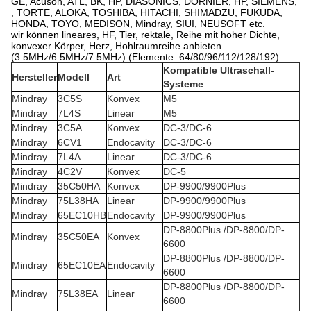
GE, Acuson, ATL, BK, HP, DIASONICS, DORNIER, HP, SIEMENS,
, TORTE, ALOKA, TOSHIBA, HITACHI, SHIMADZU, FUKUDA,
HONDA, TOYO, MEDISON, Mindray, SIUI, NEUSOFT etc.
wir können lineares, HF, Tier, rektale, Reihe mit hoher Dichte,
konvexer Körper, Herz, Hohlraumreihe anbieten.
(3.5MHz/6.5MHz/7.5MHz) (Elemente: 64/80/96/112/128/192)
Kompatible Ultraschall-
Hersteller
Modell
Art
Systeme
Mindray
3C5S
Konvex
M5
Mindray
7L4S
Linear
M5
Mindray
3C5A
Konvex
DC-3/DC-6
Mindray
6CV1
Endocavity
DC-3/DC-6
Mindray
7L4A
Linear
DC-3/DC-6
Mindray
4C2V
Konvex
DC-5
Mindray
35C50HA
Konvex
DP-9900/9900Plus
Mindray
75L38HA
Linear
DP-9900/9900Plus
Mindray
65EC10HB
Endocavity
DP-9900/9900Plus
DP-8800Plus /DP-8800/DP-
Mindray
35C50EA
Konvex
6600
DP-8800Plus /DP-8800/DP-
Mindray
65EC10EA
Endocavity
6600
DP-8800Plus /DP-8800/DP-
Mindray
75L38EA
Linear
6600