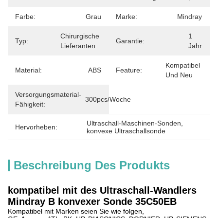
Farbe:
Grau
Marke:
Mindray
Chirurgische 
1 
Typ:
Garantie:
Lieferanten
Jahr
Kompatibel 
Material:
ABS
Feature:
Und Neu
Versorgungsmaterial-
300pcs/Woche
Fähigkeit:
Ultraschall-Maschinen-Sonden
, 
Hervorheben:
konvexe Ultraschallsonde
Beschreibung Des Produkts
kompatibel mit des Ultraschall-Wandlers
Mindray B konvexer Sonde 35C50EB
Kompatibel mit Marken seien Sie wie folgen,