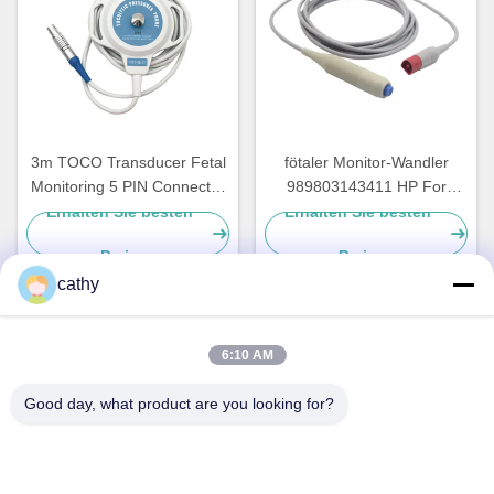
3m TOCO Transducer Fetal
fötaler Monitor-Wandler
Monitoring 5 PIN Connector
989803143411 HP For
For BD4000XS
Avalon FM des
Erhalten Sie besten
Erhalten Sie besten
Verbindungsstück-8pin
Preis
Preis
cathy
Schnelle Kontaktaufnahme
6:10 AM
Good day, what product are you looking for?
Anschrift
4. - 5. Stock, Gebäude 3,19 Nord Danzi Road, Kengzi
Street, Pingshan District, Shenzhen, China