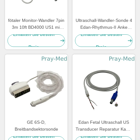
fötaler Monitor-Wandler 7pin
Ultraschall-Wandler-Sonde 4
3m 10ft BD4000 US1 mit
Edan-Rhythmus-II Anke
Sonde US FHR
ASF030 Kerbe Pin einer
Erhalten Sie besten
Erhalten Sie besten
Preis
Preis
GE 6S-D,
Edan Fetal Ultraschall US
Breitbandsektorsonde
Transducer Reparatur Kabel
4pin 40 Grad
Erhalten Sie besten
Erhalten Sie besten