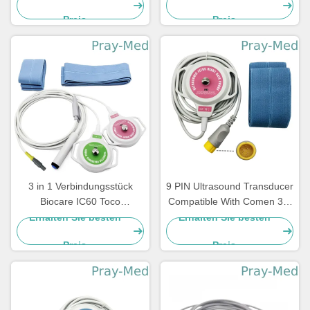
Preis
Preis
3 in 1 Verbindungsstück
9 PIN Ultrasound Transducer
Biocare IC60 Toco
Compatible With Comen 3m
Ultrasound Transducer 3m
10ft Gray Cable
Erhalten Sie besten
Erhalten Sie besten
Kabel-6pins
Preis
Preis