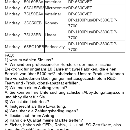
Mindray
50L60EAV
Veterinär
DP-6600VET
Mindray
65C15EAV
Microconvex
DP-6600VET
Mindray
75L50EAV
Veterinär
DP-6600VET
DP-1100Plus/DP-3300/DP-
Mindray
35C50EB
Konvex
7700
DP-1100Plus/DP-3300/DP-
Mindray
75L38EB
Linear
7700
DP-1100Plus/DP-3300/DP-
Mindray
65EC10EB
Endocavity
7700
FAQ:
1) warum wählen Sie uns?
A: Wir sind ein professioneller Hersteller der medizinischen
Elektronik für ungefähr 10 Jahre mit zwei Fabriken, die einen
Bereich von über 5100 m^2. abdecken. Unsere Produkte können
Ihre verschiedenen Bedingungen mit ausgezeichnetem R&D-
Team und -Produktionskapazität erfüllen.
2) Wie man einen Auftrag vergibt?
A: Sie können Ihre Untersuchung schicken Abby.dongattaijia.com
und Abby dient für Sie.
3) Wie ist die Lieferfrist?
A: fristgerecht als Ihre Erwartung.
4) Was über die Zahlungsbedingungen?
A: flexibel auf Ihrem Antrag.
5) Kann die Qualität meine Märkte treffen?
A: Sicher, haben wir CER-, RoHs-, UL- und ISO-Zertifikate, also
kann die Qualität garantiert werden.