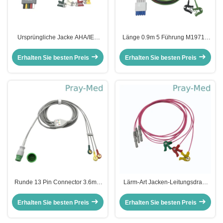
Ursprüngliche Jacke AHA/IEC
Länge 0.9m 5 Führung M1971A
Mindray EL6501B 5 der
ECG geduldiges Kabel mit Jacke
Führungs-ECG Leitungsdraht-
des Clip-TPU
Erhalten Sie besten Preis
Erhalten Sie besten Preis
TPU
Runde 13 Pin Connector 3.6m 3
Lärm-Art Jacken-Leitungsdraht
Kabel der Führungs-ECG für
3Lead 5Lead Iecs AHA ECG
Mediana D500
geduldiger Kabel-TPU
Erhalten Sie besten Preis
Erhalten Sie besten Preis