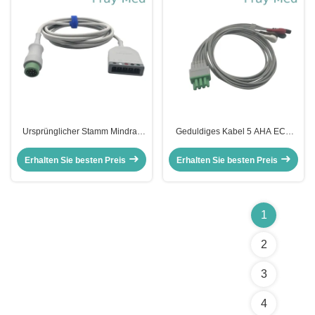
Ursprünglicher Stamm Mindray
Geduldiges Kabel 5 AHA ECG
ECG verkabeln 5 Führung Def-P
führen kompatibles für Mindray-
EV6201 009-004728-00
Telemetrie-Verschluss
Erhalten Sie besten Preis
Erhalten Sie besten Preis
1
2
3
4