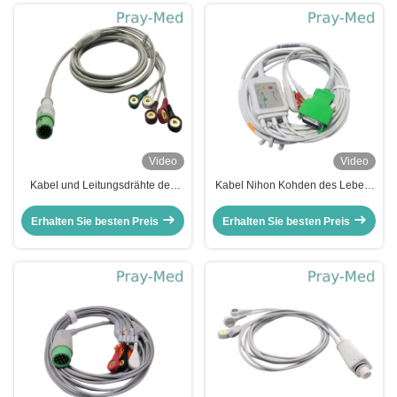
Video
Video
Kabel und Leitungsdrähte des
Kabel Nihon Kohden des Leben-
Grau-C30 C40 3.6m 12pins 5 der
Bereich-OPV-1500 OPV-1500K
Führungs-ECG für Comen
ECG geduldiges
Erhalten Sie besten Preis
Erhalten Sie besten Preis
Verbindungsstück DBs 20-Pin