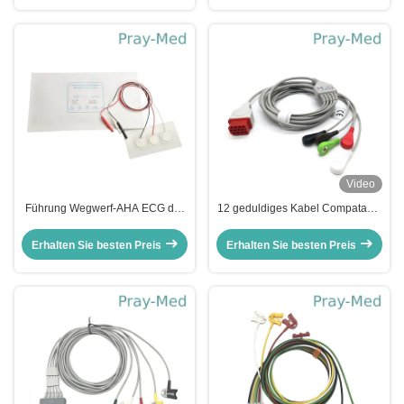
Video
Führung Wegwerf-AHA ECG der
12 geduldiges Kabel Compatable
Elektroden-Kabel-Neugeboren-
Pin 5leads ECG mit Bionet BM5
pädiatrische 3 Führungs-5
BM7
Erhalten Sie besten Preis
Erhalten Sie besten Preis