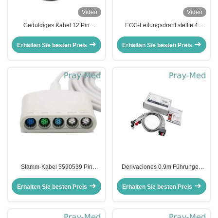
Video
Video
Geduldiges Kabel 12 Pin
ECG-Leitungsdraht stellte 4
Connect TPU Jacket11110-
Führung 3ft Fukuda Denshi für
000029 Lifepak ECG
LX-7120 7230N ein
Erhalten Sie besten Preis
Erhalten Sie besten Preis
Stamm-Kabel 5590539 Pin
Derivaciones 0.9m Führungen
Neomed Pods ECG Drager ECG
AHA Iecs Mindray ECG
geduldiges Kabel-16
Doppelpin 001-03-43145
Erhalten Sie besten Preis
Erhalten Sie besten Preis