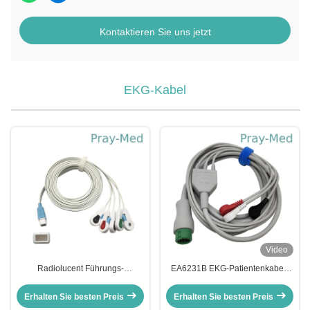
Kontaktieren Sie uns jetzt
EKG-Kabel
Video
Radiolucent Führungs-
EA6231B EKG-Patientenkabel-
Wegwerfclip kompatibles
Draht Direktanschluss mit
Covidien ECG-
Druckknopfende
Erhalten Sie besten Preis
Erhalten Sie besten Preis
Anschlussleitungs-5