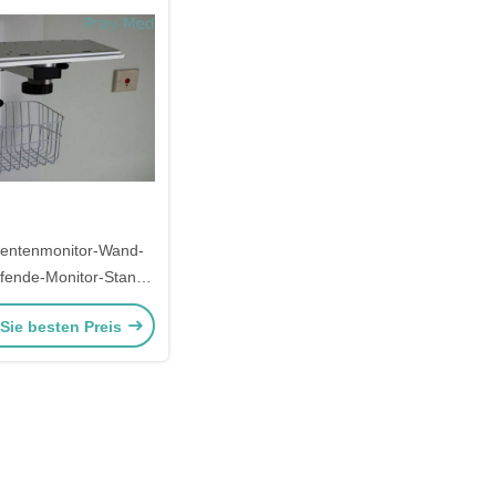
ientenmonitor-Wand-
fende-Monitor-Stand
dray Beneview
 Sie besten Preis