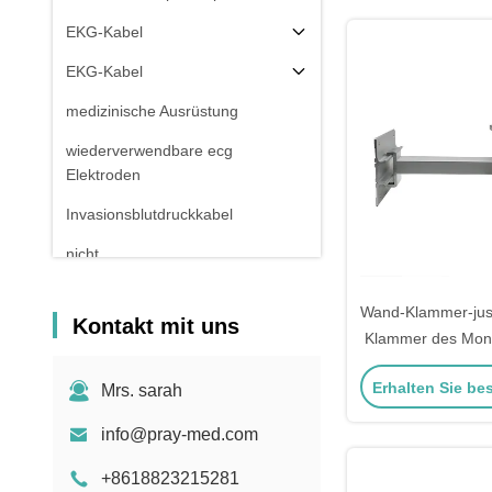
EKG-Kabel
EKG-Kabel
medizinische Ausrüstung
wiederverwendbare ecg
Elektroden
Invasionsblutdruckkabel
nicht
Invasionsblutdruckmanschette
Wand-Klammer-just
Electrosurgical-Ausrüstungs-
Kontakt mit uns
Klammer des Mon
Zusätze
medizini
Patientenmonitor-Stand
Erhalten Sie be
Mrs. sarah
info@pray-med.com
+8618823215281