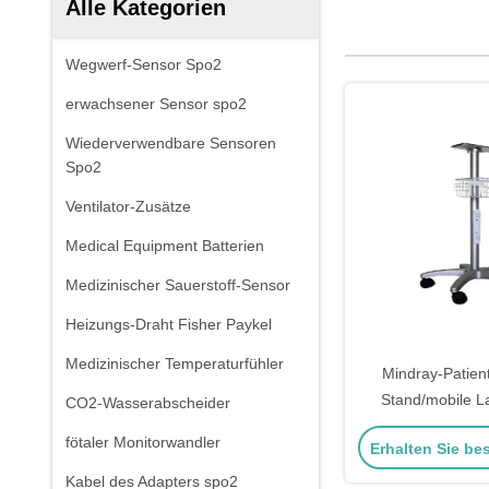
Alle Kategorien
Wegwerf-Sensor Spo2
erwachsener Sensor spo2
Wiederverwendbare Sensoren
Spo2
Ventilator-Zusätze
Medical Equipment Batterien
Medizinischer Sauerstoff-Sensor
Heizungs-Draht Fisher Paykel
Medizinischer Temperaturfühler
Mindray-Patien
Stand/mobile La
CO2-Wasserabscheider
IMec/IPM/B
fötaler Monitorwandler
Erhalten Sie be
Kabel des Adapters spo2