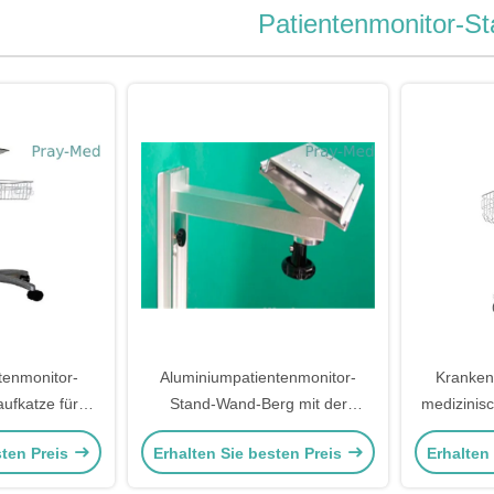
Patientenmonitor-S
tenmonitor-
Aluminiumpatientenmonitor-
Kranken
ufkatze für
Stand-Wand-Berg mit der
medizinis
eneview
Klammer-Höhe justierbar
Höhe m
sten Preis
Erhalten Sie besten Preis
Erhalten
1