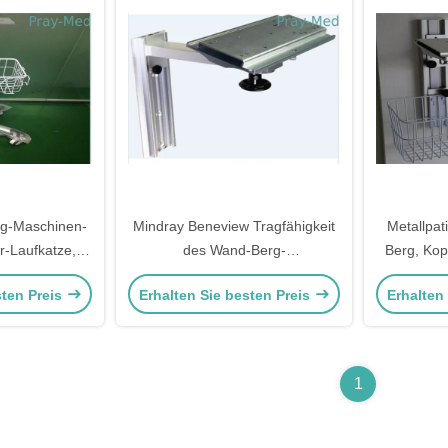
kg-Maschinen-
Mindray Beneview Tragfähigkeit
Metallpat
r-Laufkatze,
des Wand-Berg-
Berg, Kop
itor-Stand
Patientenmonitor-Stand-30kg
Min
sten Preis
Erhalten Sie besten Preis
Erhalten
1