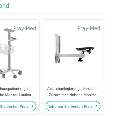
tand
hauspatient regelte
Aluminiumlegierungs-Ventilator-
che Monitor-Laufkatze
Zusatz-medizinische Monitor-
it Klammer fester
Klammer-justierbarer
 Sie besten Preis
Erhalten Sie besten Preis
000mm Höhe
Schwingarm