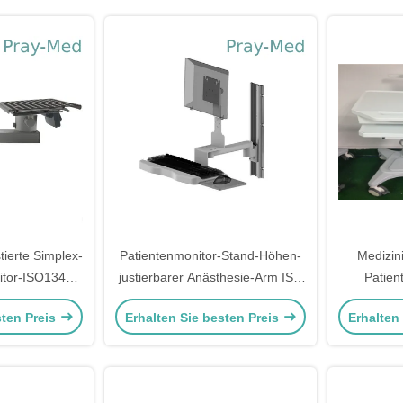
ierte Simplex-
Patientenmonitor-Stand-Höhen-
Medizini
itor-ISO13485
justierbarer Anästhesie-Arm ISO
Patien
sche
13485
hydraulis
sten Preis
Erhalten Sie besten Preis
Erhalten