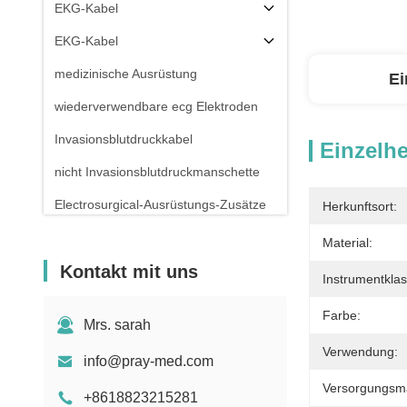
EKG-Kabel
EKG-Kabel
medizinische Ausrüstung
Ei
wiederverwendbare ecg Elektroden
Invasionsblutdruckkabel
Einzelhe
nicht Invasionsblutdruckmanschette
Electrosurgical-Ausrüstungs-Zusätze
Herkunftsort:
Patientenmonitor-Stand
Material:
Kontakt mit uns
Instrumentklass
Farbe:
Mrs. sarah
Verwendung:
info@pray-med.com
Versorgungsmat
+8618823215281