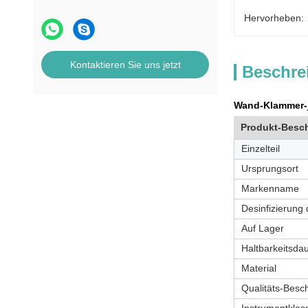
Hervorheben:
Kontaktieren Sie uns jetzt
Beschre
Wand-Klammer-j
Produkt-Besc
Einzelteil
Ursprungsort
Markenname
Desinfizierung 
Auf Lager
Haltbarkeitsda
Material
Qualitäts-Besc