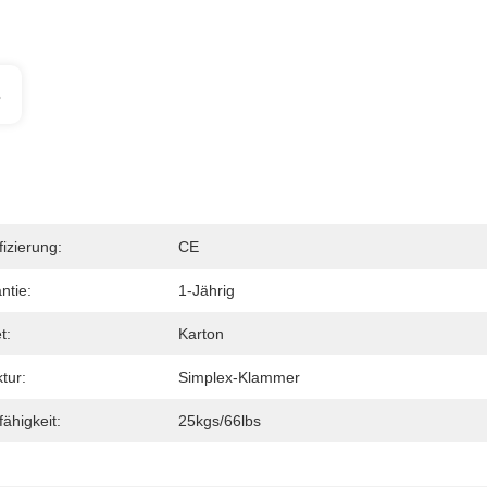
s
fizierung:
CE
ntie:
1-Jährig
t:
Karton
tur:
Simplex-Klammer
fähigkeit:
25kgs/66lbs