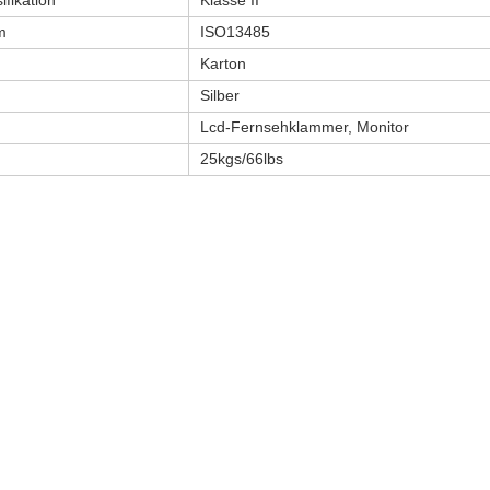
ifikation
Klasse II
m
ISO13485
Karton
Silber
Lcd-Fernsehklammer, Monitor
25kgs/66lbs