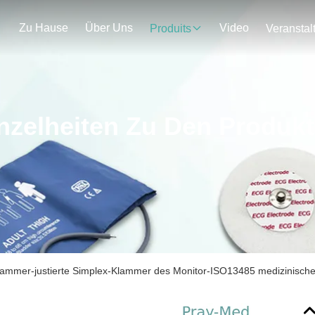
Zu Hause
Über Uns
Video
Produits
nzelheiten Zu Den Produk
ammer-justierte Simplex-Klammer des Monitor-ISO13485 medizinisch