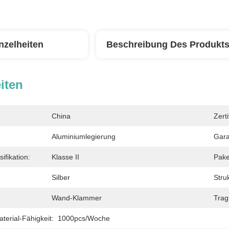
nzelheiten
Beschreibung Des Produkt
iten
China
Zerti
Aluminiumlegierung
Gara
ifikation:
Klasse II
Pake
Silber
Struk
Wand-Klammer
Trag
erial-Fähigkeit:
1000pcs/Woche