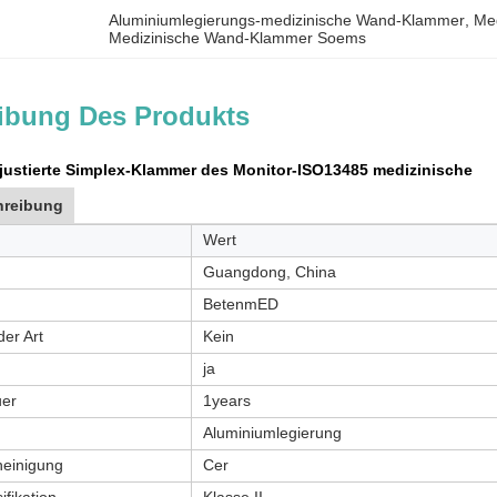
Aluminiumlegierungs-medizinische Wand-Klammer
, 
Me
Medizinische Wand-Klammer Soems
ibung Des Produkts
ustierte Simplex-Klammer des Monitor-ISO13485 medizinische
hreibung
Wert
Guangdong, China
BetenmED
der Art
Kein
ja
uer
1years
Aluminiumlegierung
heinigung
Cer