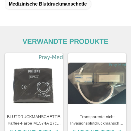
Medizinische Blutdruckmanschette
VERWANDTE PRODUKTE
BLUTDRUCKMANSCHETTE-
Transparente nicht
Kaffee-Farbe M1574A 27cm
Invasionsblutdruckmanschette
35cm NIBP nicht Invasions
für Neugeboren-PU-Material
Erhalten Sie besten
Erhalten Sie besten