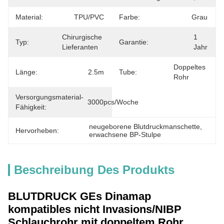
Material:
TPU/PVC
Farbe:
Grau
Chirurgische 
1 
Typ:
Garantie:
Lieferanten
Jahr
Doppeltes 
Länge:
2.5m
Tube:
Rohr
Versorgungsmaterial-
3000pcs/Woche
Fähigkeit:
neugeborene Blutdruckmanschette
, 
Hervorheben:
erwachsene BP-Stulpe
Beschreibung Des Produkts
BLUTDRUCK GEs Dinamap
kompatibles nicht Invasions/NIBP
Schlauchrohr mit doppeltem Rohr