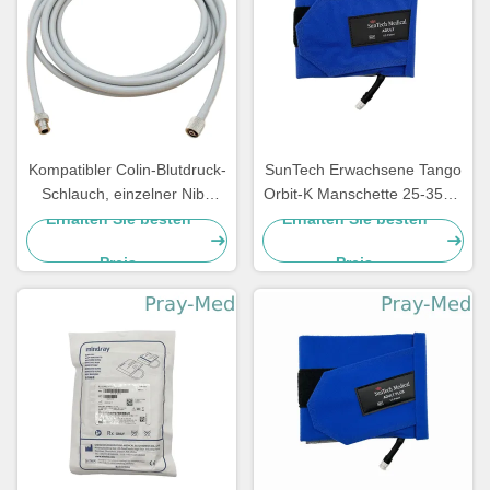
Kompatibler Colin-Blutdruck-
SunTech Erwachsene Tango
Schlauch, einzelner Nibp
Orbit-K Manschette 25-35cm
Durchmesser PVCs
98-0061-02
Erhalten Sie besten
Erhalten Sie besten
Schlauch-4.0mm
Preis
Preis