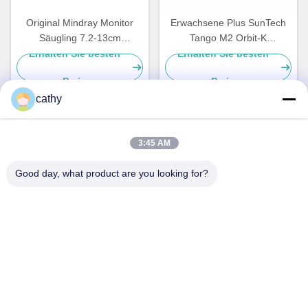
Original Mindray Monitor
Erwachsene Plus SunTech
Säugling 7.2-13cm
Tango M2 Orbit-K
Blutdruckmanschette
Blutdruckmanschetten 27-
Erhalten Sie besten
Erhalten Sie besten
wiederverwendbar CM1201
40cm 98-0061-05
Preis
Preis
cathy
Schnelle Kontaktaufnahme
3:45 AM
Good day, what product are you looking for?
Anschrift
4. - 5. Stock, Gebäude 3,19 Nord Danzi Road, Kengzi
Street, Pingshan District, Shenzhen, China
Tel.
86-755- 23247478
E-Mail-Adresse
info@pray-med.com