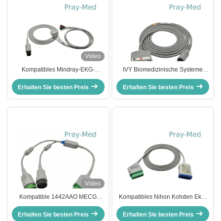
Video
Kompatibles Mindray-EKG-
IVY Biomedizinische Systeme
Stammkabel mit 6 Pins 3 oder 5
EKG Stammkabel 3 Blei AHA EKG
Erhalten Sie besten Preis
Leitungen Pm8000 Pm9000
Erhalten Sie besten Preis
Kabel 3m/10ft 590317
Video
Kompatible 1442AAO MECG
Kompatibles Nihon Kohden Ekg-
FECG EKG Trunk Y Kabel passt
Stickkabel Jc-906pa 6 Blei bis 12
GE Korometrics 115 116 118 120
Erhalten Sie besten Preis
Erhalten Sie besten Preis
Pin-Anschluss