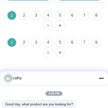
Fötusmonitor
1
2
3
4
5
6
7
8
1
2
3
4
5
6
7
8
cathy
Schnelle Kontaktaufnahme
4:06 PM
Good day, what product are you looking for?
Anschrift