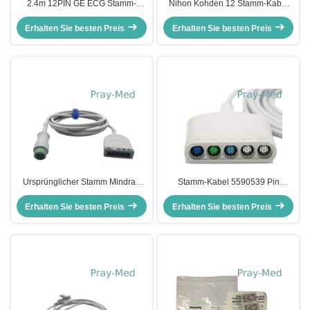
2.4m 12PIN GE ECG Stamm-
Nihon Kohden 12 Stamm-Kabel
Kabel 3 oder 5 Jackenmaterial der
Pin 2.4m JC 906P ECG für
Erhalten Sie besten Preis
Führungs-TPU
Erhalten Sie besten Preis
erwachsenes pädiatrisches
Ursprünglicher Stamm Mindray
Stamm-Kabel 5590539 Pin
ECG verkabeln 5 Führung Def-P
Neomed Pods ECG Drager ECG
Erhalten Sie besten Preis
EV6201 009-004728-00
Erhalten Sie besten Preis
geduldiges Kabel-16