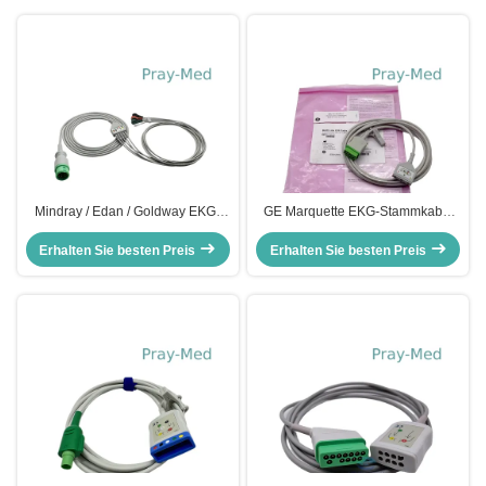
Krokodilklemmen
Mindray / Edan / Goldway EKG-
GE Marquette EKG-Stammkabel
Ständerkabel mit Blei Drähten 12
11-Pin-zu-3-Pin-LeadWire
Erhalten Sie besten Preis
Pin Snap 12 Monate Garantie
Erhalten Sie besten Preis
2017004-003