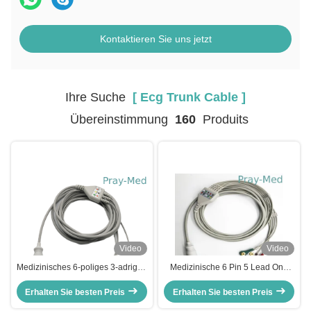
Kontaktieren Sie uns jetzt
Ihre Suche
[ Ecg Trunk Cable ]
Übereinstimmung
160
Produits
Video
Video
Medizinisches 6-poliges 3-adriges
Medizinische 6 Pin 5 Lead One
einteiliges EKG-Stammkabel für
Piece EKG Trunk Cable Fit MEK
MEK-Vitalmonitor, Dual-Stil mit
Erhalten Sie besten Preis
Erhalten Sie besten Preis
Vital Monitor, Dual Style mit
Druckknöpfen und
Knopfen und Alligator Clips