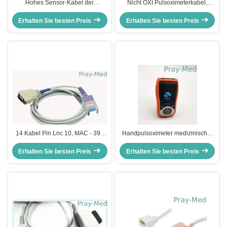
Hohes Sensor-Kabel der
Nicht OXI Pulsoximeterkabel,
Haltbarkeits-Spo2, Pulsoximeter-
Spacelabs Ultraview Spo2 Sensor
Kabel 6 Pin-Verbindungsstück
Erhalten Sie besten Preis
Erhalten Sie besten Preis
Kabel
0010 - 30 - 42625
14 Kabel Pin Lnc 10, MAC - 395
Handpulsoximeter medizinischer
Kabel -Pulsoximeter-Spo2
Ausrüstung 250bpm SPO2 4AAA
Erhalten Sie besten Preis
Erhalten Sie besten Preis
mit Temperatur