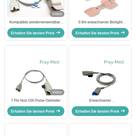
Video
Kompatible wiederverwendbare
0.9m erwachsener Biolight
Spo2 Sensoren Mäk 7 Pin Pulse
Pulsoximeter-Wegwerf-Sensor 9
Erhalten Sie besten Preis
Oximeter Sensor
Erhalten Sie besten Preis
Pin digital
Video
7 Pin Non OXI Pulse Oximeter
Erwachsener
Sensor-Finger-Clip-erwachsene
wiederverwendbarer Finger-
Erhalten Sie besten Preis
geduldige Klage
Spitzen-Pulsoximeter der Sensor-
Erhalten Sie besten Preis
Spo2 für Nihon Kohden BSM8200