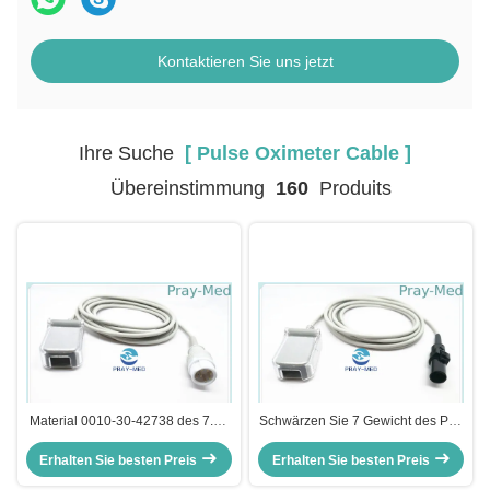
Kontaktieren Sie uns jetzt
Ihre Suche
[ Pulse Oximeter Cable ]
Übereinstimmung
160
Produits
Material 0010-30-42738 des 7.2ft
Schwärzen Sie 7 Gewicht des Pin-
Länge -Pulsoximeter-Kabel-TPU
Datex Ohmeda-Pulsoximeter-
Erhalten Sie besten Preis
Erhalten Sie besten Preis
Kabel-2.4m der Längen-0.3lb