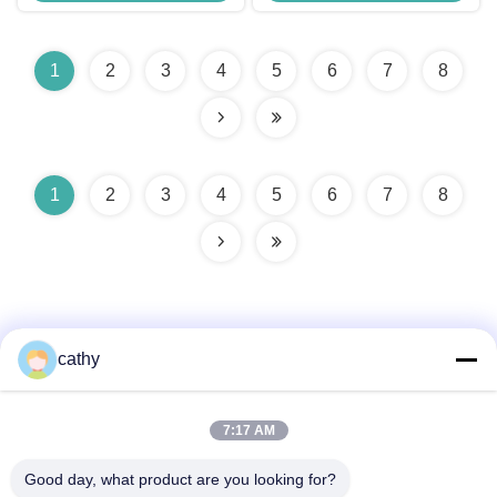
1
2
3
4
5
6
7
8
1
2
3
4
5
6
7
8
cathy
Schnelle Kontaktaufnahme
7:17 AM
Good day, what product are you looking for?
Anschrift