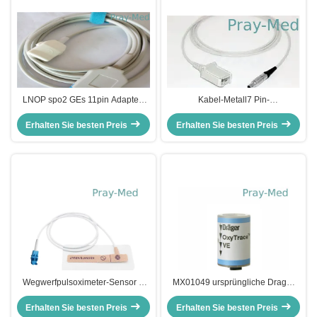
LNOP spo2 GEs 11pin Adapter-
Kabel-Metall7 Pin-
Kabel-/Erweiterungskabel2017002-
Verbindungsstück Invivo des
003 Fabrik versehen mit Vorrat
Erhalten Sie besten Preis
Erhalten Sie besten Preis
Modul-9383 Adapter-Spo2
Wegwerfpulsoximeter-Sensor 8
MX01049 ursprüngliche Drager
Pin Connector Datex Ohmeda 3ft
Savina Pulse Oximeter Sensor
Erhalten Sie besten Preis
Erhalten Sie besten Preis
O2-Zelle