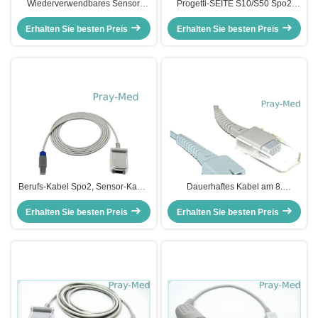
Wiederverwendbares Sensor
Progetti-SEITE S10/S50 Spo2
Biocare 10pin Spo2 des
Sensor-Kabel-Sauerstoff-Sensor-
Erwachsen-Spo2 Sensor-Kabel
Erhalten Sie besten Preis
Erhalten Sie besten Preis
Kabel 3m/10ft
kompatibel für IM8 IM10 IM12
Berufs-Kabel Spo2, Sensor-Kabel
Dauerhaftes Kabel am 8.
0010-20-42595 Datascope Spo2
Dezember, wiederverwendbares
Erhalten Sie besten Preis
Erhalten Sie besten Preis
Kabel 4.0mm Durchmessers
Sensor-Spo2