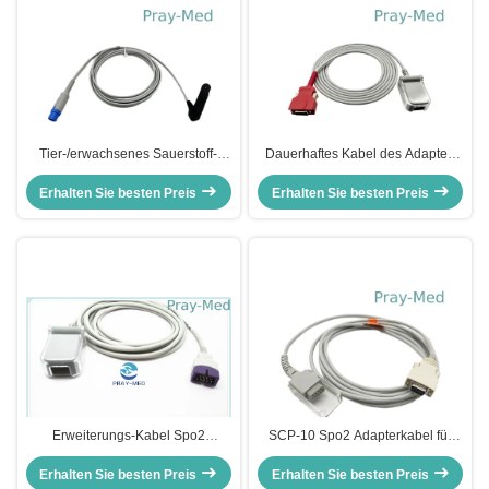
Tier-/erwachsenes Sauerstoff-
Dauerhaftes Kabel des Adapter-
Sensor-Kabel Stift des Ohr-Clips 7
Spo2 geeignetes -Radikal 7/Rad
Erhalten Sie besten Preis
für Sensor Drager SpO2
Erhalten Sie besten Preis
8 Verbindungsstück Pin-20
Erweiterungs-Kabel Spo2
SCP-10 Spo2 Adapterkabel für
Adapter-Db9, erwachsenes Kabel
Datascope 14 Pins 8 Fuß Länge
Erhalten Sie besten Preis
Sensor-Spo2
Erhalten Sie besten Preis