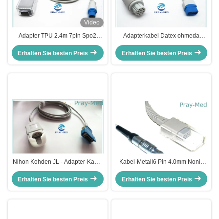
Video
Adapter TPU 2.4m 7pin Spo2
Adapterkabel Datex ohmeda
verkabeln 3368433 kompatibles
TruSignal TS-N3
Erhalten Sie besten Preis
Drager
spo2/Erweiterungskabel mit 10pin
Erhalten Sie besten Preis
Nihon Kohden JL - Adapter-Kabel
Kabel-Metall6 Pin 4.0mm Nonin
20 302T Spo2 kompatibler
8604 kompatibler Adapter-Spo2
Erhalten Sie besten Preis
Standard CER Pin
Erhalten Sie besten Preis
Kabel-Durchmesser