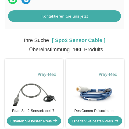
Kontaktieren Sie uns jetzt
Ihre Suche
[ Spo2 Sensor Cable ]
Übereinstimmung
160
Produits
Edan Spo2-Sensorkabel, 7-
Des Comen-Pulsoximeter-
poliger D-förmiger Stecker,
Erwachsen-Spo2 Sensor-
Erhalten Sie besten Preis
Huntsman TPU 5040
Verpackung Sensor-Kabel-des
Erhalten Sie besten Preis
Neugeboren-Spo2