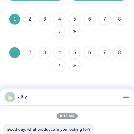
1
2
3
4
5
6
7
8
1
2
3
4
5
6
7
8
cathy
Schnelle Kontaktaufnahme
8:16 AM
Good day, what product are you looking for?
Anschrift