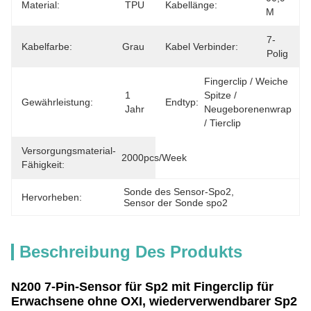
Material:
TPU
Kabellänge:
M
7-
Kabelfarbe:
Grau
Kabel Verbinder:
Polig
Fingerclip / Weiche 
1 
Spitze / 
Gewährleistung:
Endtyp:
Jahr
Neugeborenenwrap 
/ Tierclip
Versorgungsmaterial-
2000pcs/week
Fähigkeit:
Sonde des Sensor-Spo2
, 
Hervorheben:
Sensor der Sonde spo2
Beschreibung Des Produkts
N200 7-Pin-Sensor für Sp2 mit Fingerclip für
Erwachsene ohne OXI, wiederverwendbarer Sp2