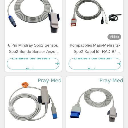
Video
6 Pin Mindray Spo2 Sensor,
Kompatibles Masi-Mehrsitz-
Spo2 Sonde Sensor Anzug
Spo2-Kabel für RAD-97
für PM9000 / 8000 Kabel 3m
4253 Masi Rot 20-Pin-
Erhalten Sie besten
Erhalten Sie besten
/ 10ft TPU
Anschluss
Preis
Preis