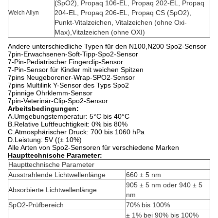
(SpO2), Propaq 106-EL, Propaq 202-EL, Propaq
204-EL, Propaq 206-EL, Propaq CS (SpO2),
Welch Allyn
Punkt-Vitalzeichen, Vitalzeichen (ohne Oxi-
Max),Vitalzeichen (ohne OXI)
Andere unterschiedliche Typen für den N100,N200 Spo2-Sensor
7pin-Erwachsenen-Soft-Tipp-Spo2-Sensor
7-Pin-Pediatrischer Fingerclip-Sensor
7-Pin-Sensor für Kinder mit weichen Spitzen
7pins Neugeborener-Wrap-SPO2-Sensor
7pins Multilink Y-Sensor des Typs Spo2
7pinnige Ohrklemm-Sensor
7pin-Veterinär-Clip-Spo2-Sensor
Arbeitsbedingungen:
A.Umgebungstemperatur: 5°C bis 40°C
B.Relative Luftfeuchtigkeit: 0% bis 80%
C.Atmosphärischer Druck: 700 bis 1060 hPa
D.Leistung: 5V ((± 10%)
Alle Arten von Spo2-Sensoren für verschiedene Marken
Haupttechnische Parameter:
Haupttechnische Parameter
Ausstrahlende Lichtwellenlänge
660 ± 5 nm
905 ± 5 nm oder 940 ± 5
Absorbierte Lichtwellenlänge
nm
SpO2-Prüfbereich
70% bis 100%
± 1% bei 90% bis 100%