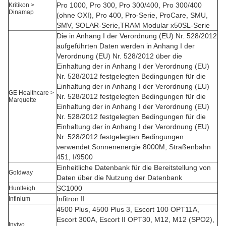
Pro 1000, Pro 300, Pro 300/400, Pro 300/400
Kritikon >
Dinamap
(ohne OXI), Pro 400, Pro-Serie, ProCare, SMU,
SMV, SOLAR-Serie,TRAM Modular x50SL-Serie
Die in Anhang I der Verordnung (EU) Nr. 528/2012
aufgeführten Daten werden in Anhang I der
Verordnung (EU) Nr. 528/2012 über die
Einhaltung der in Anhang I der Verordnung (EU)
Nr. 528/2012 festgelegten Bedingungen für die
Einhaltung der in Anhang I der Verordnung (EU)
GE Healthcare >
Nr. 528/2012 festgelegten Bedingungen für die
Marquette
Einhaltung der in Anhang I der Verordnung (EU)
Nr. 528/2012 festgelegten Bedingungen für die
Einhaltung der in Anhang I der Verordnung (EU)
Nr. 528/2012 festgelegten Bedingungen
verwendet.Sonnenenergie 8000M, Straßenbahn
451, I/9500
Einheitliche Datenbank für die Bereitstellung von
Goldway
Daten über die Nutzung der Datenbank
SC1000
Huntleigh
Infitron II
Infinium
4500 Plus, 4500 Plus 3, Escort 100 OPT11A,
Escort 300A, Escort II OPT30, M12, M12 (SPO2),
Invivo