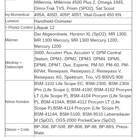
Millennia, Millennia 4500 Plus 2, Omega 1445,
Omni-Trak TVS, Prism (SPO2), Sat Scout
405A, 405D, 405P, 405T, Vital-Guard 450 KN
Ivy Biomedical
Handheld-Oximeter
Lumeon
Lifepak 12
> Physio Control
Der Abgeordnete, Horizon XL (SpO2), MR 1300,
MR 1300 Mercury, MR 1300 Mercury 1200,
Männer
Mercury 1200
3000, Accutorr Plus, Accutorr V, DPM Central
Station, DPM1, DPM2, DPM3, DPM4, DPM5,
Mindray >
DPM6, DPM7, Duo, Experte, PM-50, PM-60, PM-
Datascope
60Vet, Reisepass, Reisepass 2, Reisepass V,
Reisepass XG, Spektrum, Trio, VS 800VS 900
BSM-1102 Life Scope EC, BSM-2300, BSM-2304
iPro (Life Scope i), BSM-4100, BSM-4102 Procyon
LT (Life Scope P), BSM-4104 Procyon (Life Scope
P), BSM-4104A, BSM-4112 Procyon LT (Life
Nihon Kohden
Scope P),BSM-4114 Procyon (Life Scope P),
BSM-4114A, BSM-5100, BSM-9510 Lebensdauer
M (SpO2), OGS-2000 PocketCare (SpO2)
BP-306, BP-508, BP-808, BP-88, BP-88S, Press-
Omron > Colin
Mate