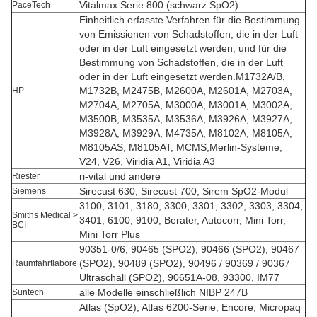
Vitalmax Serie 800 (schwarz SpO2)
PaceTech
Einheitlich erfasste Verfahren für die Bestimmung
von Emissionen von Schadstoffen, die in der Luft
oder in der Luft eingesetzt werden, und für die
Bestimmung von Schadstoffen, die in der Luft
oder in der Luft eingesetzt werden.M1732A/B,
M1732B, M2475B, M2600A, M2601A, M2703A,
HP
M2704A, M2705A, M3000A, M3001A, M3002A,
M3500B, M3535A, M3536A, M3926A, M3927A,
M3928A, M3929A, M4735A, M8102A, M8105A,
M8105AS, M8105AT, MCMS,Merlin-Systeme,
V24, V26, Viridia A1, Viridia A3
ri-vital und andere
Riester
Sirecust 630, Sirecust 700, Sirem SpO2-Modul
Siemens
3100, 3101, 3180, 3300, 3301, 3302, 3303, 3304,
Smiths Medical >
3401, 6100, 9100, Berater, Autocorr, Mini Torr,
BCI
Mini Torr Plus
90351-0/6, 90465 (SPO2), 90466 (SPO2), 90467
(SPO2), 90489 (SPO2), 90496 / 90369 / 90367
Raumfahrtlabore
Ultraschall (SPO2), 90651A-08, 93300, IM77
alle Modelle einschließlich NIBP 247B
Suntech
Atlas (SpO2), Atlas 6200-Serie, Encore, Micropaq