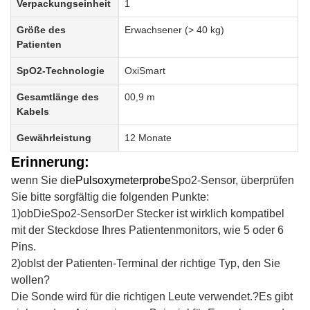
Verpackungseinheit
1
Größe des
Erwachsener (> 40 kg)
Patienten
SpO2-Technologie
OxiSmart
Gesamtlänge des
00,9 m
Kabels
Gewährleistung
12 Monate
Erinnerung:
wenn Sie die
Pulsoxymeterprobe
Spo2-Sensor, überprüfen
Sie bitte sorgfältig die folgenden Punkte:
1)
ob
Die
Spo2-Sensor
Der Stecker ist wirklich kompatibel
mit der Steckdose Ihres Patientenmonitors, wie 5 oder 6
Pins.
2)
ob
Ist der Patienten-Terminal der richtige Typ, den Sie
wollen?
Die Sonde wird für die richtigen Leute verwendet.
?
Es gibt