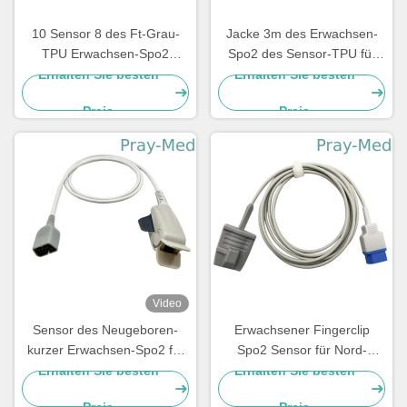
10 Sensor 8 des Ft-Grau-
Jacke 3m des Erwachsen-
TPU Erwachsen-Spo2
Spo2 des Sensor-TPU für
formte Pin D männliches
Nord-Verbindungsstück
Erhalten Sie besten
Erhalten Sie besten
Verbindungsstück
Meditec 8pin
Preis
Preis
Video
Sensor des Neugeboren-
Erwachsener Fingerclip
kurzer Erwachsen-Spo2 für
Spo2 Sensor für Nord-
Nihon Kohden
Verbindungsstück 3m
Erhalten Sie besten
Erhalten Sie besten
Verbindungsstück DBs 9pin
Meditec 8pin
Preis
Preis