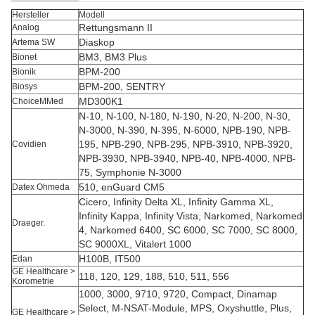
Hersteller
Modell
Rettungsmann II
Analog
Diaskop
Artema SW
BM3, BM3 Plus
Bionet
BPM-200
Bionik
BPM-200, SENTRY
Biosys
MD300K1
ChoiceMMed
N-10, N-100, N-180, N-190, N-20, N-200, N-30,
N-3000, N-390, N-395, N-6000, NPB-190, NPB-
195, NPB-290, NPB-295, NPB-3910, NPB-3920,
Covidien
NPB-3930, NPB-3940, NPB-40, NPB-4000, NPB-
75, Symphonie N-3000
510, enGuard CM5
Datex Ohmeda
Cicero, Infinity Delta XL, Infinity Gamma XL,
Infinity Kappa, Infinity Vista, Narkomed, Narkomed
Draeger.
4, Narkomed 6400, SC 6000, SC 7000, SC 8000,
SC 9000XL, Vitalert 1000
H100B, IT500
Edan
GE Healthcare >
118, 120, 129, 188, 510, 511, 556
Korometrie
1000, 3000, 9710, 9720, Compact, Dinamap
Select, M-NSAT-Module, MPS, Oxyshuttle, Plus,
GE Healthcare >