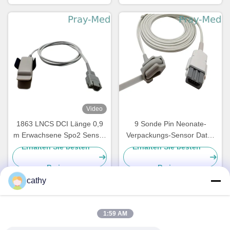
Video
1863 LNCS DCI Länge 0,9
9 Sonde Pin Neonate-
m Erwachsene Spo2 Sensor
Verpackungs-Sensor Datex
Patientenanzug
Ohmeda 9 Pin TruSat SpO2
Erhalten Sie besten
Erhalten Sie besten
Preis
Preis
cathy
Schnelle Kontaktaufnahme
1:59 AM