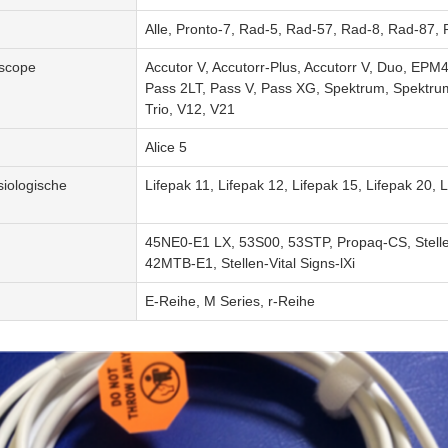
Alle, Pronto-7, Rad-5, Rad-57, Rad-8, Rad-87, 
ascope
Accutor V, Accutorr-Plus, Accutorr V, Duo, EPM4
Pass 2LT, Pass V, Pass XG, Spektrum, Spektr
Trio, V12, V21
Alice 5
siologische
Lifepak 11, Lifepak 12, Lifepak 15, Lifepak 20, 
45NE0-E1 LX, 53S00, 53STP, Propaq-CS, Stelle 
42MTB-E1, Stellen-Vital Signs-lXi
E-Reihe, M Series, r-Reihe