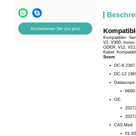
Beschre
Kontaktieren Sie uns jetzt
Kompatibl
Kompatibler -Sen
V2, V300; Invivo
ODER, V12, V21,
Kabel. Kompatibl
Soem
DC-8 2387 
DC-12 1969
Datascope:
0600
GE:
20272
20272
CAS Med:
01-0