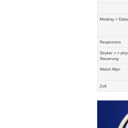
Mindray > Dat
Respironics
Stryker > > phy
Steuerung
Welch Allyn
Zoll