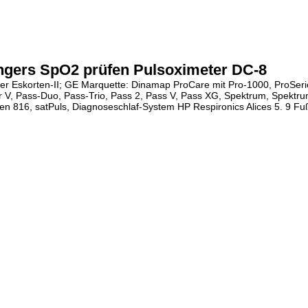
ngers SpO2 prüfen Pulsoximeter DC-8
er Eskorten-II; GE Marquette: Dinamap ProCare mit Pro-1000, ProSeri
tor V, Pass-Duo, Pass-Trio, Pass 2, Pass V, Pass XG, Spektrum, Spektr
 816, satPuls, Diagnoseschlaf-System HP Respironics Alices 5. 9 Fu