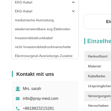
EKG-Kabel
EKG-Kabel
medizinische Ausrüstung
Ei
wiederverwendbare ecg Elektroden
Invasionsblutdruckkabel
Einzelhe
nicht Invasionsblutdruckmanschette
Electrosurgical-Ausrüstungs-Zusätze
Herkunftsort:
Patientenmonitor-Stand
Material:
Kontakt mit uns
Kabelfarbe:
Ursprüngliche
Mrs. sarah
Versorgungsmat
info@pray-med.com
Hervorheben:
+8618823215281