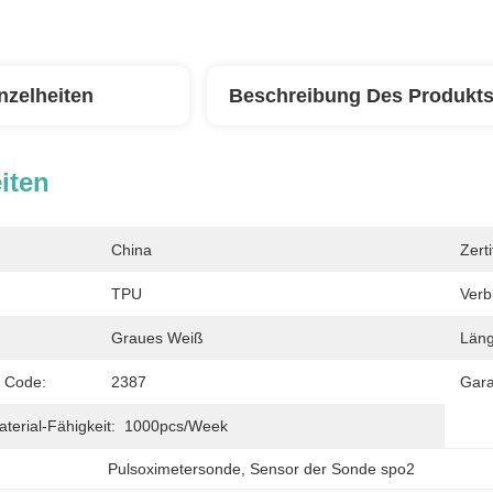
nzelheiten
Beschreibung Des Produkt
iten
China
Zerti
TPU
Verb
Graues Weiß
Läng
r Code:
2387
Gara
erial-Fähigkeit:
1000pcs/week
Pulsoximetersonde
, 
Sensor der Sonde spo2