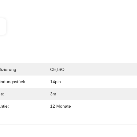
s
fizierung:
CE,ISO
indungsstück:
14pin
e:
3m
ntie:
12 Monate