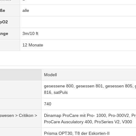
öße
alle
SpO2
änge
3m/10 ft
12 Monate
Modell
gesessene 800, gesessen 801, gesessen 805,
816, satPuls
740
wesen > Critikon >
Dinamap ProCare mit Pro- 1000, Pro-300V2, P
ProCare Ausculatory 400, ProSeries V2, V300
Prisma OPT30, T8 der Eskorten-II