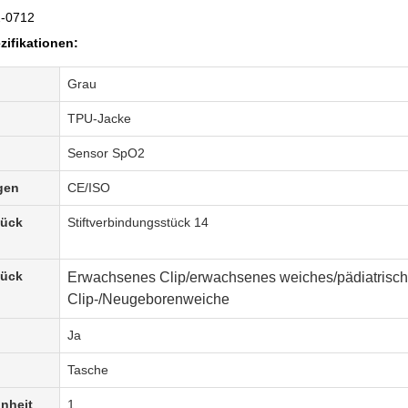
2-0712
ifikationen:
Grau
TPU-Jacke
Sensor SpO2
gen
CE/ISO
tück
Stiftverbindungsstück 14
tück
Erwachsenes Clip/erwachsenes weiches/pädiatrisc
Clip-/Neugeborenweiche
Ja
Tasche
nheit
1