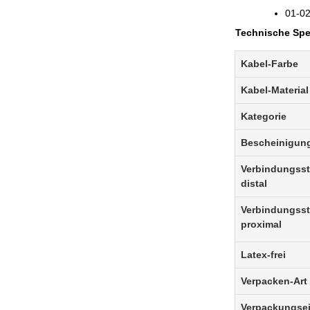
01-0
Technische Spez
Kabel-Farbe
Kabel-Material
Kategorie
Bescheinigun
Verbindungss
distal
Verbindungss
proximal
Latex-frei
Verpacken-Art
Verpackungsei