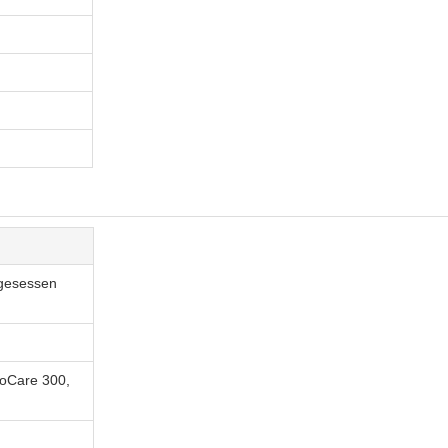
 gesessen
roCare 300,