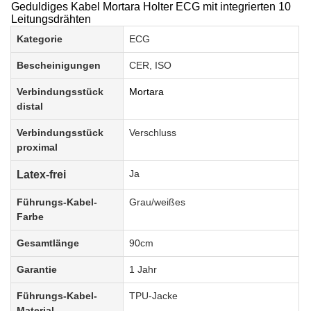
Geduldiges Kabel Mortara Holter ECG mit integrierten 10
Leitungsdrähten
Kategorie
ECG
Bescheinigungen
CER, ISO
Verbindungsstück
Mortara
distal
Verbindungsstück
Verschluss
proximal
Ja
Latex-frei
Führungs-Kabel-
Grau/weißes
Farbe
Gesamt
länge
90cm
Garantie
1 Jahr
Führungs-Kabel-
TPU-Jacke
Material