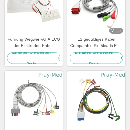
Video
Führung Wegwerf-AHA ECG
12 geduldiges Kabel
der Elektroden-Kabel-
Compatable Pin 5leads ECG
Neugeboren-pädiatrische 3
mit Bionet BM5 BM7
Erhalten Sie besten
Erhalten Sie besten
Führungs-5
Preis
Preis