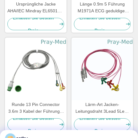
Ursprüngliche Jacke
Länge 0.9m 5 Führung
AHA/IEC Mindray EL6501B 5
M1971A ECG geduldiges
der Führungs-ECG
Kabel mit Jacke des Clip-
Erhalten Sie besten
Erhalten Sie besten
Leitungsdraht-TPU
TPU
Preis
Preis
Runde 13 Pin Connector
Lärm-Art Jacken-
3.6m 3 Kabel der Führungs-
Leitungsdraht 3Lead 5Lead
ECG für Mediana D500
Iecs AHA ECG geduldiger
Erhalten Sie besten
Erhalten Sie besten
Kabel-TPU
Preis
Preis