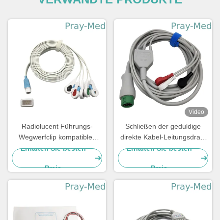
Video
Radiolucent Führungs-
Schließen der geduldige
Wegwerfclip kompatibles
direkte Kabel-Leitungsdraht
Covidien ECG-
EA6232B ECG an
Erhalten Sie besten
Erhalten Sie besten
Anschlussleitungs-5
Schnellende an
Preis
Preis