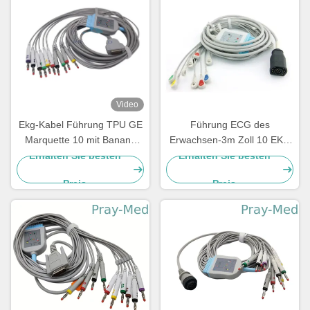
Video
Ekg-Kabel Führung TPU GE
Führung ECG des
Marquette 10 mit Banane
Erwachsen-3m Zoll 10 EKG
4,0 2029893-001
schnürt 15 Pin For M And E
Erhalten Sie besten
Erhalten Sie besten
Serie
Preis
Preis