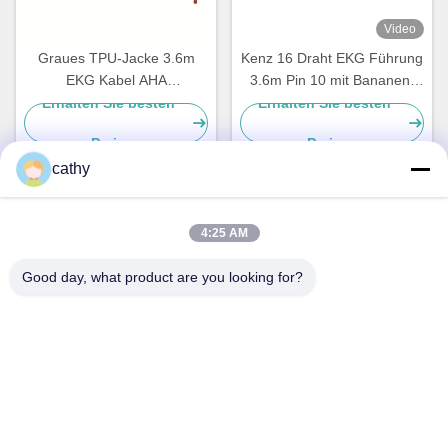
Video
Graues TPU-Jacke 3.6m
Kenz 16 Draht EKG Führung
EKG Kabel AHA
3.6m Pin 10 mit Bananen-
Verbindungsstück DBs 15
Ende 63050074 63050075
Erhalten Sie besten
Erhalten Sie besten
Führung Iecs 10
PC-104
Preis
Preis
cathy
Schnelle Kontaktaufnahme
4:25 AM
Good day, what product are you looking for?
Anschrift
4. - 5. Stock, Gebäude 3,19 Nord Danzi Road, Kengzi
Street, Pingshan District, Shenzhen, China
Tel.
86-755- 23247478
E-Mail-Adresse