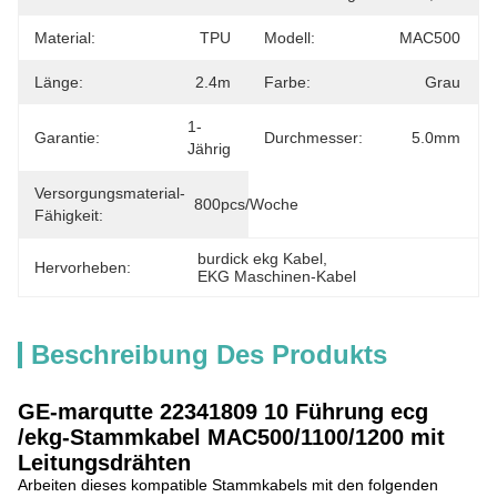
Material:
TPU
Modell:
MAC500
Länge:
2.4m
Farbe:
Grau
1-
Garantie:
Durchmesser:
5.0mm
Jährig
Versorgungsmaterial-
800pcs/Woche
Fähigkeit:
burdick ekg Kabel
, 
Hervorheben:
EKG Maschinen-Kabel
Beschreibung Des Produkts
GE-marqutte 22341809 10 Führung ecg
/ekg-Stammkabel MAC500/1100/1200 mit
Leitungsdrähten
Arbeiten dieses kompatible Stammkabels mit den folgenden