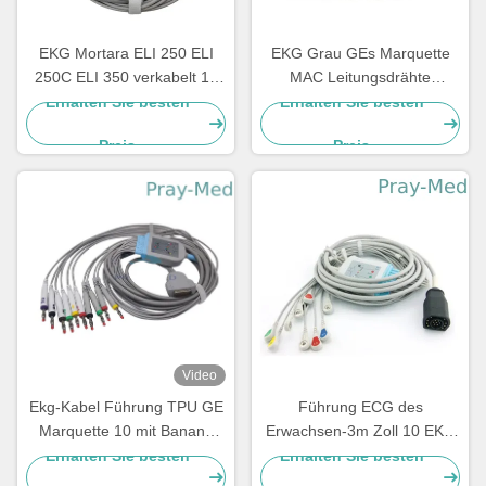
EKG Mortara ELI 250 ELI
EKG Grau GEs Marquette
250C ELI 350 verkabelt 15
MAC Leitungsdrähte
Führung PIN 3.6m 10
420101-002 10 AHA 1.2M
Erhalten Sie besten
Erhalten Sie besten
Preis
Preis
Video
Ekg-Kabel Führung TPU GE
Führung ECG des
Marquette 10 mit Banane
Erwachsen-3m Zoll 10 EKG
4,0 2029893-001
schnürt 15 Pin For M And E
Erhalten Sie besten
Erhalten Sie besten
Serie