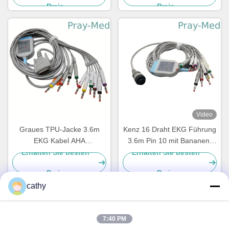
Preis
Preis
Video
Graues TPU-Jacke 3.6m
Kenz 16 Draht EKG Führung
EKG Kabel AHA
3.6m Pin 10 mit Bananen-
Verbindungsstück DBs 15
Ende 63050074 63050075
Erhalten Sie besten
Erhalten Sie besten
Führung Iecs 10
PC-104
Preis
Preis
cathy
Schnelle Kontaktaufnahme
7:40 PM