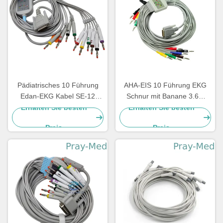
Pädiatrisches 10 Führung
AHA-EIS 10 Führung EKG
Edan-EKG Kabel SE-12
Schnur mit Banane 3.6m
drücken SE-1200 3.6m TPU
Verbindungsstück Newtech
Erhalten Sie besten
Erhalten Sie besten
Jacke aus
1206 DBs 15
Preis
Preis