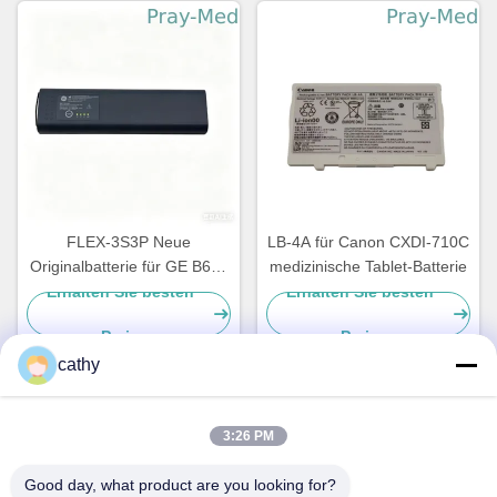
FLEX-3S3P Neue
LB-4A für Canon CXDI-710C
Originalbatterie für GE B650
medizinische Tablet-Batterie
B850 GE-650 U80206
Erhalten Sie besten
Erhalten Sie besten
2036984-001
Preis
Preis
cathy
Schnelle Kontaktaufnahme
3:26 PM
Good day, what product are you looking for?
Anschrift