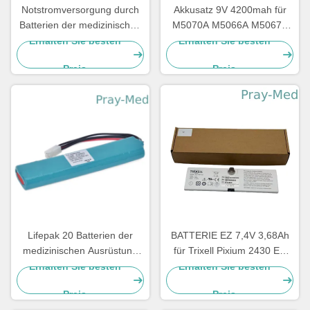
Notstromversorgung durch
Akkusatz 9V 4200mah für
Batterien der medizinischen
M5070A M5066A M5067A
Ausrüstung 12v,
M5068A HeartStart FRx HS1
Erhalten Sie besten
Erhalten Sie besten
medizinischer Batterie-Satz
Preis
Preis
für Mindray-Geräte D1
LM34S001A
Lifepak 20 Batterien der
BATTERIE EZ 7,4V 3,68Ah
medizinischen Ausrüstung
für Trixell Pixium 2430 EZ
für Defibrillator-Monitor
DR 3543 EZ
Erhalten Sie besten
Erhalten Sie besten
11141-000068 14200330
Röntgendetektor
Preis
Preis