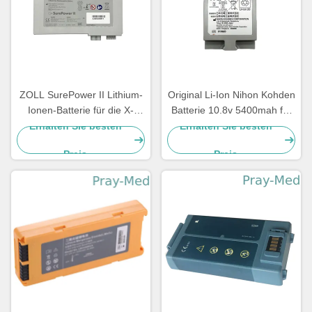
ZOLL SurePower II Lithium-
Original Li-Ion Nihon Kohden
Ionen-Batterie für die X-
Batterie 10.8v 5400mah für
Serie 2600mAh 11,1V 8000-
Sb-950p
Erhalten Sie besten
Erhalten Sie besten
0580-01
Preis
Preis