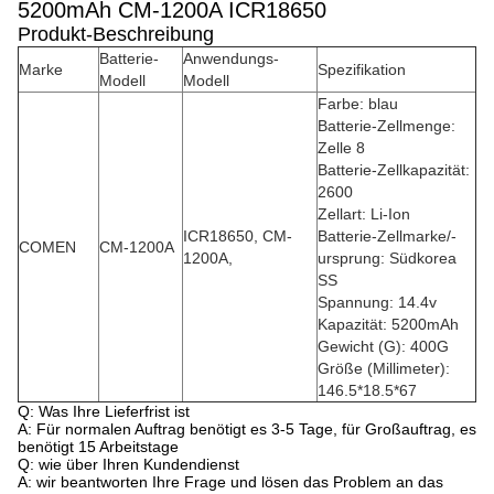
5200mAh CM-1200A ICR18650
Produkt-Beschreibung
Batterie-
Anwendungs-
Marke
Spezifikation
Modell
Modell
Farbe: blau
Batterie-Zellmenge:
Zelle 8
Batterie-Zellkapazität:
2600
Zellart: Li-Ion
ICR18650, CM-
Batterie-Zellmarke/-
COMEN
CM-1200A
1200A,
ursprung: Südkorea
SS
Spannung: 14.4v
Kapazität: 5200mAh
Gewicht (G): 400G
Größe (Millimeter):
146.5*18.5*67
Q: Was Ihre Lieferfrist ist
A: Für normalen Auftrag benötigt es 3-5 Tage, für Großauftrag, es
benötigt 15 Arbeitstage
Q: wie über Ihren Kundendienst
A: wir beantworten Ihre Frage und lösen das Problem an das