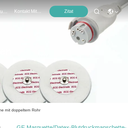
Kontakt Mit Uns
Zitat
Veranstaltungen
ten
he mit doppeltem Rohr
GE Marquette/Datex-Blutdruckmanschette-