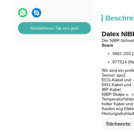
Beschre
Kontaktieren Sie uns jetzt
Datex NIB
Der NIBP-Schnel
Soem
9461-203 (
877514 (N
Wir sind ein pro
Sensor spo2,
ECG-Kabel und -l
EKG-Kabel und -l
IBP-Kabel,
NIBP-Stulpe u. -
Temperaturfühler
holter Kabel und 
Kasten ecg Elek
Heizungsdrahtad
Stichworte: