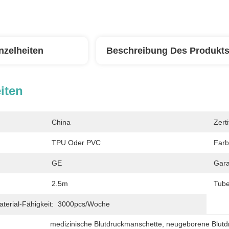
nzelheiten
Beschreibung Des Produkt
iten
China
Zerti
TPU Oder PVC
Farb
GE
Gara
2.5m
Tube
erial-Fähigkeit:
3000pcs/Woche
medizinische Blutdruckmanschette
, 
neugeborene Blutd