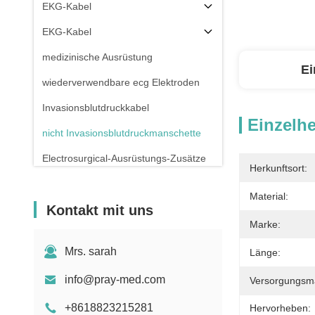
EKG-Kabel
EKG-Kabel
medizinische Ausrüstung
Ei
wiederverwendbare ecg Elektroden
Invasionsblutdruckkabel
Einzelhe
nicht Invasionsblutdruckmanschette
Electrosurgical-Ausrüstungs-Zusätze
Herkunftsort:
Patientenmonitor-Stand
Material:
Kontakt mit uns
Marke:
Mrs. sarah
Länge:
info@pray-med.com
Versorgungsmat
+8618823215281
Hervorheben: