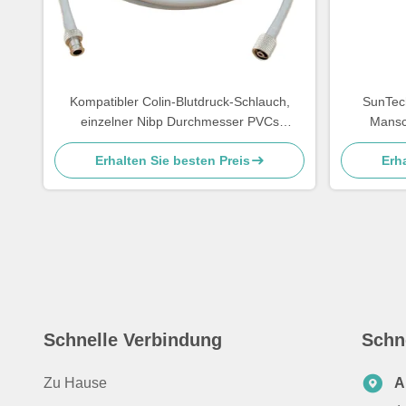
Kompatibler Colin-Blutdruck-Schlauch,
SunTec
einzelner Nibp Durchmesser PVCs
Mansc
Schlauch-4.0mm
Erhalten Sie besten Preis
Erha
Schnelle Verbindung
Schn
Zu Hause
A