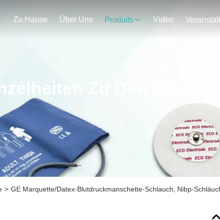
Zu Hause
Über Uns
Video
Produits
nzelheiten Zu Den Produk
e
>
GE Marquette/Datex-Blutdruckmanschette-Schlauch, Nibp-Schläuc