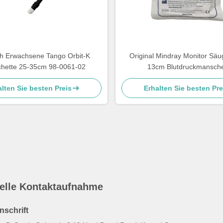
h Erwachsene Tango Orbit-K
Original Mindray Monitor Säug
hette 25-35cm 98-0061-02
13cm Blutdruckmansche
wiederverwendbar CM1
lten Sie besten Preis
Erhalten Sie besten Pre
elle Kontaktaufnahme
nschrift