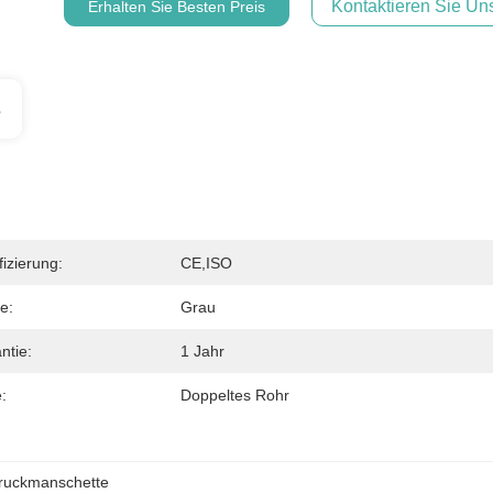
Kontaktieren Sie Uns
Erhalten Sie Besten Preis
s
fizierung:
CE,ISO
e:
Grau
ntie:
1 Jahr
:
Doppeltes Rohr
ruckmanschette