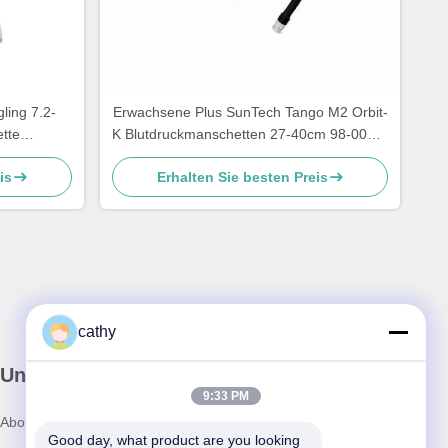
ling 7.2-
Erwachsene Plus SunTech Tango M2 Orbit-
tte
K Blutdruckmanschetten 27-40cm 98-0061-
201
05
is
Erhalten Sie besten Preis
cathy
Unser Newsletter
9:33 PM
Abonnieren Sie unseren Newsletter für Rabatte und mehr.
Good day, what product are you looking 