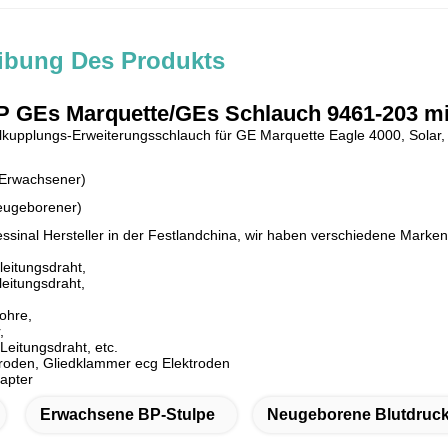
ibung Des Produkts
P GEs Marquette/GEs Schlauch 9461-203 mi
lkupplungs-Erweiterungsschlauch für GE Marquette Eagle 4000, Solar
Erwachsener)
eugeborener)
fessinal Hersteller in der Festlandchina, wir haben verschiedene Marke
eitungsdraht,
eitungsdraht,
rohre,
,
Leitungsdraht, etc.
troden, Gliedklammer ecg Elektroden
apter
Erwachsene BP-Stulpe
Neugeborene Blutdruc