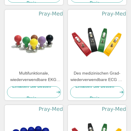
Preis
Preis
Multifunktionale,
Des medizinischen Grad-
wiederverwendbare EKG-
wiederverwendbare ECG PC
Elektroden
Elektroden Agcl-Metalldes
Erhalten Sie besten
Erhalten Sie besten
material-4/Satz
Preis
Preis