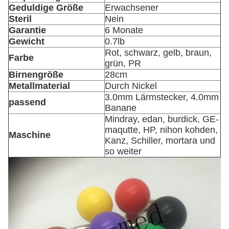
Geduldige Größe
Erwachsener
Steril
Nein
Garantie
6 Monate
Gewicht
0.7lb
Rot, schwarz, gelb, braun,
Farbe
grün, PR
Birnengröße
28cm
Metallmaterial
Durch Nickel
3.0mm Lärmstecker, 4.0mm
passend
Banane
Mindray, edan, burdick, GE-
maqutte, HP, nihon kohden,
Maschine
Kanz, Schiller, mortara und
so weiter