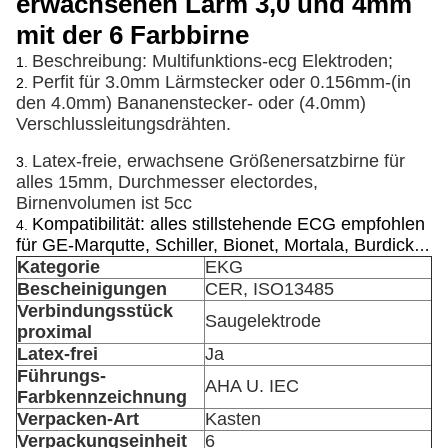
erwachsenen Lärm 3,0 und 4mm
mit der 6 Farbbirne
Beschreibung: Multifunktions-ecg Elektroden;
1.
Perfit für 3.0mm Lärmstecker oder 0.156mm-(in
2.
den 4.0mm) Bananenstecker- oder (4.0mm)
Verschlussleitungsdrähten.
Latex-freie, erwachsene Größenersatzbirne für
3.
alles 15mm, Durchmesser electordes,
Birnenvolumen ist 5cc
Kompatibilität: alles stillstehende ECG empfohlen
4.
für GE-Marqutte, Schiller, Bionet, Mortala, Burdick
…
Kategorie
EKG
Bescheinigungen
CER, ISO13485
Verbindungsstück
Saugelektrode
proximal
Latex-frei
Ja
Führungs-
AHA U. IEC
Farbkennzeichnung
Verpacken-Art
Kasten
Verpackungseinheit
6