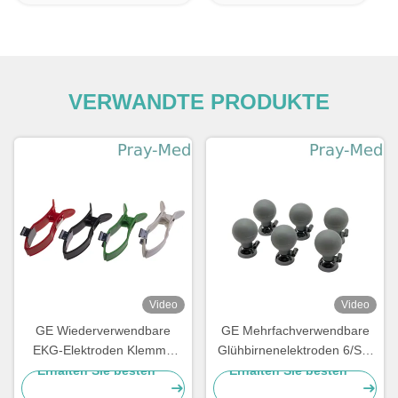
VERWANDTE PRODUKTE
Video
Video
GE Wiederverwendbare
GE Mehrfachverwendbare
EKG-Elektroden Klemme
Glühbirnenelektroden 6/Set
Extremität AHA VALUE
2104783-001
Erhalten Sie besten
Erhalten Sie besten
4/SET 2104784-001