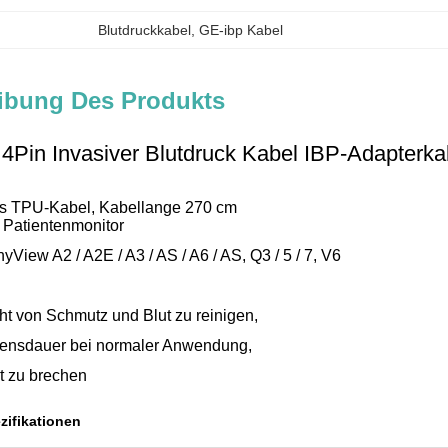
Blutdruckkabel
, 
GE-ibp Kabel
ibung Des Produkts
8 4Pin Invasiver Blutdruck Kabel IBP-Adapterk
es TPU-Kabel, Kabellange 270 cm
n Patientenmonitor
nyView A2 / A2E / A3 / AS / A6 / AS, Q3 / 5 / 7, V6
ht von Schmutz und Blut zu reinigen,
ensdauer bei normaler Anwendung,
ht zu brechen
zifikationen