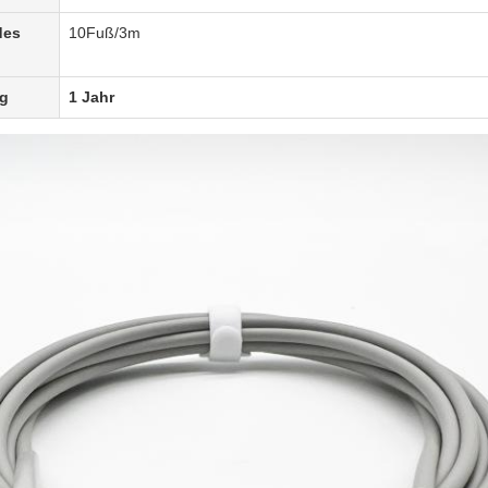
des
1
0
Fuß
/3m
ng
1 Jahr