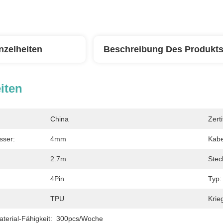
nzelheiten
Beschreibung Des Produkt
iten
China
Zerti
sser:
4mm
Kabe
2.7m
Stec
4Pin
Typ:
TPU
Krie
erial-Fähigkeit:
300pcs/Woche