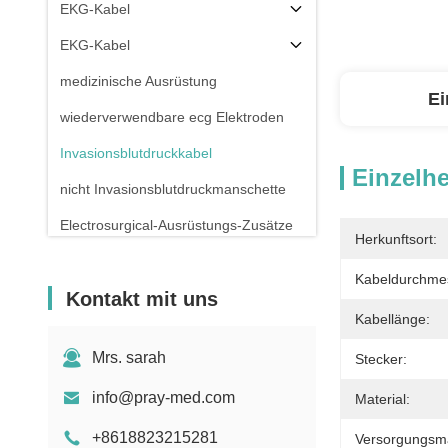
EKG-Kabel
EKG-Kabel
medizinische Ausrüstung
Ei
wiederverwendbare ecg Elektroden
Invasionsblutdruckkabel
Einzelhe
nicht Invasionsblutdruckmanschette
Electrosurgical-Ausrüstungs-Zusätze
Herkunftsort:
Patientenmonitor-Stand
Kabeldurchme
Kontakt mit uns
Kabellänge:
Mrs. sarah
Stecker:
info@pray-med.com
Material:
+8618823215281
Versorgungsmat