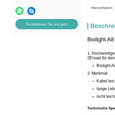
Hervorheben:
Kontaktieren Sie uns jetzt
Beschre
Biolight A
1. Hochwertig
2Ersatz für de
Biolight A
3. Merkmal:
Kabel leic
lange Leb
nicht leic
Technische Spe