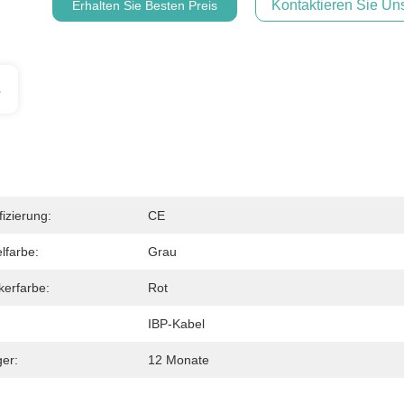
Kontaktieren Sie Uns
Erhalten Sie Besten Preis
s
fizierung:
CE
lfarbe:
Grau
kerfarbe:
Rot
IBP-Kabel
ger:
12 Monate