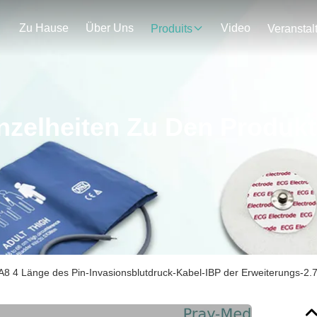
Zu Hause
Über Uns
Video
Produits
nzelheiten Zu Den Produk
t A8 4 Länge des Pin-Invasionsblutdruck-Kabel-IBP der Erweiterungs-2.