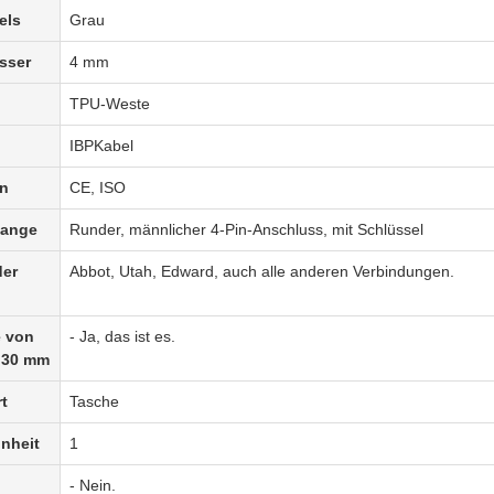
els
Grau
sser
4 mm
TPU-Weste
IBP
Kabel
en
CE, ISO
tange
Runder, männlicher 4-Pin-Anschluss, mit Schlüssel
der
Abbot, Utah, Edward, auch alle anderen Verbindungen.
e von
- Ja, das ist es.
s 30 mm
t
Tasche
nheit
1
- Nein.