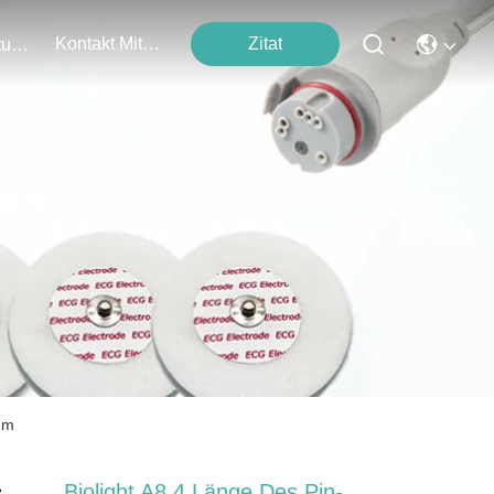
Kontakt Mit Uns
Zitat
Veranstaltungen
ten
7m
Biolight A8 4 Länge Des Pin-