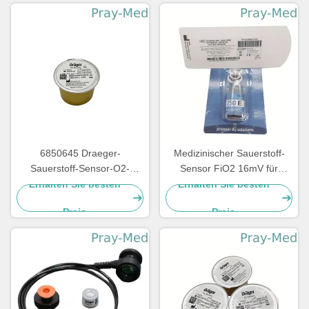
6850645 Draeger-
Medizinischer Sauerstoff-
Sauerstoff-Sensor-O2-
Sensor FiO2 16mV für
Zelle/Sauerstoff-Batterie-
Ventilator-Maschinen MAX-
Erhalten Sie besten
Erhalten Sie besten
Plastikmetallmaterial
250E
Preis
Preis