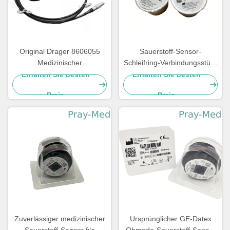
Original Drager 8606055
Sauerstoff-Sensor-
Medizinischer
Schleifring-Verbindungsstück
Sauerstoffsensor
Drager 6850645
Erhalten Sie besten
Erhalten Sie besten
Gehäusehalter mit Kabel für
medizinisches
Preis
Preis
Fabius
Zuverlässiger medizinischer
Ursprünglicher GE-Datex
Sauerstoff-Sensor für
Ohmeda-Sauerstoff-Sensor