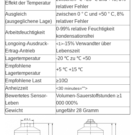
Effekt der Temperatur
relativer Fehler
Ausgleich
zwischen 0 ° C und +50 ° C
, 8%
(ausgeglichene Lage)
relativer Fehler
0-99% relative Feuchtigkeit
Arbeitsfeuchtigkeit
kondensationsfrei
Longoing-Ausdruck-
-15% Verwandter über
<1>
Ertrag-Antrieb
Lebenszeit
Lagertemperatur
-20 ℃ zu ℃ +50
Empfohlene
+5 ℃ +15 ℃
Lagertemperatur
Empfohlene Last
≥10Ω
Anheizzeit
<30 minutes="">
Bewertetes Sensor-
Volumen-Sauerstoffstunden ≥1
Leben
000 000%
Gewicht
ungefähr 28 Gramm