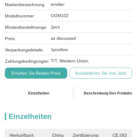
envitec
Markenbezeichnung:
OOM102
Modellnummer:
1pcs
Mindestbestellmenge:
as discussed
Preis:
1pcs/box
Verpackungsdetails:
T/T, Western Union,
Zahlungsbedingungen:
Erhalten Sie Besten Preis
Kontaktieren Sie Uns Jetzt
Einzelheiten
Beschreibung Des Produkts
Einzelheiten
Herkunftsort:
China
Zertifizierung:
CE,ISO