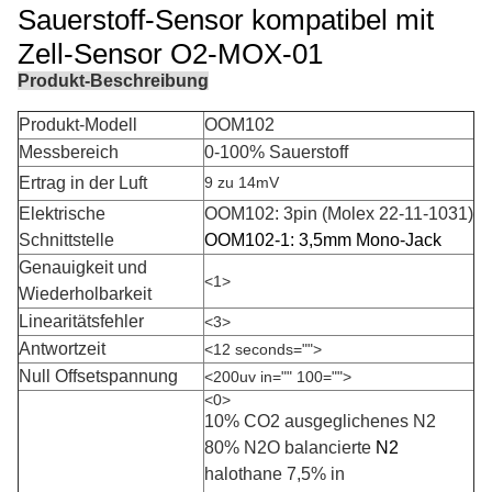
Sauerstoff-Sensor kompatibel mit
Zell-Sensor O2-MOX-01
Produkt-Beschreibung
Produkt-Modell
OOM102
Messbereich
0-100% Sauerstoff
Ertrag in der Luft
9 zu 14mV
Elektrische
OOM102: 3pin (Molex 22-11-1031)
Schnittstelle
OOM102-1: 3,5mm Mono-Jack
Genauigkeit und
<1>
Wiederholbarkeit
Linearitätsfehler
<3>
Antwortzeit
<12 seconds="">
Null Offsetspannung
<200uv in="" 100="">
<0>
10% CO2 ausgeglichenes N2
80% N2O balancierte
N2
halothane 7,5% in