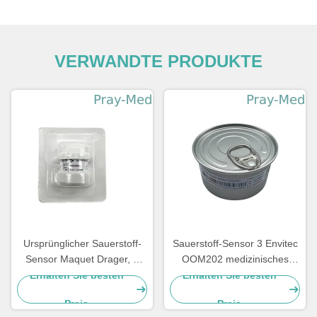
VERWANDTE PRODUKTE
Ursprünglicher Sauerstoff-
Sauerstoff-Sensor 3 Envitec
Sensor Maquet Drager, 6
OOM202 medizinisches
Stiftmedizinischer Drager
Verbindungsstück Pin Molex
Erhalten Sie besten
Erhalten Sie besten
O2-Sensor 6640044
für Ventilator PB840
Preis
Preis