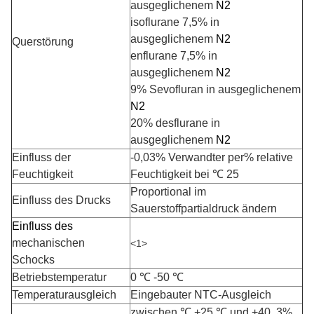
ausgeglichenem
N2
isoflurane 7,5% in
ausgeglichenem
N2
Querstörung
enflurane 7,5% in
ausgeglichenem
N2
9% Sevofluran in ausgeglichenem
N2
20% desflurane in
ausgeglichenem
N2
Einfluss der
-0,03% Verwandter per% relative
Feuchtigkeit
Feuchtigkeit bei ℃ 25
Proportional im
Einfluss des Drucks
Sauerstoffpartialdruck ändern
Einfluss des
mechanischen
<1>
Schocks
Betriebstemperatur
0 ℃ -50 ℃
Temperaturausgleich
Eingebauter NTC-Ausgleich
zwischen ℃ +25 ℃ und +40, 3%