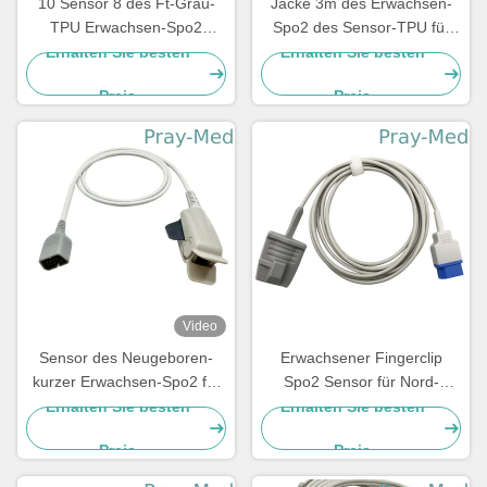
10 Sensor 8 des Ft-Grau-
Jacke 3m des Erwachsen-
TPU Erwachsen-Spo2
Spo2 des Sensor-TPU für
formte Pin D männliches
Nord-Verbindungsstück
Erhalten Sie besten
Erhalten Sie besten
Verbindungsstück
Meditec 8pin
Preis
Preis
Video
Sensor des Neugeboren-
Erwachsener Fingerclip
kurzer Erwachsen-Spo2 für
Spo2 Sensor für Nord-
Nihon Kohden
Verbindungsstück 3m
Erhalten Sie besten
Erhalten Sie besten
Verbindungsstück DBs 9pin
Meditec 8pin
Preis
Preis