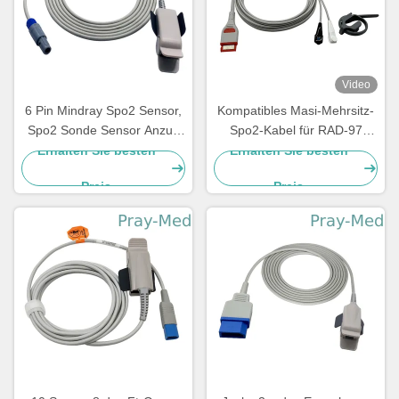
Video
6 Pin Mindray Spo2 Sensor,
Kompatibles Masi-Mehrsitz-
Spo2 Sonde Sensor Anzug
Spo2-Kabel für RAD-97
für PM9000 / 8000 Kabel 3m
4253 Masi Rot 20-Pin-
Erhalten Sie besten
Erhalten Sie besten
/ 10ft TPU
Anschluss
Preis
Preis