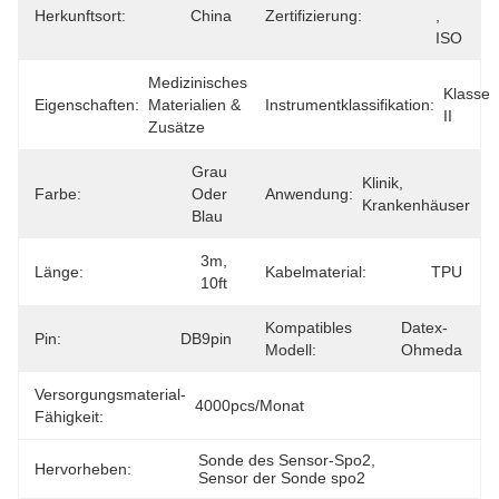
Herkunftsort:
China
Zertifizierung:
, 
ISO
Medizinisches 
Klasse 
Eigenschaften:
Materialien & 
Instrumentklassifikation:
II
Zusätze
Grau 
Klinik, 
Farbe:
Oder 
Anwendung:
Krankenhäuser
Blau
3m, 
Länge:
Kabelmaterial:
TPU
10ft
Kompatibles
Datex-
Pin:
DB9pin
Modell:
Ohmeda
Versorgungsmaterial-
4000pcs/Monat
Fähigkeit:
Sonde des Sensor-Spo2
, 
Hervorheben:
Sensor der Sonde spo2