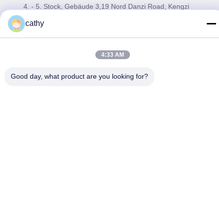
4. - 5. Stock, Gebäude 3,19 Nord Danzi Road, Kengzi
Street, Pingshan District, Shenzhen, China
cathy
Tel.
86-755- 23247478
4:33 AM
E-Mail-Adresse
Good day, what product are you looking for?
info@pray-med.com
Datenschutzrichtlinie
|
Sitemap
| China Gute Qualität Wegwerf-
Sensor Spo2 Lieferant. Urheberrecht © 2017-2026 Shenzhen
Pray-med Technology Co.,Ltd . Alle Rechte vorbehalten.