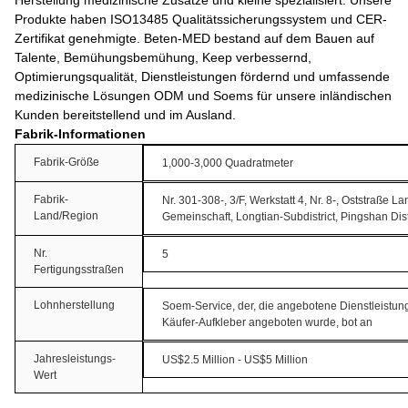
Herstellung medizinische Zusätze und kleine spezialisiert. Unsere
Produkte haben ISO13485 Qualitätssicherungssystem und CER-
Zertifikat genehmigte. Beten-MED bestand auf dem Bauen auf
Talente, Bemühungsbemühung, Keep verbessernd,
Optimierungsqualität, Dienstleistungen fördernd und umfassende
medizinische Lösungen ODM und Soems für unsere inländischen
Kunden bereitstellend und im Ausland.
Fabrik-Informationen
Fabrik-Größe
1,000-3,000 Quadratmeter
Fabrik-
Nr. 301-308-, 3/F, Werkstatt 4, Nr. 8-, Oststraße 
Land/Region
Gemeinschaft, Longtian-Subdistrict, Pingshan Di
Nr.
5
Fertigungsstraßen
Lohnherstellung
Soem-Service, der, die angebotene Dienstleistun
Käufer-Aufkleber angeboten wurde, bot an
Jahresleistungs-
US$2.5 Million - US$5 Million
Wert