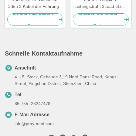
3.6m 3 Kabel der Führungs-
Leitungsdraht 3Lead 5Lead
ECG für Mediana D500
Iecs AHA ECG geduldiger
Erhalten Sie besten
Erhalten Sie besten
Kabel-TPU
Preis
Preis
Schnelle Kontaktaufnahme
Anschrift
4. - 5. Stock, Gebäude 3,19 Nord Danzi Road, Kengzi
Street, Pingshan District, Shenzhen, China
Tel.
86-755- 23247478
E-Mail-Adresse
info@pray-med.com