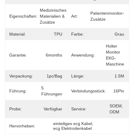
Medizinisches 
Patientenmonitor-
Eigenschaften:
Materialien & 
Art:
Zusätze
Zusätze
Material:
TPU
Farbe:
Grau
Holter 
Monitor 
Garantie:
6months
Anwendung:
EKG-
Maschine
Verpackung:
1pc/bag
Länge:
1.5M
5 
Führung:
Verbindungsstück:
16Pin
Führungen
SOEM, 
Probe:
Verfügbar
Service:
ODM
einteiliges ecg Kabel
, 
Hervorheben:
ecg Elektrodenkabel