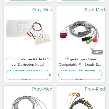
Preis
Preis
Video
Führung Wegwerf-AHA ECG
12 geduldiges Kabel
der Elektroden-Kabel-
Compatable Pin 5leads ECG
Neugeboren-pädiatrische 3
mit Bionet BM5 BM7
Erhalten Sie besten
Erhalten Sie besten
Führungs-5
Preis
Preis