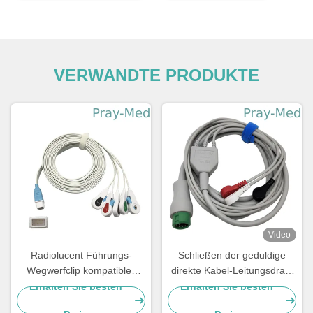
VERWANDTE PRODUKTE
Video
Radiolucent Führungs-
Schließen der geduldige
Wegwerfclip kompatibles
direkte Kabel-Leitungsdraht
Covidien ECG-
EA6232B ECG an
Erhalten Sie besten
Erhalten Sie besten
Anschlussleitungs-5
Schnellende an