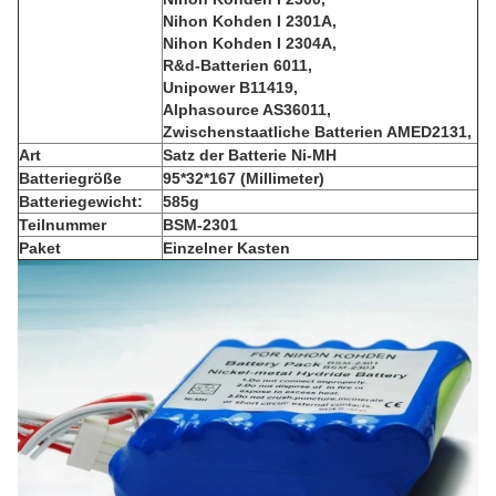
Nihon Kohden I 2301A,
Nihon Kohden I 2304A,
R&d-Batterien 6011,
Unipower B11419,
Alphasource AS36011,
Zwischenstaatliche Batterien AMED2131,
Art
Satz der Batterie Ni-MH
Batteriegröße
95*32*167 (Millimeter)
Batteriegewicht:
585g
Teilnummer
BSM-2301
Paket
Einzelner Kasten