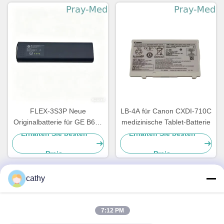
FLEX-3S3P Neue
LB-4A für Canon CXDI-710C
Originalbatterie für GE B650
medizinische Tablet-Batterie
B850 GE-650 U80206
Erhalten Sie besten
Erhalten Sie besten
2036984-001
Preis
Preis
cathy
Schnelle Kontaktaufnahme
7:12 PM
Anschrift