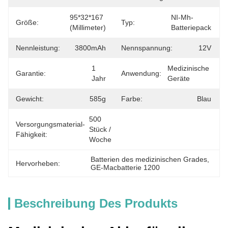
95*32*167 
NI-Mh-
Größe:
Typ:
(Millimeter)
Batteriepack
Nennleistung:
3800mAh
Nennspannung:
12V
1 
Medizinische 
Garantie:
Anwendung:
Jahr
Geräte
Gewicht:
585g
Farbe:
Blau
500 
Versorgungsmaterial-
Stück / 
Fähigkeit:
Woche
Batterien des medizinischen Grades
, 
Hervorheben:
GE-Macbatterie 1200
Beschreibung Des Produkts