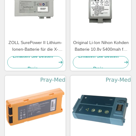
ZOLL SurePower II Lithium-
Original Li-Ion Nihon Kohden
Ionen-Batterie für die X-
Batterie 10.8v 5400mah für
Serie 2600mAh 11,1V 8000-
Sb-950p
Erhalten Sie besten
Erhalten Sie besten
0580-01
Preis
Preis