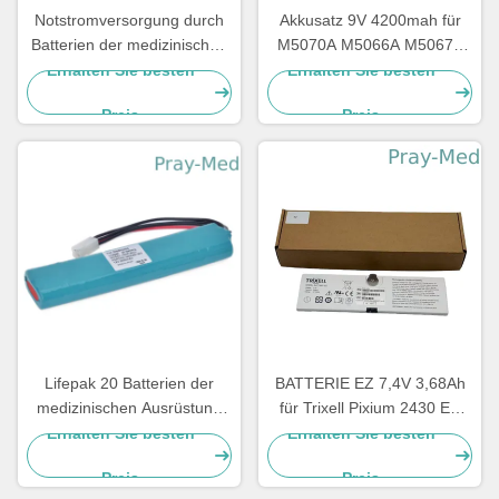
Notstromversorgung durch
Akkusatz 9V 4200mah für
Batterien der medizinischen
M5070A M5066A M5067A
Ausrüstung 12v,
M5068A HeartStart FRx HS1
Erhalten Sie besten
Erhalten Sie besten
medizinischer Batterie-Satz
Preis
Preis
für Mindray-Geräte D1
LM34S001A
Lifepak 20 Batterien der
BATTERIE EZ 7,4V 3,68Ah
medizinischen Ausrüstung
für Trixell Pixium 2430 EZ
für Defibrillator-Monitor
DR 3543 EZ
Erhalten Sie besten
Erhalten Sie besten
11141-000068 14200330
Röntgendetektor
Preis
Preis