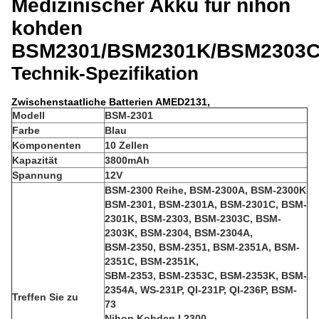
Medizinischer Akku für nihon
kohden
BSM2301/BSM2301K/BSM2303
Technik-Spezifikation
Zwischenstaatliche Batterien AMED2131,
Modell
BSM-2301
Farbe
Blau
Komponenten
10 Zellen
Kapazität
3800mAh
Spannung
12V
BSM-2300 Reihe, BSM-2300A, BSM-2300K
BSM-2301, BSM-2301A, BSM-2301C, BSM-
2301K, BSM-2303, BSM-2303C, BSM-
2303K, BSM-2304, BSM-2304A,
BSM-2350, BSM-2351, BSM-2351A, BSM-
2351C, BSM-2351K,
SBM-2353, BSM-2353C, BSM-2353K, BSM-
2354A, WS-231P, QI-231P, QI-236P, BSM-
Treffen Sie zu
73
Nihon Kohden I 2300,