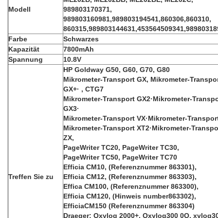
Modell
989803170371,
989803160981,989803194541,860306,860310,
860315,989803144631,453564509341,98980318
Farbe
Schwarzes
Kapazität
7800mAh
Spannung
10.8V
HP Goldway G50, G60, G70, G80
Mikrometer-Transport GX, Mikrometer-Transpo
GX+· , CTG7
Mikrometer-Transport GX2·Mikrometer-Transpo
GX3·
Mikrometer-Transport VX·Mikrometer-Transpor
Mikrometer-Transport XT2·Mikrometer-Transpo
ZX,
PageWriter TC20, PageWriter TC30,
PageWriter TC50, PageWriter TC70
Efficia CM10, (Referenznummer 863301),
Treffen Sie zu
Efficia CM12, (Referenznummer 863303),
Effica CM100, (Referenznummer 863300),
Efficia CM120, (Hinweis number863302),
EfficiaCM150 (Referenznummer 863304)
Draeger: Oxylog 2000+, Oxylog300 0O, xylog3