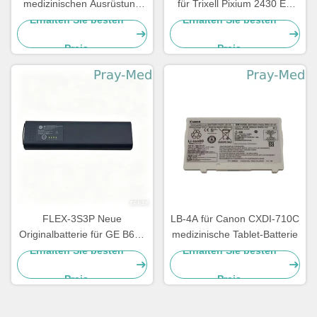
medizinischen Ausrüstung
für Trixell Pixium 2430 EZ
für Defibrillator-Monitor
DR 3543 EZ
Erhalten Sie besten
Erhalten Sie besten
11141-000068 14200330
Röntgendetektor
Preis
Preis
FLEX-3S3P Neue
LB-4A für Canon CXDI-710C
Originalbatterie für GE B650
medizinische Tablet-Batterie
B850 GE-650 U80206
Erhalten Sie besten
Erhalten Sie besten
2036984-001
Preis
Preis