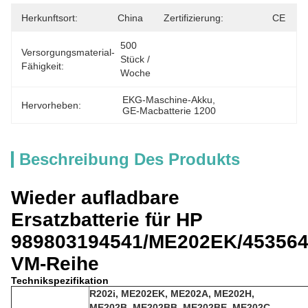
Herkunftsort:
China
Zertifizierung:
CE
500 
Versorgungsmaterial-
Stück / 
Fähigkeit:
Woche
EKG-Maschine-Akku
, 
Hervorheben:
GE-Macbatterie 1200
Beschreibung Des Produkts
Wieder aufladbare
Ersatzbatterie für HP
989803194541/ME202EK/45356
VM-Reihe
Technikspezifikation
R202i, ME202EK, ME202A, ME202H,
ME202B, ME202BB, ME202BE, ME202C,