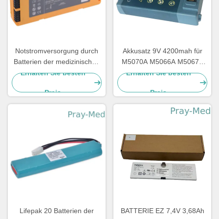
Notstromversorgung durch
Akkusatz 9V 4200mah für
Batterien der medizinischen
M5070A M5066A M5067A
Ausrüstung 12v,
M5068A HeartStart FRx HS1
Erhalten Sie besten
Erhalten Sie besten
medizinischer Batterie-Satz
Preis
Preis
für Mindray-Geräte D1
LM34S001A
Lifepak 20 Batterien der
BATTERIE EZ 7,4V 3,68Ah