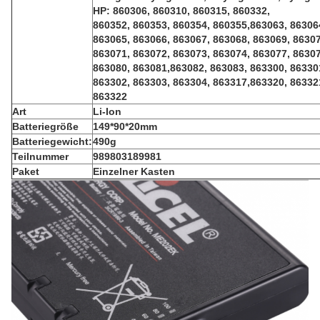
HP: 860306, 860310, 860315, 860332,
860352, 860353, 860354, 860355,863063, 86306
863065, 863066, 863067, 863068, 863069, 86307
863071, 863072, 863073, 863074, 863077, 86307
863080, 863081,863082, 863083, 863300, 86330
863302, 863303, 863304, 863317,863320, 86332
863322
Art
Li-Ion
Batteriegröße
149*90*20mm
Batteriegewicht:
490g
Teilnummer
989803189981
Paket
Einzelner Kasten