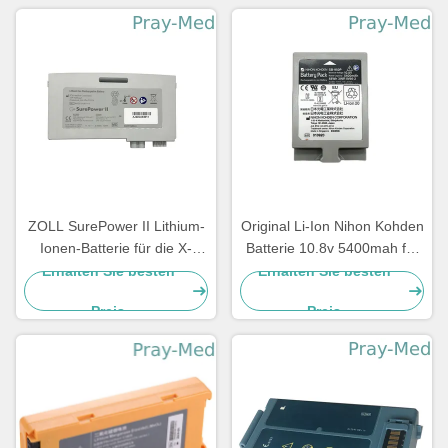
ZOLL SurePower II Lithium-
Original Li-Ion Nihon Kohden
Ionen-Batterie für die X-
Batterie 10.8v 5400mah für
Serie 2600mAh 11,1V 8000-
Sb-950p
Erhalten Sie besten
Erhalten Sie besten
0580-01
Preis
Preis