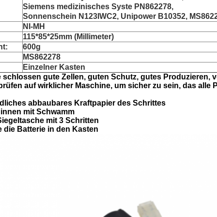
Siemens medizinisches Syste PN862278,
Sonnenschein N123IWC2, Unipower B10352, MS862
NI-MH
115*85*25mm (Millimeter)
ht:
600g
MS862278
Einzelner Kasten
 schlossen gute Zellen, guten Schutz, gutes Produzieren, 
rüfen auf wirklicher Maschine, um sicher zu sein, das alle
dliches abbaubares Kraftpapier des Schrittes
h innen mit Schwamm
Siegeltasche mit 3 Schritten
te die Batterie in den Kasten