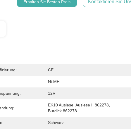
Kontaktieren Sie Uns
Erhalten Sie Besten Preis
s
fizierung:
CE
Ni-MH
nspannung:
12V
EK10 Auslese, Auslese II 862278, 
endung:
Burdick 862278
e:
Schwarz