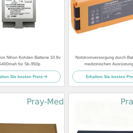
-Ion Nihon Kohden Batterie 10.8v
Notstromversorgung durch Bat
5400mah für Sb-950p
medizinischen Ausrüstung
medizinischer Batterie-Satz fü
lten Sie besten Preis
Erhalten Sie besten Pre
Geräte D1 LM34S00