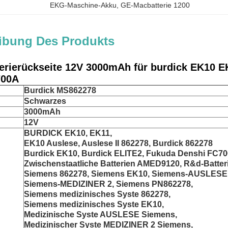
EKG-Maschine-Akku
, 
GE-Macbatterie 1200
ibung Des Produkts
terierückseite 12V 3000mAh für burdick EK10 
700A
Burdick MS862278
Schwarzes
3000mAh
12V
BURDICK EK10, EK11,
EK10 Auslese, Auslese II 862278, Burdick 862278
Burdick EK10, Burdick ELITE2, Fukuda Denshi FC70
Zwischenstaatliche Batterien AMED9120, R&d-Batter
Siemens 862278, Siemens EK10, Siemens-AUSLESE
Siemens-MEDIZINER 2, Siemens PN862278,
Siemens medizinisches Syste 862278,
Siemens medizinisches Syste EK10,
Medizinische Syste AUSLESE Siemens,
Medizinischer Syste MEDIZINER 2 Siemens,