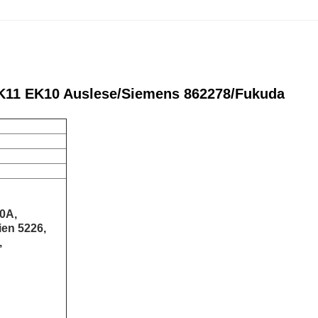
EK11 EK10 Auslese/Siemens 862278/Fukuda
0A,
ien 5226,
,