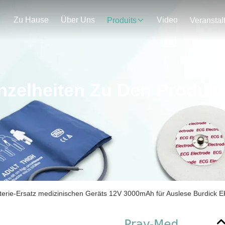
Zu Hause
Über Uns
Video
Produits
nzelheiten Zu Den Produk
terie-Ersatz medizinischen Geräts 12V 3000mAh für Auslese Burdick