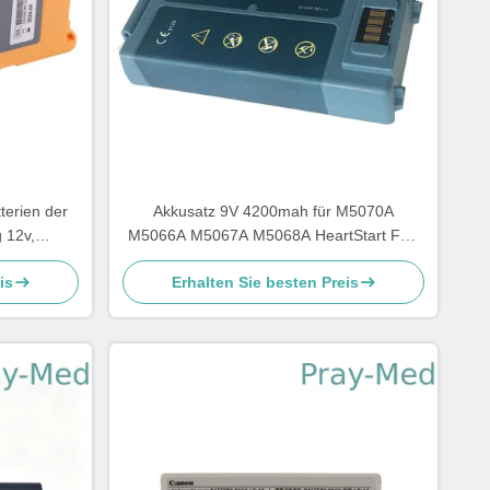
terien der
Akkusatz 9V 4200mah für M5070A
 12v,
M5066A M5067A M5068A HeartStart FRx
r Mindray-
HS1
is
Erhalten Sie besten Preis
1A