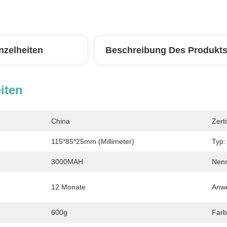
nzelheiten
Beschreibung Des Produkt
iten
China
Zerti
115*85*25mm (Millimeter)
Typ:
3000MAH
Nen
12 Monate
Anw
600g
Farb