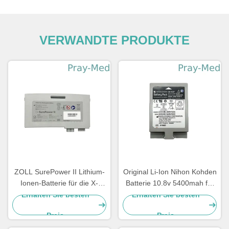
VERWANDTE PRODUKTE
ZOLL SurePower II Lithium-
Original Li-Ion Nihon Kohden
Ionen-Batterie für die X-
Batterie 10.8v 5400mah für
Serie 2600mAh 11,1V 8000-
Sb-950p
Erhalten Sie besten
Erhalten Sie besten
0580-01
Preis
Preis