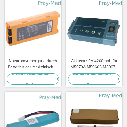
Notstromversorgung durch
Akkusatz 9V 4200mah für
Batterien der medizinischen
M5070A M5066A M5067A
Ausrüstung 12v,
M5068A HeartStart FRx HS1
Erhalten Sie besten
Erhalten Sie besten
medizinischer Batterie-Satz
Preis
Preis
für Mindray-Geräte D1
LM34S001A