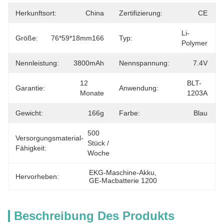
Herkunftsort:
China
Zertifizierung:
CE
Li-
Größe:
76*59*18mm166
Typ:
Polymer
Nennleistung:
3800mAh
Nennspannung:
7.4V
12 
BLT-
Garantie:
Anwendung:
Monate
1203A
Gewicht:
166g
Farbe:
Blau
500 
Versorgungsmaterial-
Stück / 
Fähigkeit:
Woche
EKG-Maschine-Akku
, 
Hervorheben:
GE-Macbatterie 1200
Beschreibung Des Produkts