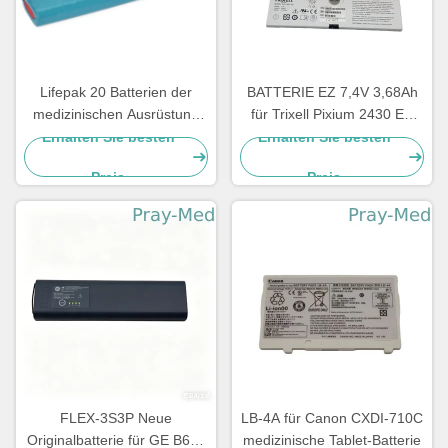
Lifepak 20 Batterien der
BATTERIE EZ 7,4V 3,68Ah
medizinischen Ausrüstung
für Trixell Pixium 2430 EZ
für Defibrillator-Monitor
DR 3543 EZ
Erhalten Sie besten
Erhalten Sie besten
11141-000068 14200330
Röntgendetektor
Preis
Preis
FLEX-3S3P Neue
LB-4A für Canon CXDI-710C
Originalbatterie für GE B650
medizinische Tablet-Batterie