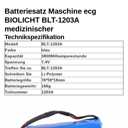
Batteriesatz Maschine ecg
BIOLICHT BLT-1203A
medizinischer
Technikspezifikation
Modell
BLT-1203A
Farbe
blau
Kapazität
3800Milliamperestunde
Spannung
7,4V
Treffen Sie zu
BLT-1203A
Schreiben Sie
Li-Polymer
Batteriegröße
76*59*18mm
Batteriegewicht:
166g
Teilnummer
1203A