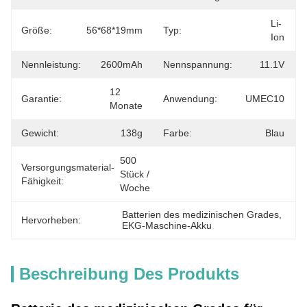
Li-
Größe:
56*68*19mm
Typ:
Ion
Nennleistung:
2600mAh
Nennspannung:
11.1V
12 
Garantie:
Anwendung:
UMEC10
Monate
Gewicht:
138g
Farbe:
Blau
500 
Versorgungsmaterial-
Stück / 
Fähigkeit:
Woche
Batterien des medizinischen Grades
, 
Hervorheben:
EKG-Maschine-Akku
Beschreibung Des Produkts