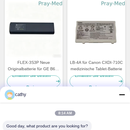
FLEX-3S3P Neue
LB-4A für Canon CXDI-710C
Originalbatterie für GE B650
medizinische Tablet-Batterie
B850 GE-650 U80206
Erhalten Sie besten
Erhalten Sie besten
2036984-001
Preis
Preis
cathy
Schnelle Kontaktaufnahme
8:14 AM
Good day, what product are you looking for?
Anschrift