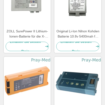
ZOLL SurePower II Lithium-
Original Li-Ion Nihon Kohden
Ionen-Batterie für die X-
Batterie 10.8v 5400mah für
Serie 2600mAh 11,1V 8000-
Sb-950p
Erhalten Sie besten
Erhalten Sie besten
0580-01
Preis
Preis