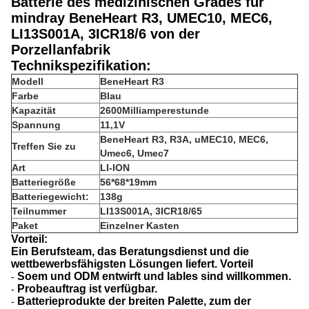
Batterie des medizinischen Grades für
mindray BeneHeart R3, UMEC10, MEC6,
LI13S001A, 3ICR18/6 von der
Porzellanfabrik
Technikspezifikation:
Modell
BeneHeart R3
Farbe
Blau
Kapazität
2600Milliamperestunde
Spannung
11,1V
BeneHeart R3, R3A, uMEC10, MEC6,
Treffen Sie zu
Umec6, Umec7
Art
LI-ION
Batteriegröße
56*68*19mm
Batteriegewicht:
138g
Teilnummer
LI13S001A, 3ICR18/65
Paket
Einzelner Kasten
Vorteil:
Ein Berufsteam, das Beratungsdienst und die
wettbewerbsfähigsten Lösungen liefert. Vorteil
Soem und ODM entwirft und lables sind willkommen.
-
Probeauftrag ist verfügbar.
-
Batterieprodukte der breiten Palette, zum der
-