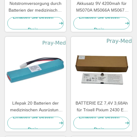
Notstromversorgung durch
Akkusatz 9V 4200mah für
Batterien der medizinischen
M5070A M5066A M5067A
Ausrüstung 12v,
M5068A HeartStart FRx HS1
Erhalten Sie besten
Erhalten Sie besten
medizinischer Batterie-Satz
Preis
Preis
für Mindray-Geräte D1
LM34S001A
Lifepak 20 Batterien der
BATTERIE EZ 7,4V 3,68Ah
medizinischen Ausrüstung
für Trixell Pixium 2430 EZ
für Defibrillator-Monitor
DR 3543 EZ
Erhalten Sie besten
Erhalten Sie besten
11141-000068 14200330
Röntgendetektor
Preis
Preis