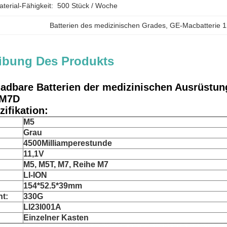
erial-Fähigkeit:
500 Stück / Woche
Batterien des medizinischen Grades
, 
GE-Macbatterie 
ibung Des Produkts
ladbare Batterien der medizinischen Ausrüstun
 M7D
ifikation:
M5
Grau
4500Milliamperestunde
11,1V
M5, M5T, M7, Reihe M7
LI-ION
154*52.5*39mm
ht:
330G
LI23I001A
Einzelner Kasten