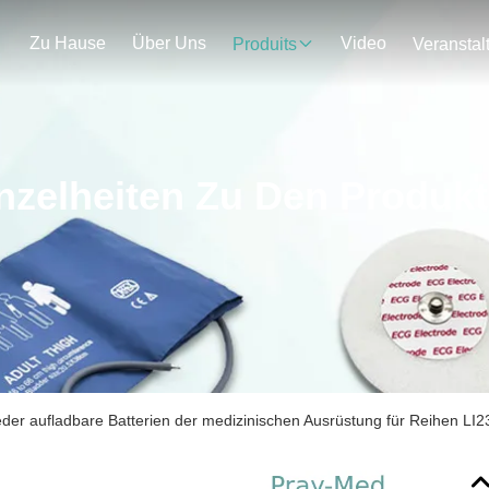
Zu Hause
Über Uns
Video
Produits
nzelheiten Zu Den Produk
der aufladbare Batterien der medizinischen Ausrüstung für Reihen