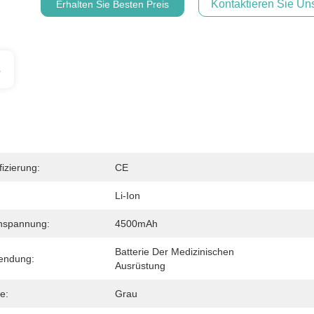
Kontaktieren Sie Uns
Erhalten Sie Besten Preis
s
fizierung:
CE
Li-Ion
nspannung:
4500mAh
Batterie Der Medizinischen 
endung:
Ausrüstung
e:
Grau