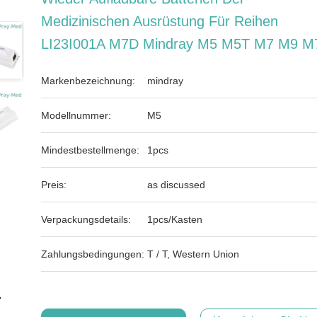
Medizinischen Ausrüstung Für Reihen
LI23I001A M7D Mindray M5 M5T M7 M9 M
Markenbezeichnung:
mindray
Modellnummer:
M5
Mindestbestellmenge:
1pcs
Preis:
as discussed
Verpackungsdetails:
1pcs/Kasten
Zahlungsbedingungen:
T / T, Western Union