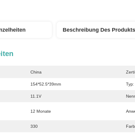
nzelheiten
Beschreibung Des Produkt
iten
China
Zerti
154*52.5*39mm
Typ:
11.1V
Nen
12 Monate
Anw
330
Farb