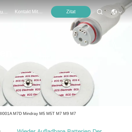
Kontakt Mit Uns
Zitat
Veranstaltungen
ten
 LI23I001A M7D Mindray M5 M5T M7 M9 M7
Wieder Aufladbare Batterien Der