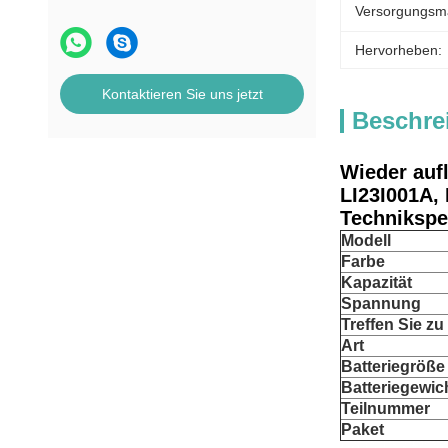
Versorgungsmat
Hervorheben:
Kontaktieren Sie uns jetzt
Beschre
Wieder auf
LI23I001A,
Technikspez
Modell
Farbe
Kapazität
Spannung
Treffen Sie zu
Art
Batteriegröße
Batteriegewic
Teilnummer
Paket