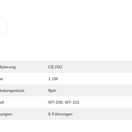
s
fizierung:
CE,ISO
e:
1.1M
indungsstück:
8pin
ll:
MT-200, MT-101
ungen:
6 Führungen