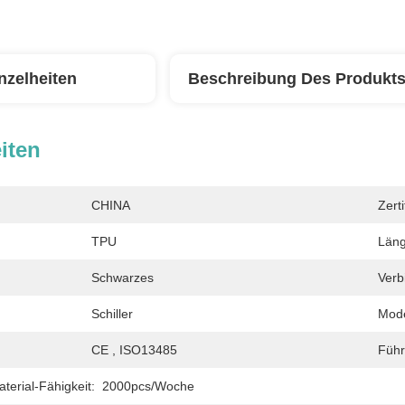
nzelheiten
Beschreibung Des Produkt
iten
CHINA
Zerti
TPU
Läng
Schwarzes
Verb
Schiller
Mode
CE , ISO13485
Führ
erial-Fähigkeit:
2000pcs/Woche