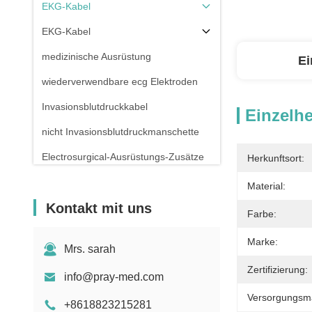
EKG-Kabel
EKG-Kabel
medizinische Ausrüstung
Ei
wiederverwendbare ecg Elektroden
Invasionsblutdruckkabel
Einzelhe
nicht Invasionsblutdruckmanschette
Electrosurgical-Ausrüstungs-Zusätze
Herkunftsort:
Patientenmonitor-Stand
Material:
Kontakt mit uns
Farbe:
Marke:
Mrs. sarah
Zertifizierung:
info@pray-med.com
Versorgungsmat
+8618823215281