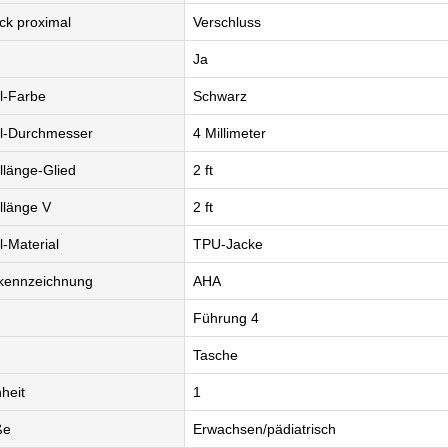
ck proximal
Verschluss
Ja
l-Farbe
Schwarz
l-Durchmesser
4 Millimeter
länge-Glied
2 ft
llänge V
2 ft
-Material
TPU-Jacke
kennzeichnung
AHA
Führung 4
Tasche
heit
1
ße
Erwachsen/pädiatrisch