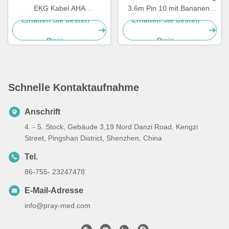
EKG Kabel AHA
3.6m Pin 10 mit Bananen-
Verbindungsstück DBs 15
Ende 63050074 63050075
Erhalten Sie besten
Erhalten Sie besten
Führung Iecs 10
PC-104
Preis
Preis
Schnelle Kontaktaufnahme
Anschrift
4. - 5. Stock, Gebäude 3,19 Nord Danzi Road, Kengzi
Street, Pingshan District, Shenzhen, China
Tel.
86-755- 23247478
E-Mail-Adresse
info@pray-med.com