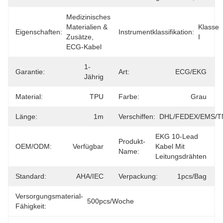
Medizinisches 
Materialien & 
Klasse 
Eigenschaften:
Instrumentklassifikation:
Zusätze, 
I
ECG-Kabel
1-
Garantie:
Art:
ECG/EKG
Jährig
Material:
TPU
Farbe:
Grau
Länge:
1m
Verschiffen:
DHL/FEDEX/EMS/T
EKG 10-Lead 
Produkt-
OEM/ODM:
Verfügbar
Kabel Mit 
Name:
Leitungsdrähten
Standard:
AHA/IEC
Verpackung:
1pcs/bag
Versorgungsmaterial-
500pcs/Woche
Fähigkeit: