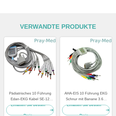
VERWANDTE PRODUKTE
Pädiatrisches 10 Führung
AHA-EIS 10 Führung EKG
Edan-EKG Kabel SE-12
Schnur mit Banane 3.6m
drücken SE-1200 3.6m TPU
Verbindungsstück Newtech
Erhalten Sie besten
Erhalten Sie besten
Jacke aus
1206 DBs 15
Preis
Preis