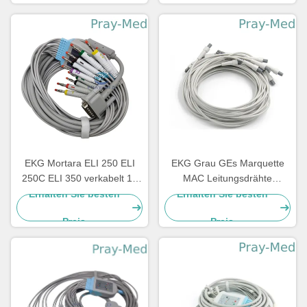
EKG Mortara ELI 250 ELI
EKG Grau GEs Marquette
250C ELI 350 verkabelt 15
MAC Leitungsdrähte
Führung PIN 3.6m 10
420101-002 10 AHA 1.2M
Erhalten Sie besten
Erhalten Sie besten
Preis
Preis