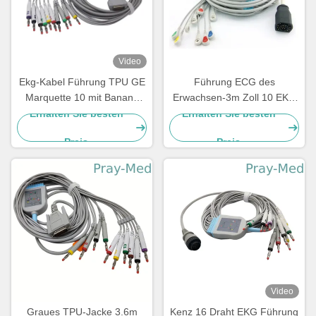
Video
Ekg-Kabel Führung TPU GE
Führung ECG des
Marquette 10 mit Banane
Erwachsen-3m Zoll 10 EKG
4,0 2029893-001
schnürt 15 Pin For M And E
Erhalten Sie besten
Erhalten Sie besten
Serie
Preis
Preis
Video
Graues TPU-Jacke 3.6m
Kenz 16 Draht EKG Führung