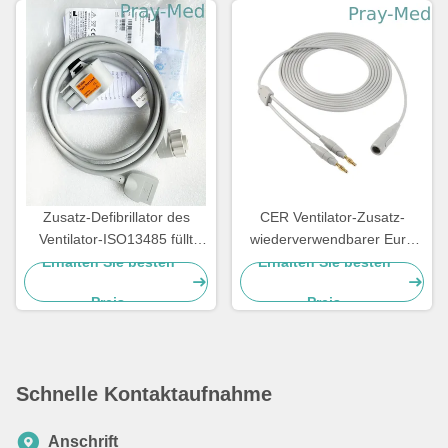
Zusatz-Defibrillator des
CER Ventilator-Zusatz-
Ventilator-ISO13485 füllt
wiederverwendbarer Euro
Kabel mit Last des Test-
wir Electrosurgica-Silikon-
Erhalten Sie besten
Erhalten Sie besten
50ohm auf
zweipoliges Kabel
Preis
Preis
Schnelle Kontaktaufnahme
Anschrift