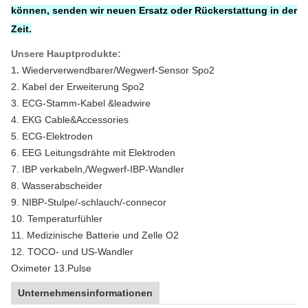
können, senden wir neuen Ersatz oder Rückerstattung in der
Zeit.
Unsere Hauptprodukte:
1.
Wiederverwendbarer/Wegwerf-Sensor Spo2
2. Kabel der Erweiterung Spo2
3. ECG-Stamm-Kabel &leadwire
4. EKG Cable&Accessories
5. ECG-Elektroden
6. EEG Leitungsdrähte mit Elektroden
7. IBP verkabeln,/Wegwerf-IBP-Wandler
8. Wasserabscheider
9. NIBP-Stulpe/-schlauch/-connecor
10. Temperaturfühler
11. Medizinische Batterie und Zelle O2
12. TOCO- und US-Wandler
Oximeter 13.Pulse
Unternehmensinformationen