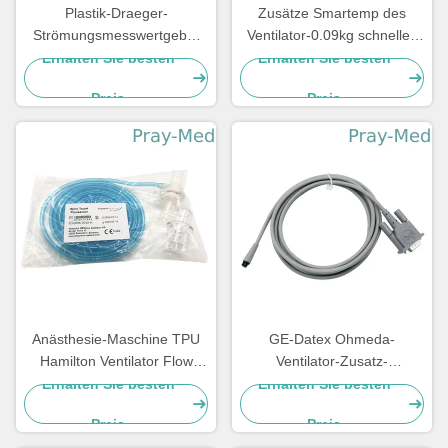
Plastik-Draeger-
Zusätze Smartemp des
Strömungsmesswertgeber
Ventilator-0.09kg schnelles
Evita2 Evita4 Savina
Mundjacken-Blau der temp-
Erhalten Sie besten
Erhalten Sie besten
Transparent 6871980
Sonden-TPU
Preis
Preis
Anästhesie-Maschine TPU
GE-Datex Ohmeda-
Hamilton Ventilator Flow
Ventilator-Zusatz-
Sensor Compatible
neugeborenes
Erhalten Sie besten
Erhalten Sie besten
Strömungsmesswertgeber-
Preis
Preis
Kabel 2.4m