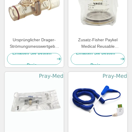
Ursprünglicher Drager-
Zusatz-Fisher Paykel
Strömungsmesswertgeber
Medical Reusable
8412034 für Maschine PPSU
Humidifications-Kammer des
Erhalten Sie besten
Erhalten Sie besten
FABIUS2000 OXYLOG 2000
Ventilator-MR370
Preis
Preis