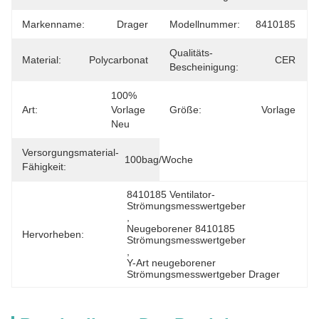
Markenname:
Drager
Modellnummer:
8410185
Qualitäts-
Material:
Polycarbonat
CER
Bescheinigung:
100% 
Art:
Vorlage 
Größe:
Vorlage
Neu
Versorgungsmaterial-
100bag/Woche
Fähigkeit:
8410185 Ventilator-
Strömungsmesswertgeber
, 
Neugeborener 8410185 
Hervorheben:
Strömungsmesswertgeber
, 
Y-Art neugeborener 
Strömungsmesswertgeber Drager