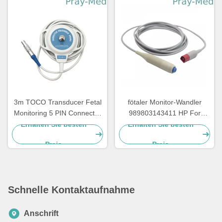
3m TOCO Transducer Fetal
fötaler Monitor-Wandler
Monitoring 5 PIN Connector
989803143411 HP For
For BD4000XS
Avalon FM des
Erhalten Sie besten
Erhalten Sie besten
Verbindungsstück-8pin
Preis
Preis
Schnelle Kontaktaufnahme
Anschrift