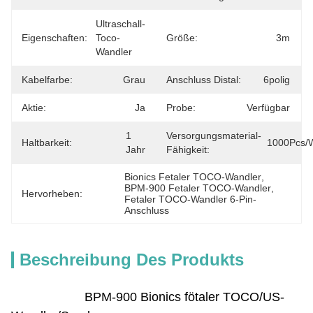
Ultraschall-
Eigenschaften:
Toco-
Größe:
3m
Wandler
Kabelfarbe:
Grau
Anschluss Distal:
6polig
Aktie:
Ja
Probe:
Verfügbar
1 
Versorgungsmaterial-
Haltbarkeit:
1000Pcs/
Jahr
Fähigkeit:
Bionics Fetaler TOCO-Wandler
, 
BPM-900 Fetaler TOCO-Wandler
, 
Hervorheben:
Fetaler TOCO-Wandler 6-Pin-
Anschluss
Beschreibung Des Produkts
BPM-900 Bionics fötaler TOCO/US-