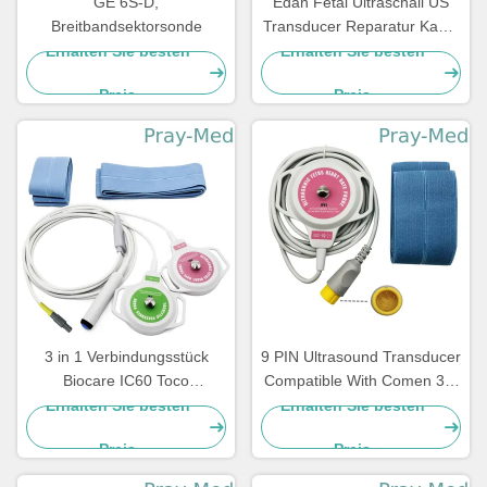
GE 6S-D,
Edan Fetal Ultraschall US
Breitbandsektorsonde
Transducer Reparatur Kabel
4pin 40 Grad
Erhalten Sie besten
Erhalten Sie besten
Preis
Preis
3 in 1 Verbindungsstück
9 PIN Ultrasound Transducer
Biocare IC60 Toco
Compatible With Comen 3m
Ultrasound Transducer 3m
10ft Gray Cable
Erhalten Sie besten
Erhalten Sie besten
Kabel-6pins
Preis
Preis