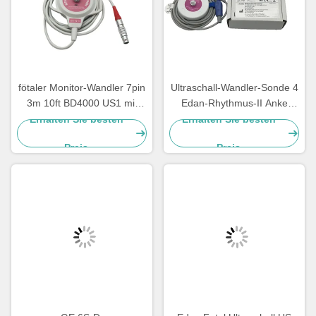
fötaler Monitor-Wandler 7pin
Ultraschall-Wandler-Sonde 4
3m 10ft BD4000 US1 mit
Edan-Rhythmus-II Anke
Sonde US FHR
ASF030 Kerbe Pin einer
Erhalten Sie besten
Erhalten Sie besten
Preis
Preis