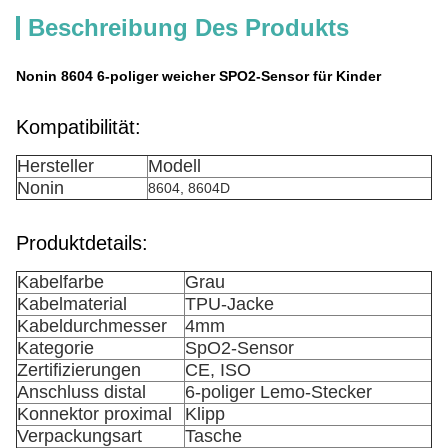
Beschreibung Des Produkts
Nonin 8604 6-poliger weicher SPO2-Sensor für Kinder
Kompatibilität:
Hersteller
Modell
Nonin
8604, 8604D
Produktdetails:
Kabelfarbe
Grau
Kabelmaterial
TPU-Jacke
Kabeldurchmesser
4mm
Kategorie
SpO2-Sensor
Zertifizierungen
CE, ISO
Anschluss distal
6-poliger Lemo-Stecker
Konnektor proximal
Klipp
Verpackungsart
Tasche