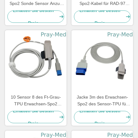
Spo2 Sonde Sensor Anzug
Spo2-Kabel für RAD-97
für PM9000 / 8000 Kabel 3m
4253 Masi Rot 20-Pin-
Erhalten Sie besten
Erhalten Sie besten
/ 10ft TPU
Anschluss
Preis
Preis
10 Sensor 8 des Ft-Grau-
Jacke 3m des Erwachsen-
TPU Erwachsen-Spo2
Spo2 des Sensor-TPU für
formte Pin D männliches
Nord-Verbindungsstück
Erhalten Sie besten
Erhalten Sie besten
Verbindungsstück
Meditec 8pin
Preis
Preis