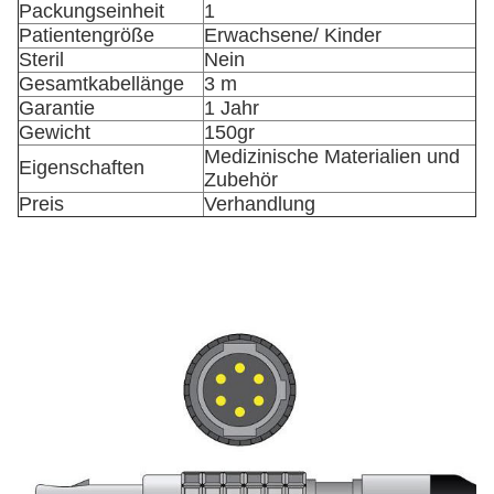
Packungseinheit
1
Patientengröße
Erwachsene/ Kinder
Steril
Nein
Gesamtkabellänge
3 m
Garantie
1 Jahr
Gewicht
150gr
Medizinische Materialien und
Eigenschaften
Zubehör
Preis
Verhandlung