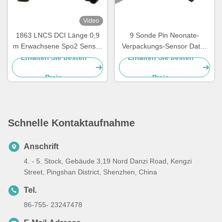
Video
1863 LNCS DCI Länge 0,9
9 Sonde Pin Neonate-
m Erwachsene Spo2 Sensor
Verpackungs-Sensor Datex
Patientenanzug
Ohmeda 9 Pin TruSat SpO2
Erhalten Sie besten
Erhalten Sie besten
Preis
Preis
Schnelle Kontaktaufnahme
Anschrift
4. - 5. Stock, Gebäude 3,19 Nord Danzi Road, Kengzi
Street, Pingshan District, Shenzhen, China
Tel.
86-755- 23247478