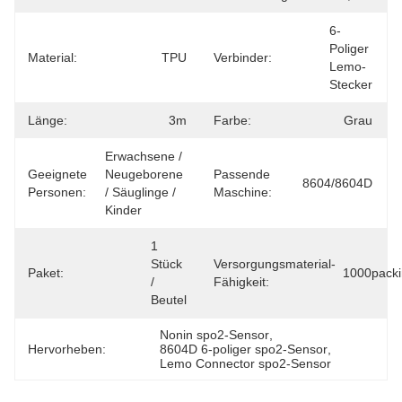
6-
Poliger 
Material:
TPU
Verbinder:
Lemo-
Stecker
Länge:
3m
Farbe:
Grau
Erwachsene / 
Geeignete
Neugeborene 
Passende
8604/8604D
Personen:
/ Säuglinge / 
Maschine:
Kinder
1 
Stück 
Versorgungsmaterial-
Paket:
1000pack
/ 
Fähigkeit:
Beutel
Nonin spo2-Sensor
, 
Hervorheben:
8604D 6-poliger spo2-Sensor
, 
Lemo Connector spo2-Sensor