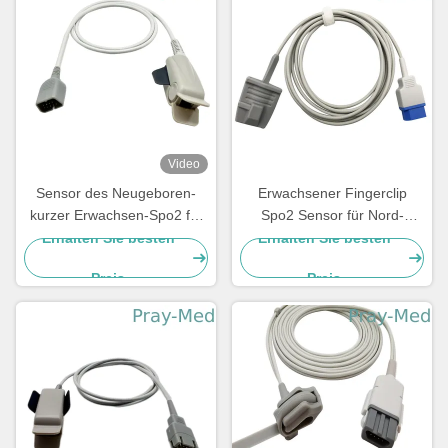
Video
Sensor des Neugeboren-
Erwachsener Fingerclip
kurzer Erwachsen-Spo2 für
Spo2 Sensor für Nord-
Nihon Kohden
Verbindungsstück 3m
Erhalten Sie besten
Erhalten Sie besten
Verbindungsstück DBs 9pin
Meditec 8pin
Preis
Preis