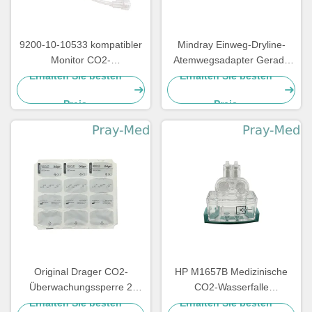
9200-10-10533 kompatibler
Mindray Einweg-Dryline-
Monitor CO2-
Atemwegsadapter Gerade
Wasserabscheider Mindray
für Erwachsene Kinder
Erhalten Sie besten
Erhalten Sie besten
T8 2,5 Meter-Länge
Neugeborene 60-14100-00
Preis
Preis
Original Drager CO2-
HP M1657B Medizinische
Überwachungssperre 2
CO2-Wasserfalle
6872020
Transparent Erwachsener
Erhalten Sie besten
Erhalten Sie besten