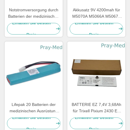
Notstromversorgung durch
Akkusatz 9V 4200mah für
Batterien der medizinischen
M5070A M5066A M5067A
Ausrüstung 12v,
M5068A HeartStart FRx HS1
Erhalten Sie besten
Erhalten Sie besten
medizinischer Batterie-Satz
Preis
Preis
für Mindray-Geräte D1
LM34S001A
Lifepak 20 Batterien der
BATTERIE EZ 7,4V 3,68Ah
medizinischen Ausrüstung
für Trixell Pixium 2430 EZ
für Defibrillator-Monitor
DR 3543 EZ
Erhalten Sie besten
Erhalten Sie besten
11141-000068 14200330
Röntgendetektor
Preis
Preis