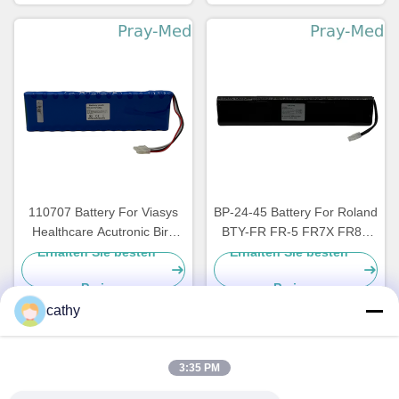
110707 Battery For Viasys
BP-24-45 Battery For Roland
Healthcare Acutronic Bird
BTY-FR FR-5 FR7X FR8X
Fabian
FR-8
Erhalten Sie besten
Erhalten Sie besten
Preis
Preis
cathy
Schnelle Kontaktaufnahme
3:35 PM