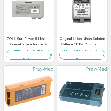
ZOLL SurePower II Lithium-
Original Li-Ion Nihon Kohden
Ionen-Batterie für die X-
Batterie 10.8v 5400mah für
Serie 2600mAh 11,1V 8000-
Sb-950p
Erhalten Sie besten
Erhalten Sie besten
0580-01
Preis
Preis