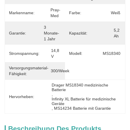
Pray-
Markenname:
Farbe:
Weiß
Med
3 
5,2 
Garantie:
Monate-
Kapazität:
Ah
1 Jahr
14,8 
Stromspannung:
Modell:
MS18340
V
Versorgungsmaterial-
300/Week
Fähigkeit:
Drager MS18340 medizinische 
Batterie
, 
Hervorheben:
Infinity XL Batterie für medizinische 
Geräte
, 
MS14234 Batterie mit Garantie
Beschreibung Des Produkts