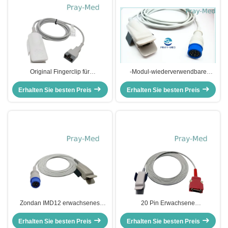
Original Fingerclip für
-Modul-wiederverwendbare
Erwachsene Mindray 512F Spo2
Sensoren Spo2 für erwachsenes
Erhalten Sie besten Preis
Sensor 512F-30-28263
Erhalten Sie besten Preis
Finger-Klipp 7 Pin-
Verbindungsstück
Zondan IMD12 erwachsenes
20 Pin Erwachsene
Sensor-Weiche 3m des Finger-
wiederverwendbare Spo2
Erhalten Sie besten Preis
Clip-Spo2 ringsum Pin 12
Erhalten Sie besten Preis
Sensoren für Radikale 7 / 8