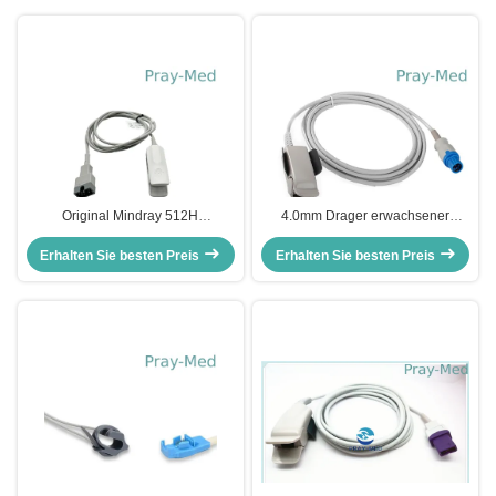
Original Mindray 512H
4.0mm Drager erwachsener
Kinderfingerclip SpO2 Sensor
Finger befestigen Spo2
Erhalten Sie besten Preis
512H-30-79062
Verbindungsstück des Sensors 7
Erhalten Sie besten Preis
Stift