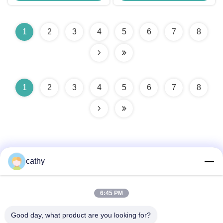
Regenbogen Maschine
1
2
3
4
5
6
7
8
1
2
3
4
5
6
7
8
cathy
Schnelle Kontaktaufnahme
6:45 PM
Good day, what product are you looking for?
Anschrift