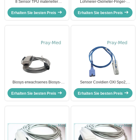
8 Sensor TPU materieller
Lohmeier-Oximeter-Finger-
Comaptible des Pin-Finger-Klipp-
Sensor, 3m TPU Sensor des
Spo2 Datex Ohmeda OXY-W-UN
Erhalten Sie besten Preis
Erhalten Sie besten Preis
Kabel-Finger-Klipp-Spo2
Biosys erwachsenes Biosys-
Sensor Covidien OXI Spo2,
Verbindungsstück Stift der Runde
wiederverwendbares -Tierarzt-
Erhalten Sie besten Preis
6 des Finger-Clip-SpO2 des
Erhalten Sie besten Preis
Ohr-Clip
Sensor-BPM-300 TPU 3m/10 ft