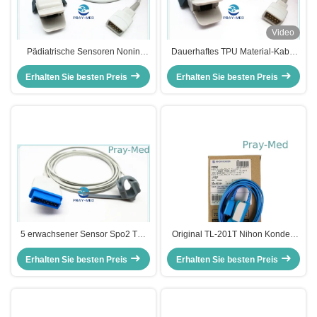
Video
Pädiatrische Sensoren Nonin
Dauerhaftes TPU Material-Kabel
Spo2, DB 9 Pin-Verbindungsstück
der Datascope-Finger-Klipp-
Erhalten Sie besten Preis
Nonin-Pulsoximeter-Sensor
Erhalten Sie besten Preis
Pulsoximeter-Sonden-
5 erwachsener Sensor Spo2 TS-
Original TL-201T Nihon Konden
F4-GE Datex Ohmeda Material
P225F Erwachsener Finger Clip
Pin S/Peidatric 11 medizinisches
Erhalten Sie besten Preis
Erhalten Sie besten Preis
SpO2 Sensor TPU Blau
TPU