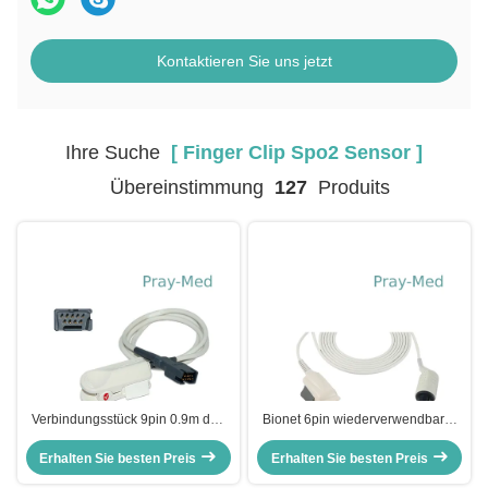
Kontaktieren Sie uns jetzt
Ihre Suche
[ Finger Clip Spo2 Sensor ]
Übereinstimmung
127
Produits
Verbindungsstück 9pin 0.9m des
Bionet 6pin wiederverwendbarer
Erwachsener -Finger-Clip-Spo2
pädiatrischer Sensor-
Erhalten Sie besten Preis
des Sensor-LNCS DCI 1863
Erhalten Sie besten Preis
Pulsoximeter des Finger-
Bm3/Bm5 Clip-Spo2