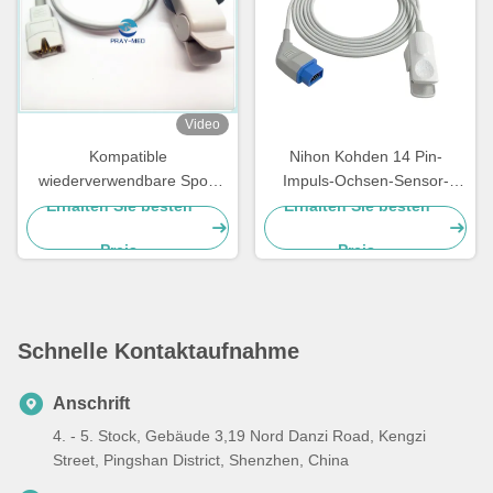
Video
Kompatible
Nihon Kohden 14 Pin-
wiederverwendbare Spo2
Impuls-Ochsen-Sensor-
Sensoren Mäk 7 Pin Pulse
wiederverwendbare Art
Erhalten Sie besten
Erhalten Sie besten
Oximeter Sensor
Korea bricht 4.0mm
Preis
Preis
Durchmesser ab
Schnelle Kontaktaufnahme
Anschrift
4. - 5. Stock, Gebäude 3,19 Nord Danzi Road, Kengzi
Street, Pingshan District, Shenzhen, China