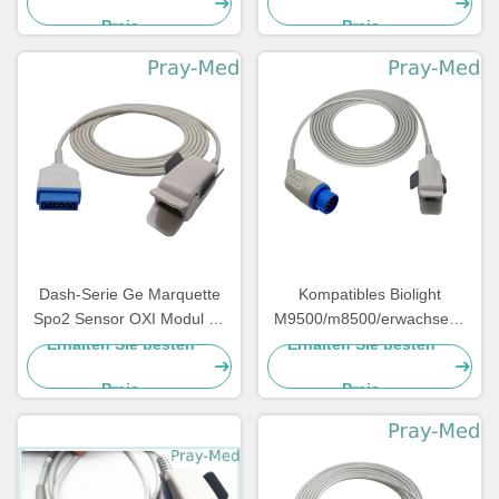
Sonden-TPU
Preis
Preis
Dash-Serie Ge Marquette
Kompatibles Biolight
Spo2 Sensor OXI Modul 11
M9500/m8500/erwachsene
Steckverbinder 3m / 10ft
wiederverwendbare
Erhalten Sie besten
Erhalten Sie besten
Sensoren spo2 M7000 12pin
Preis
Preis
prüfen mit 3m