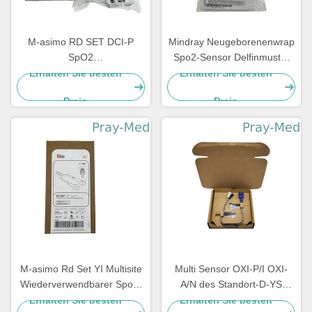
M-asimo RD SET DCI-P
Mindray Neugeborenenwrap
SpO2
Spo2-Sensor Delfinmuster
Kinderweiterverwendbarer
115-050154-00 518BLH
Erhalten Sie besten
Erhalten Sie besten
Fingerclip Sensor 4051
Preis
Preis
M-asimo Rd Set YI Multisite
Multi Sensor OXI-P/I OXI-
Wiederverwendbarer Spo2-
A/N des Standort-D-YS
Sensor TPU 0,9m 4054
Kurzschluss-SpO2/Jacke der
Erhalten Sie besten
Erhalten Sie besten