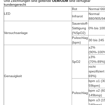
Und Zeichnungen sind geltende
OEM/ODM
sind verfügbar
kundengerecht
Rot
Normal 6
LED
Normal
Infrarot
880/905/9
Sauerstoff-
Sättigung
0% bis 10
Versuchsanlage
(%SpO2)
Pulsschlag
30 bis 245
(bpm)
±2%
(90%-100
±3%
SpO2
(70%-89%
nicht
spezifiziert
Genauigkeit
69%)
bpm ±1 (3
59bpm)
bpm ±2 (6
Pulsschlag
149bmp)
bpm ±3 (1
245bmp)