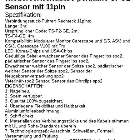
Sensor mit 11pin
Spezifikation:
Verbindungsstück-Führer: Rechteck 11pins;
Länge: 3m;
Ursprünglicher Code: TS-F2-GE, 2m,
TS-F4-GE, 4m
Kompatibilität: Modularer Monitor Carescape und S/5, AS/3 und
CS/3, Carescape V100 mit Tru
LED: Korea-Chips und USA-Chips
Geduldige Seite: erwachsener Sensor des Fingerclips spo2,
pädiatrischer Sensor des Fingerclips spo2,
Erwachsener weicher Sensor der Spitze spo2, pädiatrischer
weicher Sensor der Spitze spo2, Sensor der
Neugeborenverpackung spo2
Veterinär-spo2 Sensor, Sensor des Ohrclips spo2
EIGENSCHAFTEN:
1. Nagelneu,
2. Soem verfügbar,
3. Qualität 100% zugesichert,
4. Überlegene Flexibilität und Haltbarkeit,
Aluminiumfolieabschirmung,
5. Schiff direkt
6. Materialien des Verbindungsstücks und des Kabels stimmen
mit UL und Rohs-Standards überein
7. Technologieprozeß: Ausschnitt, Schweißen, Formteil,
Versammlung und Prüfung