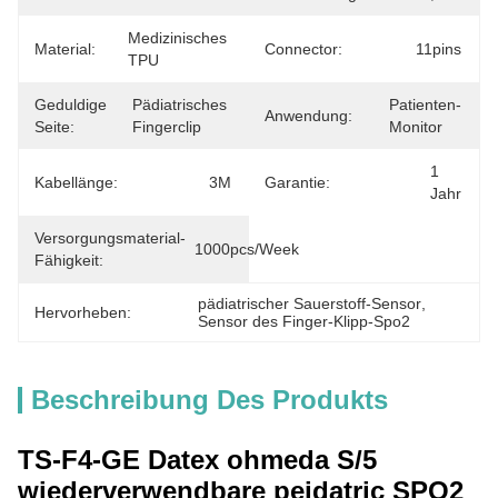
Medizinisches 
Material:
Connector:
11pins
TPU
Geduldige
Pädiatrisches 
Patienten-
Anwendung:
Seite:
Fingerclip
Monitor
1 
Kabellänge:
3M
Garantie:
Jahr
Versorgungsmaterial-
1000pcs/week
Fähigkeit:
pädiatrischer Sauerstoff-Sensor
, 
Hervorheben:
Sensor des Finger-Klipp-Spo2
Beschreibung Des Produkts
TS-F4-GE Datex ohmeda S/5
wiederverwendbare peidatric SPO2