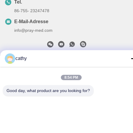
Tel.
86-755- 23247478
E-Mail-Adresse
info@pray-med.com
cathy
Datenschutzrichtlinie
|
Sitemap
| China Gute Qualität Wegwerf-
Sensor Spo2 Lieferant. Urheberrecht © 2017-2026 Shenzhen
Pray-med Technology Co.,Ltd . Alle Rechte vorbehalten.
8:54 PM
Good day, what product are you looking for?