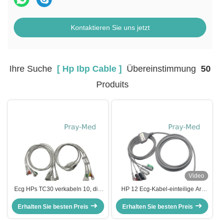
Kontaktieren Sie uns jetzt
Ihre Suche
[ Hp Ibp Cable ]
Übereinstimmung
50
Produits
Video
Ecg HPs TC30 verkabeln 10, die
HP 12 Ecg-Kabel-einteilige Art
Führung Ecg mit Schnell-/Clip
Doppelt-Schild Führung Pin 5
Erhalten Sie besten Preis
989803151651 schnüren
Erhalten Sie besten Preis
strukturiert TPU-Jacke 3.6m