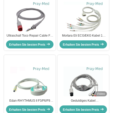
Ultraschall Toco Repair Cable For
Mortara Eli ECG/EKG Kabel 15
HP FM20/FM30 M2736A TPU
Durchmesser PIN-
Erhalten Sie besten Preis
Erhalten Sie besten Preis
Klemme/Grabscher 5.0mm
Video
Edan-RHYTHMUS II F3/F6/F9
Geduldiges Kabel
SONATINA TOCO US graues
Mindray/Goldway ECG,
Kabel des Wandler-Ersatzes 6pin
Erhalten Sie besten Preis
medizinisches Ecg Kabel 6 Pin mit
Erhalten Sie besten Preis