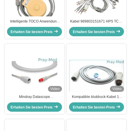
Intelligente TOCO Anwendung
Kabel 989803151671 HPS TC30
HPs Avalon M2735A der Wandler-
TC50 10lead Patientenmonitor-
Erhalten Sie besten Preis
3.5m Längen-FM20 FM30
Erhalten Sie besten Preis
ECG
Video
Video
Mindray Datascope
Kompatible blutdruck-Kabel 12
InvasionsAdapter-Kabel 040-
Mindray Invasionslänge Pin-
000054-00 des blutdruck-Kabel-
Erhalten Sie besten Preis
Erhalten Sie besten Preis
Verbindungsstück-2.7m
IBP