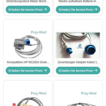
Verbindungsstück-fötaler Monitor-
Wieder aufladbare Batterie-HP
Wandler HP M1356A TPU 12pin
Heartstarts MRx M3538A der
Erhalten Sie besten Preis
kompatibel
Erhalten Sie besten Preis
medizinischen Ausrüstung
Batterie
Kompatibles HP M1190A Direkt-
Zuverlässiger Adapter-Kabel 12
schließen SpO2 Sensor 12pin
HPs m1940A Spo2 Pin - 8
ringsum HP-Verbindungsstück an
Erhalten Sie besten Preis
kompatibler 4.0mm Durchmesser
Erhalten Sie besten Preis
Pin-