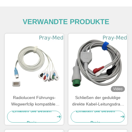
VERWANDTE PRODUKTE
Video
Radiolucent Führungs-
Schließen der geduldige
Wegwerfclip kompatibles
direkte Kabel-Leitungsdraht
Covidien ECG-
EA6232B ECG an
Erhalten Sie besten
Erhalten Sie besten
Anschlussleitungs-5
Schnellende an
Preis
Preis