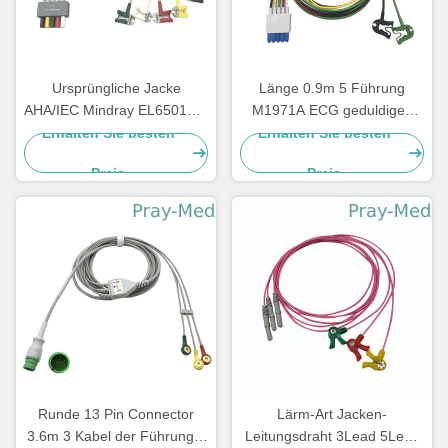
Ursprüngliche Jacke
Länge 0.9m 5 Führung
AHA/IEC Mindray EL6501B 5
M1971A ECG geduldiges
der Führungs-ECG
Kabel mit Jacke des Clip-
Erhalten Sie besten
Erhalten Sie besten
Leitungsdraht-TPU
TPU
Preis
Preis
Runde 13 Pin Connector
Lärm-Art Jacken-
3.6m 3 Kabel der Führungs-
Leitungsdraht 3Lead 5Lead