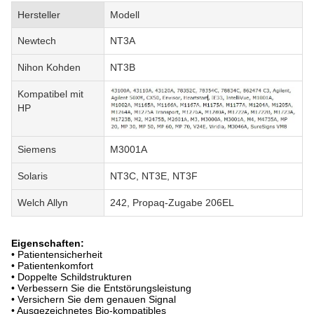
Hersteller
Modell
Newtech
NT3A
Nihon Kohden
NT3B
Kompatibel mit
HP
Siemens
M3001A
Solaris
NT3C, NT3E, NT3F
Welch Allyn
242, Propaq-Zugabe 206EL
Eigenschaften:
• Patientensicherheit
• Patientenkomfort
• Doppelte Schildstrukturen
• Verbessern Sie die Entstörungsleistung
• Versichern Sie dem genauen Signal
• Ausgezeichnetes Bio-kompatibles