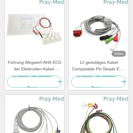
Video
Führung Wegwerf-AHA ECG
12 geduldiges Kabel
der Elektroden-Kabel-
Compatable Pin 5leads ECG
Neugeboren-pädiatrische 3
mit Bionet BM5 BM7
Erhalten Sie besten
Erhalten Sie besten
Führungs-5
Preis
Preis