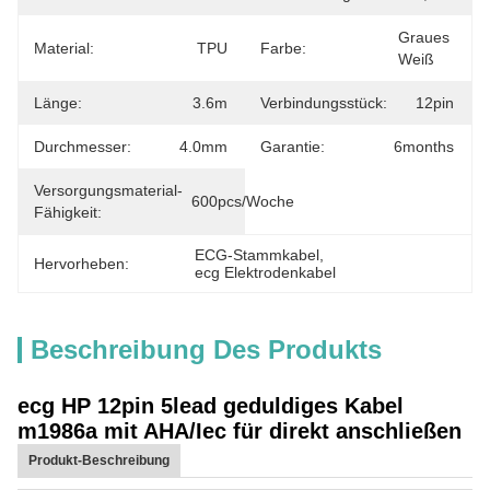
Graues 
Material:
TPU
Farbe:
Weiß
Länge:
3.6m
Verbindungsstück:
12pin
Durchmesser:
4.0mm
Garantie:
6months
Versorgungsmaterial-
600pcs/Woche
Fähigkeit:
ECG-Stammkabel
, 
Hervorheben:
ecg Elektrodenkabel
Beschreibung Des Produkts
ecg HP 12pin 5lead geduldiges Kabel
m1986a mit AHA/Iec für direkt anschließen
Produkt-Beschreibung