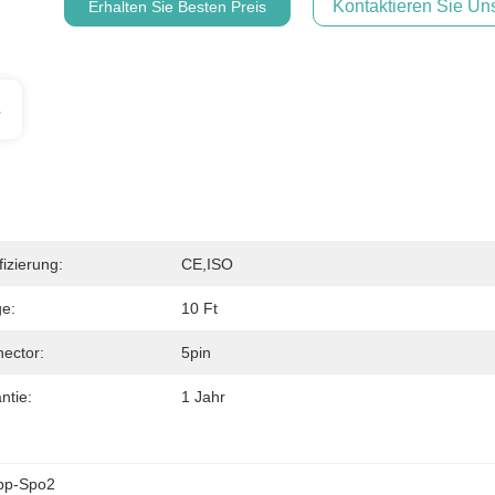
Kontaktieren Sie Uns
Erhalten Sie Besten Preis
s
fizierung:
CE,ISO
e:
10 Ft
ector:
5pin
ntie:
1 Jahr
ipp-Spo2