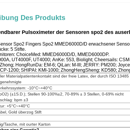
ibung Des Produkts
ndbarer Pulsoximeter der Sensoren spo2 des auser
Sensor Spo2 Fingers Spo2 MMED6000D/D erwachsener Sensor
ke: 5 Stifte.
nitoren: ChoiceMed: MMED6000D/D,
MMED6000DP.
000A, UT4000F, UT4000;
AnKe: 553, Biolight; Cheersails: C
Zhong; HongRunDa: EM-6; QiLan: M-III; JERRY: PM200; Joyce
: CP-1200; SHIPAI: KMI-1000; ZhongHengSheng: KD580; Zhon
ller Materialpatientenkontakt sind der freie Latex, der durch ISO 13485
 genehmigte
erkehrssystem: -10°C~+40°C
O2) (±1S.D.); Stellen 90-100%±2, 70-89% ± 3 Stellen, 0-69% nicht
lsschlag: bpm ±3
tur: +5°C~+40°C
bel, Gold überzog Stift
ig/Tasche, mit ourter Karton
aben eine Garantie?