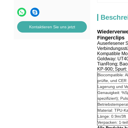
Beschre
Kontaktieren Sie uns jetzt
Wiederverwe
Fingerclips
Auserlesener 
Verbindungsstüc
Kompatible Mo
Goldway: UT4
TianRong; Bao
KP-900; Spurt
Biocompatible: A
prüfte, und CER
Lagerung und V
Genauigkeit: %Sp
spezifiziert); Pu
Betriebstempera
Material: TPU-Ka
Länge: 0.9m/3ft
Verpacken: 1-teil
Alle Produkte h