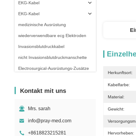
EKG-Kabel
EKG-Kabel
medizinische Ausrüstung
Ei
wiederverwendbare ecg Elektroden
Invasionsblutdruckkabel
Einzelhe
nicht Invasionsblutdruckmanschette
Electrosurgical-Ausrüstungs-Zusätze
Herkunftsort:
Patientenmonitor-Stand
Kabelfarbe:
Kontakt mit uns
Material:
Mrs. sarah
Gewicht:
info@pray-med.com
Versorgungsmat
+8618823215281
Hervorheben: