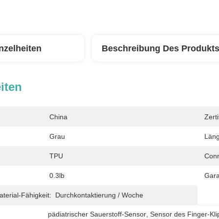
nzelheiten
Beschreibung Des Produkt
iten
China
Zerti
Grau
Läng
TPU
Conn
0.3lb
Gara
erial-Fähigkeit:
Durchkontaktierung / Woche
pädiatrischer Sauerstoff-Sensor
, 
Sensor des Finger-Kl