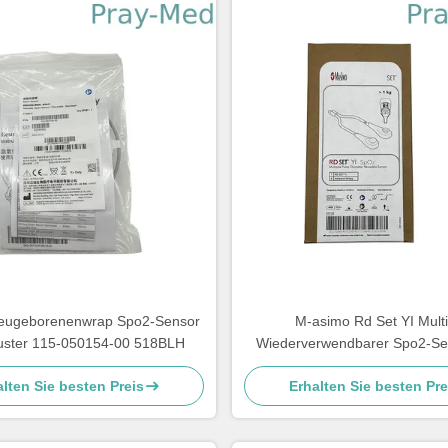
eugeborenenwrap Spo2-Sensor
M-asimo Rd Set YI Multi
uster 115-050154-00 518BLH
Wiederverwendbarer Spo2-S
0,9m 4054
lten Sie besten Preis
Erhalten Sie besten Pre