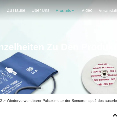
Zu Hause
Über Uns
Video
Produits
nzelheiten Zu Den Produk
o2
>
Wiederverwendbarer Pulsoximeter der Sensoren spo2 des auserle