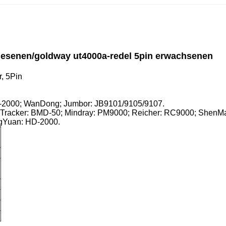
lesenen/goldway ut4000a-redel 5pin erwachsenen
, 5Pin
SM-2000; WanDong; Jumbor: JB9101/9105/9107.
Tracker: BMD-50; Mindray: PM9000; Reicher: RC9000; ShenMa
gYuan: HD-2000.