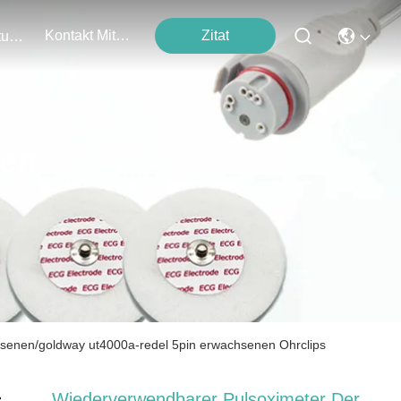
Kontakt Mit Uns
Zitat
Veranstaltungen
ten
senen/goldway ut4000a-redel 5pin erwachsenen Ohrclips
Wiederverwendbarer Pulsoximeter Der