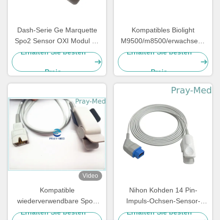
Dash-Serie Ge Marquette
Kompatibles Biolight
Spo2 Sensor OXI Modul 11
M9500/m8500/erwachsene
Steckverbinder 3m / 10ft
wiederverwendbare
Erhalten Sie besten
Erhalten Sie besten
Sensoren spo2 M7000 12pin
Preis
Preis
prüfen mit 3m
Video
Kompatible
Nihon Kohden 14 Pin-
wiederverwendbare Spo2
Impuls-Ochsen-Sensor-
Sensoren Mäk 7 Pin Pulse
wiederverwendbare Art
Erhalten Sie besten
Erhalten Sie besten