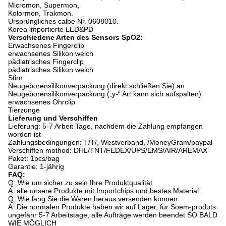
Micromon, Supermon,
Kolormon, Trakmon.
Ursprüngliches calbe Nr. 0608010.
Korea importierte LED&PD
Verschiedene Arten des Sensors SpO2:
Erwachsenes Fingerclip
erwachsenes Silikon weich
pädiatrisches Fingerclip
pädiatrisches Silikon weich
Stirn
Neugeborensilikonverpackung (direkt schließen Sie) an
Neugeborensilikonverpackung („y-“ Art kann sich aufspalten)
erwachsenes Ohrclip
Tierzunge
Lieferung und Verschiffen
Lieferung: 5-7 Arbeit Tage, nachdem die Zahlung empfangen
worden ist
Zahlungsbedingungen: T/T/, Westverband, /MoneyGram/paypal
Verschiffen mothod: DHL/TNT/FEDEX/UPS/EMS/AIR/AREMAX
Paket: 1pcs/bag
Garantie: 1-jährig
FAQ:
Q: Wie um sicher zu sein Ihre Produktqualität
A: alle unsere Produkte mit Importchips und bestes Material
Q: Wie lang Sie die Waren heraus versenden können
A: Die normalen Produkte haben wir auf Lager, für Soem-produts
ungefähr 5-7 Arbeitstage, alle Aufträge werden beendet SO BALD
WIE MÖGLICH