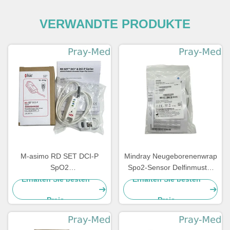
VERWANDTE PRODUKTE
M-asimo RD SET DCI-P
Mindray Neugeborenenwrap
SpO2
Spo2-Sensor Delfinmuster
Kinderweiterverwendbarer
115-050154-00 518BLH
Erhalten Sie besten
Erhalten Sie besten
Fingerclip Sensor 4051
Preis
Preis