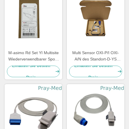
M-asimo Rd Set YI Multisite
Multi Sensor OXI-P/I OXI-
Wiederverwendbarer Spo2-
A/N des Standort-D-YS
Sensor TPU 0,9m 4054
Kurzschluss-SpO2/Jacke der
Erhalten Sie besten
Erhalten Sie besten
Sonden-TPU
Preis
Preis