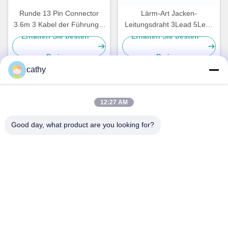
Runde 13 Pin Connector
Lärm-Art Jacken-
3.6m 3 Kabel der Führungs-
Leitungsdraht 3Lead 5Lead
ECG für Mediana D500
Iecs AHA ECG geduldiger
Erhalten Sie besten
Erhalten Sie besten
Kabel-TPU
Preis
Preis
cathy
Schnelle Kontaktaufnahme
12:27 AM
Good day, what product are you looking for?
Anschrift
4. - 5. Stock, Gebäude 3,19 Nord Danzi Road, Kengzi
Street, Pingshan District, Shenzhen, China
Tel.
86-755- 23247478
E-Mail-Adresse
info@pray-med.com