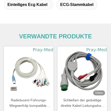
Einteiliges Ecg Kabel
ECG-Stammkabel
VERWANDTE PRODUKTE
Video
Radiolucent Führungs-
Schließen der geduldige
Wegwerfclip kompatibles
direkte Kabel-Leitungsdraht
Covidien ECG-
EA6232B ECG an