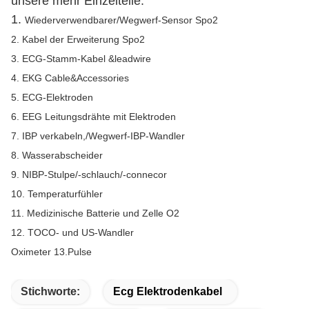
unsere mehr Einzelteile:
1.
Wiederverwendbarer/Wegwerf-Sensor Spo2
2. Kabel der Erweiterung Spo2
3. ECG-Stamm-Kabel &leadwire
4. EKG Cable&Accessories
5. ECG-Elektroden
6. EEG Leitungsdrähte mit Elektroden
7. IBP verkabeln,/Wegwerf-IBP-Wandler
8. Wasserabscheider
9. NIBP-Stulpe/-schlauch/-connecor
10. Temperaturfühler
11. Medizinische Batterie und Zelle O2
12. TOCO- und US-Wandler
Oximeter 13.Pulse
Stichworte:
Ecg Elektrodenkabel