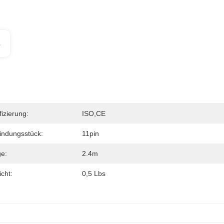
s
fizierung:
ISO,CE
indungsstück:
11pin
e:
2.4m
cht:
0,5 Lbs