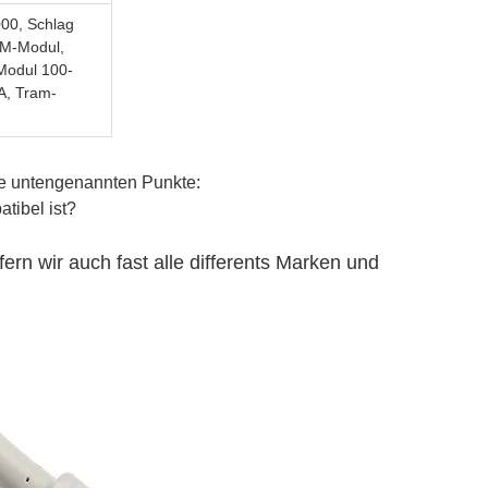
000, Schlag
DM-Modul,
-Modul 100-
A, Tram-
die untengenannten Punkte:
tibel ist?
ern wir auch fast alle differents Marken und