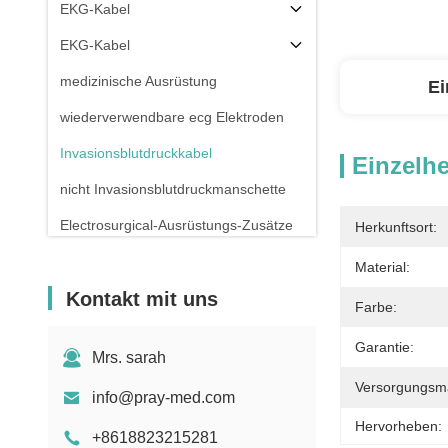
EKG-Kabel
EKG-Kabel
medizinische Ausrüstung
Ei
wiederverwendbare ecg Elektroden
Invasionsblutdruckkabel
Einzelhe
nicht Invasionsblutdruckmanschette
Electrosurgical-Ausrüstungs-Zusätze
Herkunftsort:
Patientenmonitor-Stand
Material:
Kontakt mit uns
Farbe:
Garantie:
Mrs. sarah
Versorgungsmat
info@pray-med.com
Hervorheben:
+8618823215281