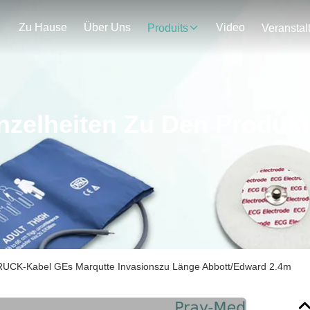
Zu Hause
Über Uns
Video
Produits
nzelheiten Zu Den Produk
CK-Kabel GEs Marqutte Invasionszu Länge Abbott/Edward 2.4m