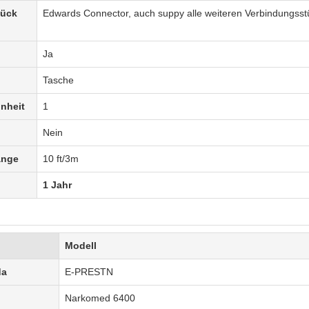
tück
Edwards Connector, auch suppy alle weiteren Verbindungss
Ja
Tasche
nheit
1
Nein
änge
10 ft/3m
1 Jahr
Modell
da
E-PRESTN
Narkomed 6400