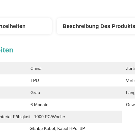
nzelheiten
Beschreibung Des Produkt
iten
China
Zerti
TPU
Verb
Grau
Läng
6 Monate
Gewi
erial-Fähigkeit:
1000 PC/Woche
GE-ibp Kabel
, 
Kabel HPs IBP