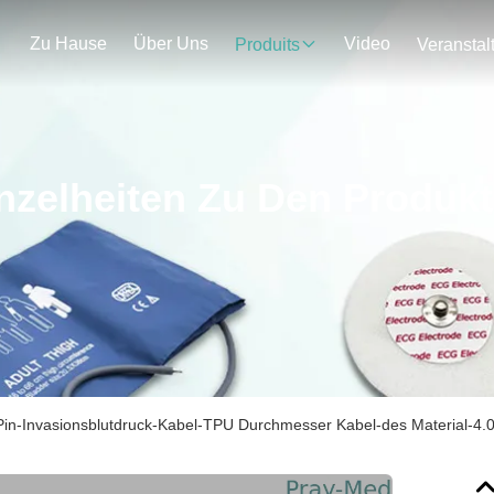
Zu Hause
Über Uns
Video
Produits
nzelheiten Zu Den Produk
Pin-Invasionsblutdruck-Kabel-TPU Durchmesser Kabel-des Material-4