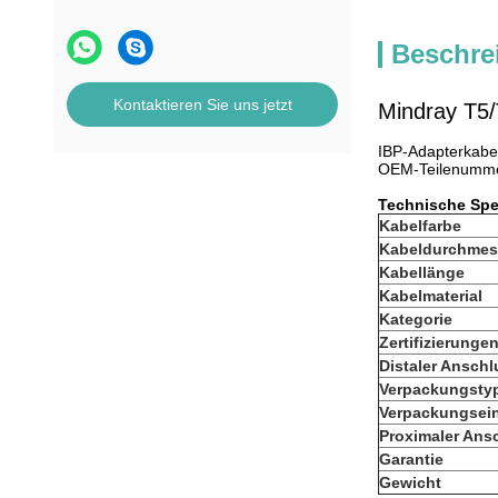
Beschre
Kontaktieren Sie uns jetzt
Mindray T5/
IBP-Adapterkabe
OEM-Teilenumme
Technische Spez
Kabelfarbe
Kabeldurchmes
Kabellänge
Kabelmaterial
Kategorie
Zertifizierunge
Distaler Anschl
Verpackungsty
Verpackungsein
Proximaler Ans
Garantie
Gewicht