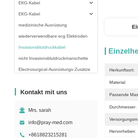
EKG-Kabel
EKG-Kabel
medizinische Ausrüstung
Ei
wiederverwendbare ecg Elektroden
Invasionsblutdruckkabel
Einzelhe
nicht Invasionsblutdruckmanschette
Electrosurgical-Ausrüstungs-Zusätze
Herkunftsort:
Patientenmonitor-Stand
Material:
Kontakt mit uns
Passende Mas
Durchmesser:
Mrs. sarah
Versorgungsmat
info@pray-med.com
Hervorheben:
+8618823215281