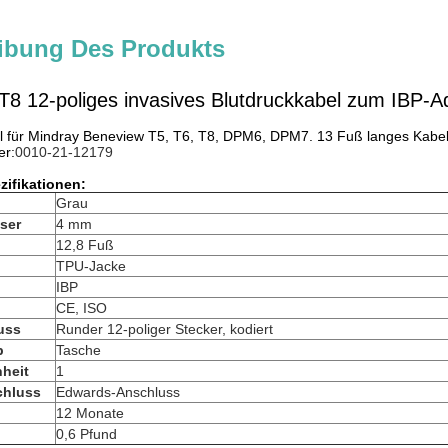
ibung Des Produkts
T8 12-poliges invasives Blutdruckkabel zum IBP-
l für Mindray Beneview T5, T6, T8, DPM6, DPM7. 13 Fuß langes Kabel
r:
0010-21-12179
ifikationen:
Grau
ser
4 mm
12,8 Fuß
TPU-Jacke
IBP
n
CE, ISO
uss
Runder 12-poliger Stecker, kodiert
p
Tasche
heit
1
chluss
Edwards-Anschluss
12 Monate
0,6 Pfund