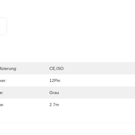
s
fizierung:
CE,ISO
ker:
12Pin
e:
Grau
e:
2.7m