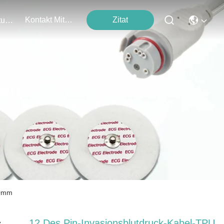
Kontakt Mit Uns
Zitat
Veranstaltungen
ten
.0mm
12 Des Pin-Invasionsblutdruck-Kabel-TPU