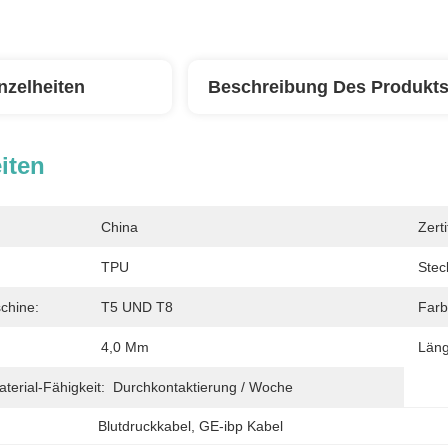
nzelheiten
Beschreibung Des Produkt
iten
China
Zerti
TPU
Stec
chine:
T5 UND T8
Farb
4,0 Mm
Läng
erial-Fähigkeit:
Durchkontaktierung / Woche
Blutdruckkabel
, 
GE-ibp Kabel