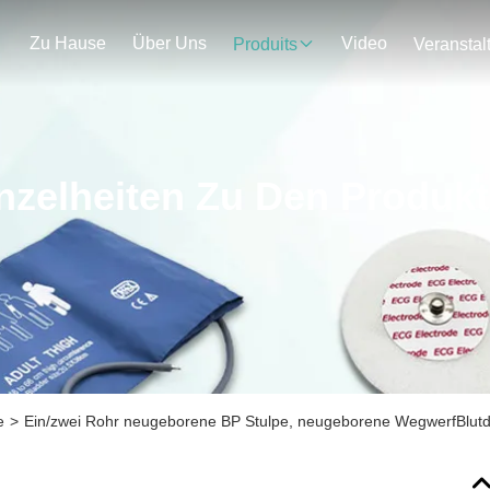
Zu Hause
Über Uns
Video
Produits
nzelheiten Zu Den Produk
e
>
Ein/zwei Rohr neugeborene BP Stulpe, neugeborene WegwerfBlut