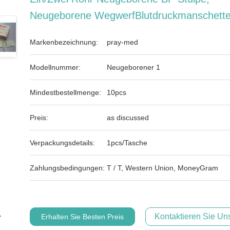
Neugeborene WegwerfBlutdruckmanschett
Markenbezeichnung:
pray-med
Modellnummer:
Neugeborener 1
Mindestbestellmenge:
10pcs
Preis:
as discussed
Verpackungsdetails:
1pcs/Tasche
Zahlungsbedingungen:
T / T, Western Union, MoneyGram
Kontaktieren Sie Uns
Erhalten Sie Besten Preis