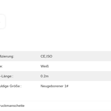
s
fizierung:
CE,ISO
e:
Weiß
-Länge::
0.2m
ldige Größe::
Neugeborener 1#
ruckmanschette