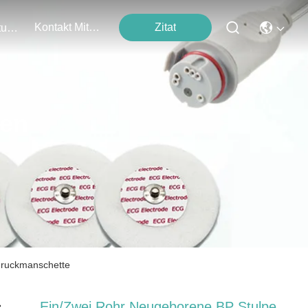
Kontakt Mit Uns
Zitat
Veranstaltungen
ten
druckmanschette
Ein/zwei Rohr Neugeborene BP Stulpe,