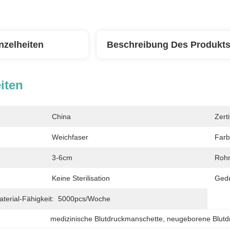
nzelheiten
Beschreibung Des Produkt
iten
China
Zerti
Weichfaser
Farb
3-6cm
Rohr
Keine Sterilisation
Gedu
erial-Fähigkeit:
5000pcs/Woche
medizinische Blutdruckmanschette
, 
neugeborene Blutd