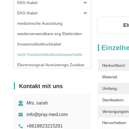
EKG-Kabel
EKG-Kabel
medizinische Ausrüstung
Ei
wiederverwendbare ecg Elektroden
Invasionsblutdruckkabel
Einzelhe
nicht Invasionsblutdruckmanschette
Electrosurgical-Ausrüstungs-Zusätze
Herkunftsort:
Patientenmonitor-Stand
Material:
Kontakt mit uns
Umfang::
Sterilisation::
Mrs. sarah
Versorgungsmat
info@pray-med.com
Hervorheben:
+8618823215281