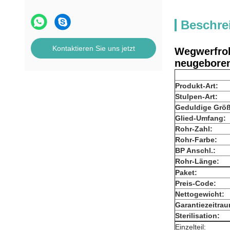
Beschre
Kontaktieren Sie uns jetzt
Wegwerfroh
neugeboren
Produkt-Art:
Stulpen-Art:
Geduldige Größ
Glied-Umfang:
Rohr-Zahl:
Rohr-Farbe:
BP Anschl.:
Rohr-Länge:
Paket:
Preis-Code:
Nettogewicht:
Garantiezeitrau
Sterilisation:
Einzelteil: