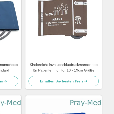
kmanschette
Kindernicht Invasionsblutdruckmanschette
ndard
für Patientenmonitor 10 - 19cm Größe
is
Erhalten Sie besten Preis