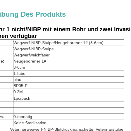
ibung Des Produkts
r 1 nicht/NIBP mit einem Rohr und zwei Invas
en verfügbar
Wegwerf-NIBP-Stulpe/Neugeborener 1# (3-6cm)
Wegwerf-NIBP-Stulpe
Wegwerfweichfaser
e:
Neugeborener 1#
3-6cm
1-tube
blau
BP05-P
0.2M
1pc/pack
m:
0-monatig
Keine Sterilisation
Veterinärwegwerf-NIBP-Blutdruckmanschette, Veterinärstulpe