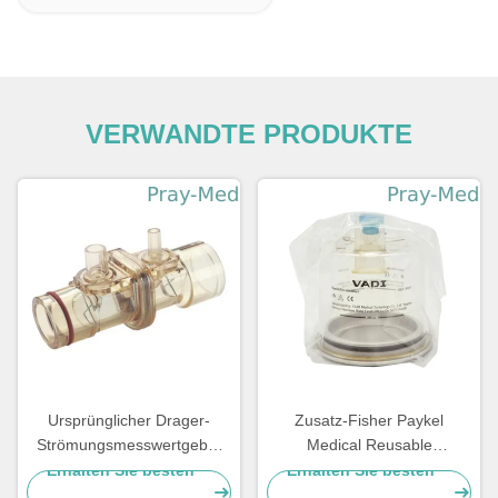
VERWANDTE PRODUKTE
Ursprünglicher Drager-
Zusatz-Fisher Paykel
Strömungsmesswertgeber
Medical Reusable
8412034 für Maschine PPSU
Humidifications-Kammer des
Erhalten Sie besten
Erhalten Sie besten
FABIUS2000 OXYLOG 2000
Ventilator-MR370