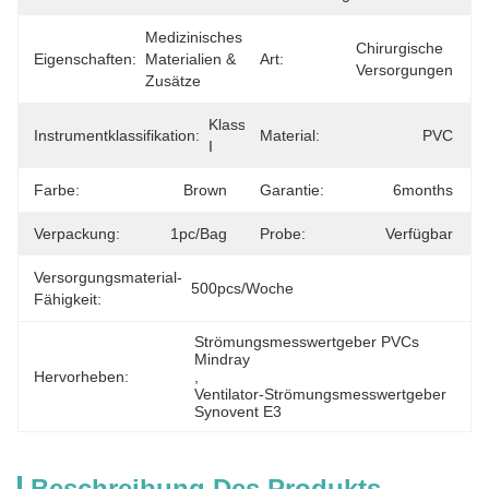
Medizinisches 
Chirurgische 
Eigenschaften:
Materialien & 
Art:
Versorgungen
Zusätze
Klasse 
Instrumentklassifikation:
Material:
PVC
I
Farbe:
Brown
Garantie:
6months
Verpackung:
1pc/bag
Probe:
Verfügbar
Versorgungsmaterial-
500pcs/Woche
Fähigkeit:
Strömungsmesswertgeber PVCs 
Mindray
Hervorheben:
, 
Ventilator-Strömungsmesswertgeber 
Synovent E3
Beschreibung Des Produkts