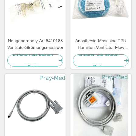
Neugeborene y-Art 8410185
Anästhesie-Maschine TPU
VentilatorStrömungsmesswertgeberpolycarbonat
Hamilton Ventilator Flow
Sensor Compatible
Erhalten Sie besten
Erhalten Sie besten
Preis
Preis