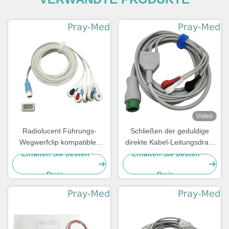
Video
Radiolucent Führungs-
Schließen der geduldige
Wegwerfclip kompatibles
direkte Kabel-Leitungsdraht
Covidien ECG-
EA6232B ECG an
Erhalten Sie besten
Erhalten Sie besten
Anschlussleitungs-5
Schnellende an
Preis
Preis