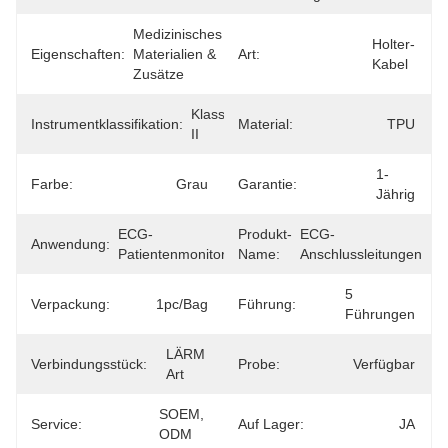
Medizinisches 
Holter-
Eigenschaften:
Materialien & 
Art:
Kabel
Zusätze
Klasse 
Instrumentklassifikation:
Material:
TPU
II
1-
Farbe:
Grau
Garantie:
Jährig
ECG-
Produkt-
ECG-
Anwendung:
Patientenmonitor
Name:
Anschlussleitungen
5 
Verpackung:
1pc/bag
Führung:
Führungen
LÄRM 
Verbindungsstück:
Probe:
Verfügbar
Art
SOEM, 
Service:
Auf Lager:
JA
ODM