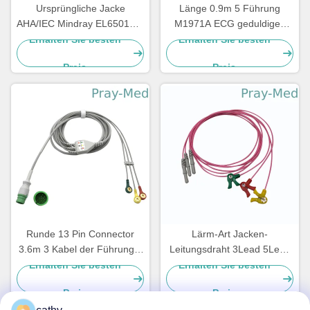
Ursprüngliche Jacke
Länge 0.9m 5 Führung
AHA/IEC Mindray EL6501B 5
M1971A ECG geduldiges
der Führungs-ECG
Kabel mit Jacke des Clip-
Erhalten Sie besten
Erhalten Sie besten
Leitungsdraht-TPU
TPU
Preis
Preis
Runde 13 Pin Connector
Lärm-Art Jacken-
3.6m 3 Kabel der Führungs-
Leitungsdraht 3Lead 5Lead
ECG für Mediana D500
Iecs AHA ECG geduldiger
Erhalten Sie besten
Erhalten Sie besten
Kabel-TPU
Preis
Preis