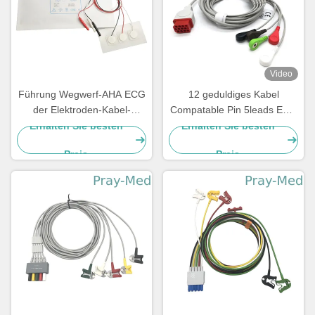
Video
Führung Wegwerf-AHA ECG
12 geduldiges Kabel
der Elektroden-Kabel-
Compatable Pin 5leads ECG
Neugeboren-pädiatrische 3
mit Bionet BM5 BM7
Erhalten Sie besten
Erhalten Sie besten
Führungs-5
Preis
Preis