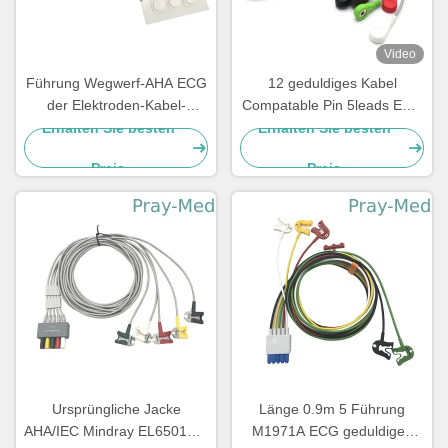
Video
Führung Wegwerf-AHA ECG
12 geduldiges Kabel
der Elektroden-Kabel-
Compatable Pin 5leads ECG
Neugeboren-pädiatrische 3
mit Bionet BM5 BM7
Erhalten Sie besten
Erhalten Sie besten
Führungs-5
Preis
Preis
Ursprüngliche Jacke
Länge 0.9m 5 Führung
AHA/IEC Mindray EL6501B 5
M1971A ECG geduldiges