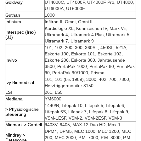
Goldway
UT4000C, UT4000F, UT4000F Pro, UT4800,
UT6000A, UT6000F
Guthan
1000
Infinium
Infitron II, Omni, Omni II
Kardiologie XL, Kennzeichen IV, Mark Vii,
Interspec (Irex)
Ultramark 4, Ultramark 4 Plus, Ultramark 5,
(JJ)
Ultramark 7, Ultramark 9
101, 102, 200, 300, 360SL, 450SL, 521A,
Eskorte 100, Eskorte 101, Eskorte 102,
Invivo
Eskorte 200, Eskorte 300, Jahrtausende
3500, PortaPak 1000, PortaPak 80, PortaPak
90, PortaPak 90/1000, Prisma
101, 101 (bis 1989), 3000, 402, 700, 7800,
Ivy Biomedical
Herztriggermonitor 3150
LSI
261, LS5
Mediana
YM6000
1440/R, Lifepak 10, Lifepak 5, Lifepak 6,
> Physiologische
Lifepak 6S, Lifepak 7, Lifepak 8, Lifepak 9,
Steuerung
VSM-1ESF, VSM-2, VSM-2ESF, VSM-3
Midmark > Cardell
9403V, 9405, MAX-12 Duo HD, Max-1
DPM4, DPM5, MEC 1000, MEC 1200, MEC
Mindray >
200, MEC 2000, P.M. 7000, P.M. 8000, P.M.
Datascope