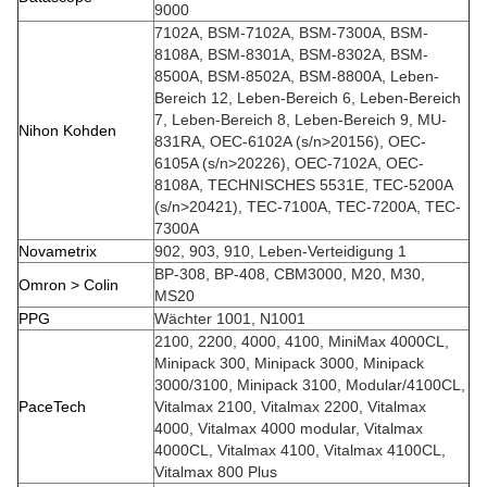
9000
7102A, BSM-7102A, BSM-7300A, BSM-
8108A, BSM-8301A, BSM-8302A, BSM-
8500A, BSM-8502A, BSM-8800A, Leben-
Bereich 12, Leben-Bereich 6, Leben-Bereich
7, Leben-Bereich 8, Leben-Bereich 9, MU-
Nihon Kohden
831RA, OEC-6102A (s/n>20156), OEC-
6105A (s/n>20226), OEC-7102A, OEC-
8108A, TECHNISCHES 5531E, TEC-5200A
(s/n>20421), TEC-7100A, TEC-7200A, TEC-
7300A
Novametrix
902, 903, 910, Leben-Verteidigung 1
BP-308, BP-408, CBM3000, M20, M30,
Omron > Colin
MS20
PPG
Wächter 1001, N1001
2100, 2200, 4000, 4100, MiniMax 4000CL,
Minipack 300, Minipack 3000, Minipack
3000/3100, Minipack 3100, Modular/4100CL,
PaceTech
Vitalmax 2100, Vitalmax 2200, Vitalmax
4000, Vitalmax 4000 modular, Vitalmax
4000CL, Vitalmax 4100, Vitalmax 4100CL,
Vitalmax 800 Plus