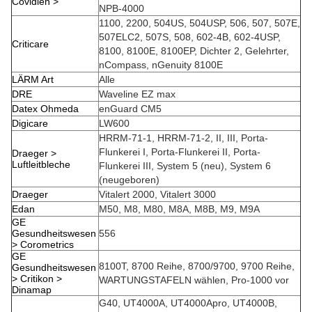
Covidien >
NPB-4000
1100, 2200, 504US, 504USP, 506, 507, 507E,
507ELC2, 507S, 508, 602-4B, 602-4USP,
Criticare
8100, 8100E, 8100EP, Dichter 2, Gelehrter,
nCompass, nGenuity 8100E
LÄRM Art
Alle
DRE
Waveline EZ max
Datex Ohmeda
enGuard CM5
Digicare
LW600
HRRM-71-1, HRRM-71-2, II, III, Porta-
Flunkerei I, Porta-Flunkerei II, Porta-
Draeger >
Luftleitbleche
Flunkerei III, System 5 (neu), System 6
(neugeboren)
Draeger
Vitalert 2000, Vitalert 3000
Edan
M50, M8, M80, M8A, M8B, M9, M9A
GE
Gesundheitswesen
556
> Corometrics
GE
8100T, 8700 Reihe, 8700/9700, 9700 Reihe,
Gesundheitswesen
> Critikon >
WARTUNGSTAFELN wählen, Pro-1000 vor
Dinamap
G40, UT4000A, UT4000Apro, UT4000B,