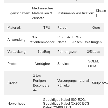
Medizinisches 
Klasse 
Eigenschaften:
Materialien & 
Instrumentklassifikation:
I
Zusätze
Material:
TPU
Farbe:
Grau
ECG-
Produkt-
ECG-
Anwendung:
Patientenmonitor
Name:
Anschlussleitungen
Verpackung:
1pc/bag
Führungszahl:
3/5leads
SOEM, 
Probe:
Verfügbar
Service:
ODM
3.6m 
Fertigen 
Versorgungsmaterial-
Größe:
500pcs/W
Besonders 
Fähigkeit:
An
Geduldiges Kabel ISO ECG
, 
Hervorheben:
Geduldiges Kabel CX200 ECG
, 
Kabel CX400 ECG