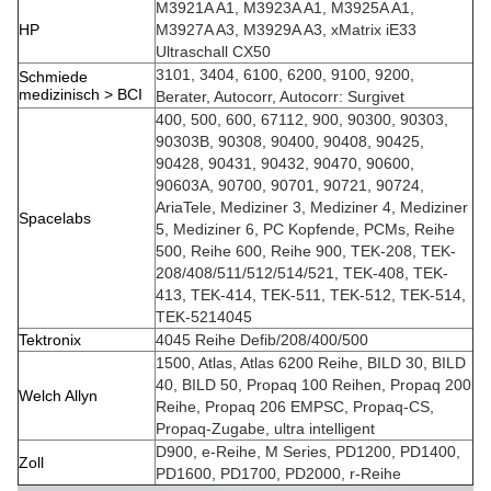
M3921A A1, M3923A A1, M3925A A1,
HP
M3927A A3, M3929A A3, xMatrix iE33
Ultraschall CX50
3101, 3404, 6100, 6200, 9100, 9200,
Schmiede
medizinisch > BCI
Berater, Autocorr, Autocorr: Surgivet
400, 500, 600, 67112, 900, 90300, 90303,
90303B, 90308, 90400, 90408, 90425,
90428, 90431, 90432, 90470, 90600,
90603A, 90700, 90701, 90721, 90724,
AriaTele, Mediziner 3, Mediziner 4, Mediziner
Spacelabs
5, Mediziner 6, PC Kopfende, PCMs, Reihe
500, Reihe 600, Reihe 900, TEK-208, TEK-
208/408/511/512/514/521, TEK-408, TEK-
413, TEK-414, TEK-511, TEK-512, TEK-514,
TEK-5214045
Tektronix
4045 Reihe Defib/208/400/500
1500, Atlas, Atlas 6200 Reihe, BILD 30, BILD
40, BILD 50, Propaq 100 Reihen, Propaq 200
Welch Allyn
Reihe, Propaq 206 EMPSC, Propaq-CS,
Propaq-Zugabe, ultra intelligent
D900, e-Reihe, M Series, PD1200, PD1400,
Zoll
PD1600, PD1700, PD2000, r-Reihe