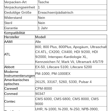
Verpacken-Art
Tasche
Verpackungseinheit
1
Geduldige Größe
Erwachsen/pädiatrisch
Widerstand
Nein
Steril
Nein
Garantie
1 Jahr
Kompatibilität
Hersteller
Modell
AAMI
Alle
800, 800 Plus, 800Plus, Apogäum, Ultraschall
CX ATL, CX200, CX400, HDI 9/200, HDI
ATL
9/2000, Interspec-Kardiologie XL,
Kennzeichen IV, Mark Vii, Ultramark 4/5/7/9
Abbott
EX-50, Lifecare 5100, Lifecare 5200
Moderne
PM-1000, PM-1000EX
Instrumentierungen
Amerikanisches
26125, 33167, 5260, 5330, Pulsar 4
optisches
Carewell
CPM-8000
Conmed
90347
CMS 6000, CMS 6800, CMS 8000, CMS
Contec
9000
UHR, N-1000, N-200, N-250, NPB-3900,