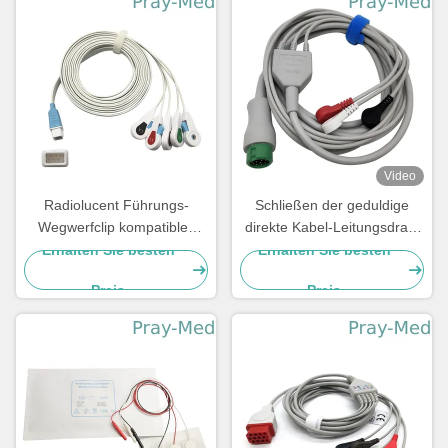
Video
Radiolucent Führungs-
Schließen der geduldige
Wegwerfclip kompatibles
direkte Kabel-Leitungsdraht
Covidien ECG-
EA6232B ECG an
Erhalten Sie besten
Erhalten Sie besten
Anschlussleitungs-5
Schnellende an
Preis
Preis