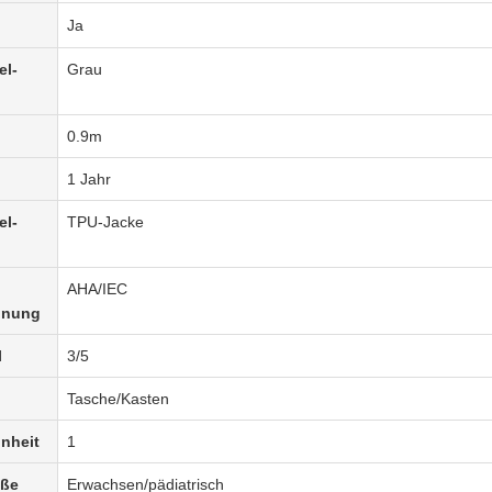
Ja
el-
Grau
0.9m
1 Jahr
el-
TPU-Jacke
AHA/IEC
hnung
l
3/5
Tasche/Kasten
nheit
1
öße
Erwachsen/pädiatrisch