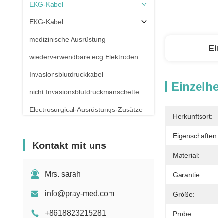
EKG-Kabel
EKG-Kabel
medizinische Ausrüstung
Ei
wiederverwendbare ecg Elektroden
Invasionsblutdruckkabel
Einzelhe
nicht Invasionsblutdruckmanschette
Electrosurgical-Ausrüstungs-Zusätze
Herkunftsort:
Patientenmonitor-Stand
Eigenschaften
Kontakt mit uns
Material:
Mrs. sarah
Garantie:
info@pray-med.com
Größe:
+8618823215281
Probe: