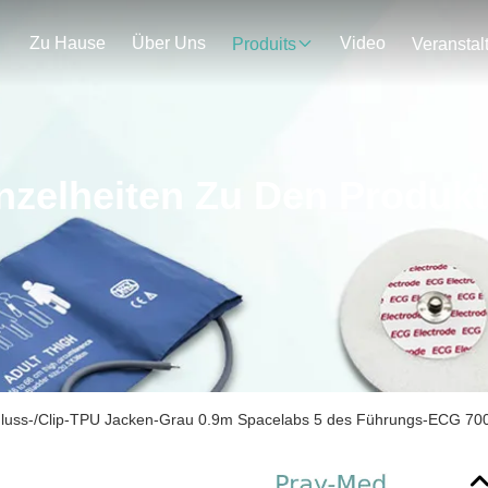
Zu Hause
Über Uns
Video
Produits
nzelheiten Zu Den Produk
hluss-/Clip-TPU Jacken-Grau 0.9m Spacelabs 5 des Führungs-ECG 70