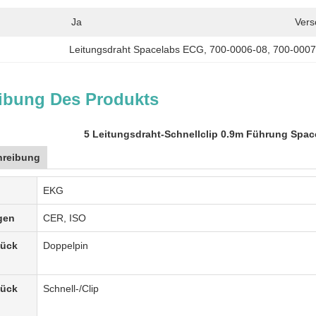
Ja
Vers
Leitungsdraht Spacelabs ECG
, 
700-0006-08
, 
700-0007
ibung Des Produkts
5 Leitungsdraht-Schnellclip 0.9m Führung Spac
hreibung
EKG
gen
CER, ISO
tück
Doppelpin
tück
Schnell-/Clip