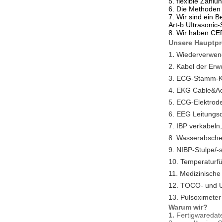
5. flexible Zahl
6. Die Methoden 
7. Wir sind ein 
Art-b UItrasonic
8. Wir haben CER
Unsere Hauptpr
1.
Wiederverwen
2. Kabel der Erw
3. ECG-Stamm-K
4. EKG Cable&Ac
5. ECG-Elektrod
6. EEG Leitungsd
7. IBP verkabel
8. Wasserabsche
9. NIBP-Stulpe/-
10. Temperaturfü
11. Medizinische
12. TOCO- und 
13. Pulsoximeter
Warum wir?
1.
Fertigwareda