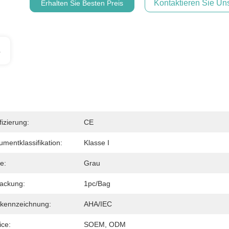
Kontaktieren Sie Uns
Erhalten Sie Besten Preis
s
fizierung:
CE
rumentklassifikation:
Klasse I
e:
Grau
ackung:
1pc/bag
kennzeichnung:
AHA/IEC
ice:
SOEM, ODM