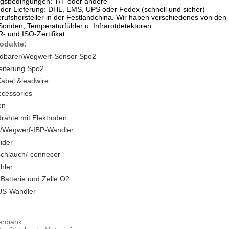
ungsbedingungen: T/T oder andere
der Lieferung: DHL, EMS, UPS oder Fedex (schnell und sicher)
Berufshersteller in der Festlandchina. Wir haben verschiedenes von 
-Sonden, Temperaturfühler u. Infrarotdetektoren
- und ISO-Zertifikat
odukte:
dbarer/Wegwerf-Sensor Spo2
eiterung Spo2
abel &leadwire
cessories
en
rähte mit Elektroden
n,/Wegwerf-IBP-Wandler
ider
schlauch/-connecor
hler
 Batterie und Zelle O2
US-Wandler
tenbank