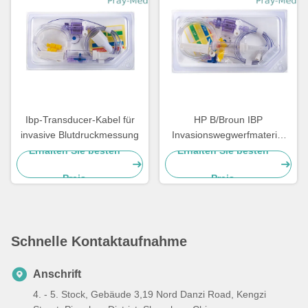
Ibp-Transducer-Kabel für
HP B/Broun IBP
invasive Blutdruckmessung
Invasionswegwerfmaterial
des blut-Druckmessgerät-
Erhalten Sie besten
Erhalten Sie besten
TPU
Preis
Preis
Schnelle Kontaktaufnahme
Anschrift
4. - 5. Stock, Gebäude 3,19 Nord Danzi Road, Kengzi