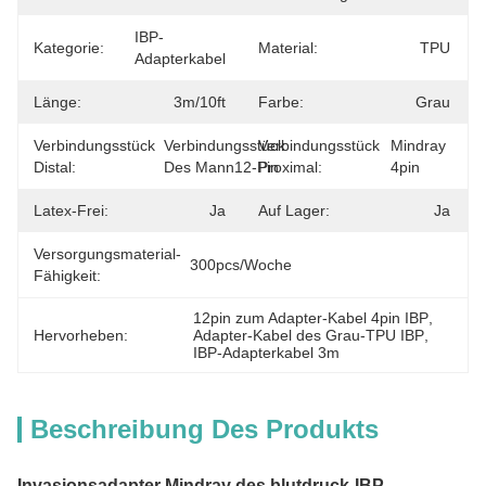
IBP-
Kategorie:
Material:
TPU
Adapterkabel
Länge:
3m/10ft
Farbe:
Grau
Verbindungsstück
Verbindungsstück 
Verbindungsstück
Mindray 
Distal:
Des Mann12-Pin
Proximal:
4pin
Latex-Frei:
Ja
Auf Lager:
Ja
Versorgungsmaterial-
300pcs/Woche
Fähigkeit:
12pin zum Adapter-Kabel 4pin IBP
, 
Hervorheben:
Adapter-Kabel des Grau-TPU IBP
, 
IBP-Adapterkabel 3m
Beschreibung Des Produkts
Invasionsadapter Mindray des blutdruck-IBP