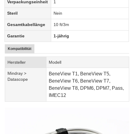
Verpackungseinheit
1
Steril
Nein
Gesamtkabellänge
10 ft/3m
Garantie
1-jährig
Kompatibilität
Hersteller
Modell
Mindray >
BeneView T1, BeneView T5,
Datascope
BeneView T6, BeneView T7,
BeneView T8, DPM6, DPM7, Pass,
IMEC12