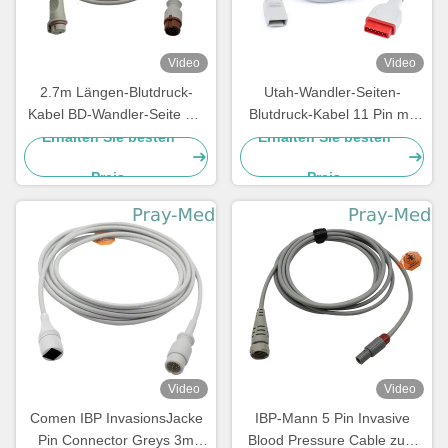
Video
Video
2.7m Längen-Blutdruck-
Utah-Wandler-Seiten-
Kabel BD-Wandler-Seite mit
Blutdruck-Kabel 11 Pin mit
6-monatiger Garantie
rotem Verbindungsstück
Erhalten Sie besten
Erhalten Sie besten
Preis
Preis
Video
Video
Comen IBP InvasionsJacke
IBP-Mann 5 Pin Invasive
Pin Connector Greys 3m
Blood Pressure Cable zum