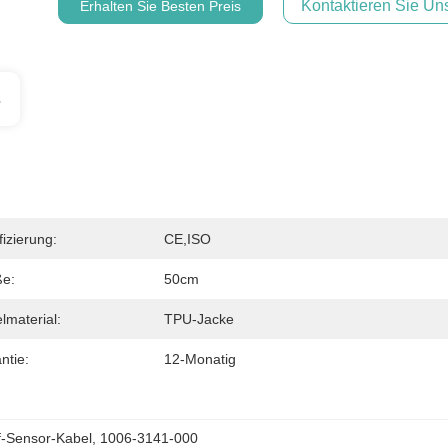
Kontaktieren Sie Uns
Erhalten Sie Besten Preis
s
fizierung:
CE,ISO
e:
50cm
lmaterial:
TPU-Jacke
ntie:
12-Monatig
f-Sensor-Kabel
, 
1006-3141-000