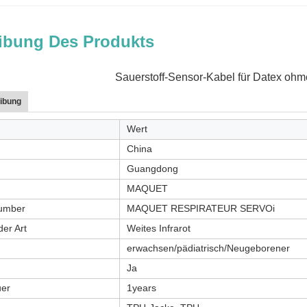
ibung Des Produkts
Sauerstoff-Sensor-Kabel für Datex oh
ibung
Wert
China
Guangdong
MAQUET
Number
MAQUET RESPIRATEUR SERVOi
der Art
Weites Infrarot
erwachsen/pädiatrisch/Neugeborener
Ja
uer
1years