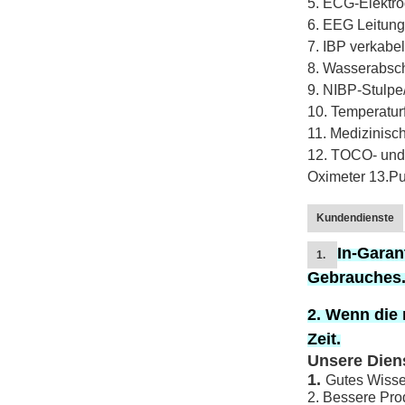
5. ECG-Elektr
6. EEG Leitung
7. IBP verkabe
8. Wasserabsc
9. NIBP-Stulpe
10. Temperatur
11. Medizinisc
12. TOCO- und
Oximeter 13.Pu
Kundendienste
In-Garan
1.
Gebrauches
2. Wenn die 
Zeit.
Unsere Dien
1.
Gutes Wisse
2. Bessere Prod