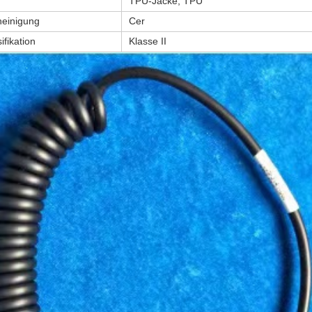
TPU-Jacke, TPU
heinigung
Cer
ifikation
Klasse II