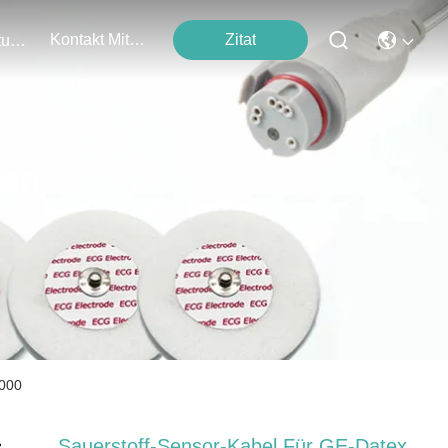
Kontakt Mit Uns
Zitat
Veranstaltungen
ten
-000
Sauerstoff-Sensor-Kabel Für GE-Datex