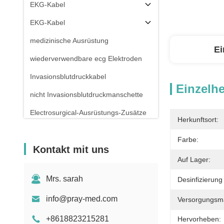
EKG-Kabel
EKG-Kabel
medizinische Ausrüstung
Ei
wiederverwendbare ecg Elektroden
Invasionsblutdruckkabel
Einzelhe
nicht Invasionsblutdruckmanschette
Electrosurgical-Ausrüstungs-Zusätze
Herkunftsort:
Patientenmonitor-Stand
Farbe:
Kontakt mit uns
Auf Lager:
Mrs. sarah
Desinfizierung 
info@pray-med.com
Versorgungsmat
+8618823215281
Hervorheben: