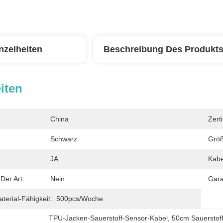
nzelheiten
Beschreibung Des Produkt
iten
China
Zerti
Schwarz
Größ
JA
Kabe
Der Art:
Nein
Gara
erial-Fähigkeit:
500pcs/Woche
TPU-Jacken-Sauerstoff-Sensor-Kabel
, 
50cm Sauerstof