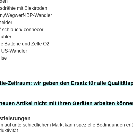
oden
sdrähte mit Elektroden
ln,/Wegwerf-IBP-Wandler
heider
/-schlauch/-connecor
fühler
he Batterie und Zelle O2
 US-Wandler
lse
tie-Zeitraum:
wir geben den Ersatz
für
alle Qualitäts
.
neuen Artikel nicht mit Ihren Geräten arbeiten könn
stleistungen
n auf unterschiedlichem Markt kann spezielle Bedingungen erfü
uktivität